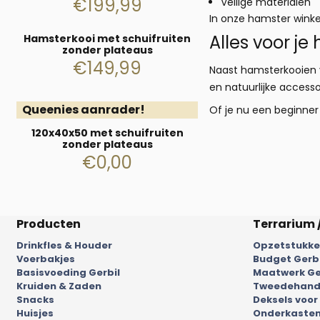
€
199,99
Veilige materialen
In onze hamster winkel
Alles voor j
Hamsterkooi met schuifruiten
zonder plateaus
€
149,99
Naast hamsterkooien v
en natuurlijke access
Queenies aanrader!
Of je nu een beginner 
120x40x50 met schuifruiten
zonder plateaus
€
0,00
Producten
Terrarium 
Drinkfles & Houder
Opzetstukken
Voerbakjes
Budget Gerb
Basisvoeding Gerbil
Maatwerk Ge
Kruiden & Zaden
Tweedehands
Snacks
Deksels voor
Huisjes
Onderkasten