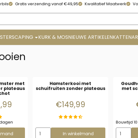
rbils
Gratis verzending vanaf €49,95
Kwalitatief Maatwerk
Vo
STERSCAPING
KURK & MOS
NIEUWE ARTIKELEN
KATTENAR
ooien
amster met
Hamsterkooi met
Goudh
er plateaus
schuifruiten zonder plateaus
met sc
chot
149,99 voor 119,99
Prijs: 149,99
9,99
€149,99
rkdagen
Bouwtijd 1
errarium voor Hamster met schuifruiten zonder plateaus - vast
Aantal kiezen voor Hamsterkooi met schuifruit
Aantal ki
elmand
In winkelmand