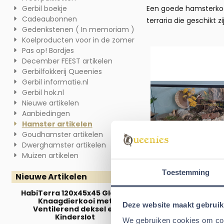
Gerbil boekje
Een goede hamsterkooi
Cadeaubonnen
terraria die geschikt zi
Gedenkstenen ( In memoriam )
Koelproducten voor in de zomer
Pas op! Bordjes
December FEEST artikelen
Gerbilfokkerij Queenies
Gerbil informatie.nl
Gerbil hok.nl
Nieuwe artikelen
Aanbiedingen
Hamster artikelen
Goudhamster artikelen
Dwerghamster artikelen
Muizen artikelen
Toestemming
Nieuwe Artikelen
Grote hams
HabiTerra 120x45x45 Glazen
Knaagdierkooi met
Hamsters zijn actieve
Deze website maakt gebruik
Ventilerend deksel en
Denk aan voldoende
Kinderslot
We gebruiken cookies om cont