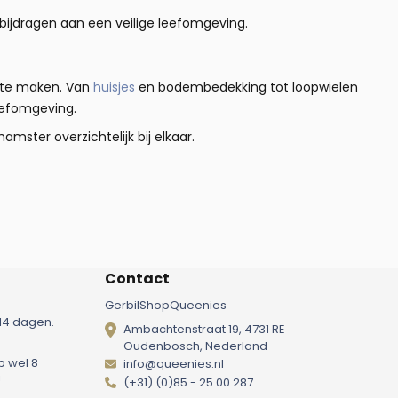
 bijdragen aan een veilige leefomgeving.
t te maken. Van
huisjes
en bodembedekking tot loopwielen
leefomgeving.
amster overzichtelijk bij elkaar.
Contact
GerbilShopQueenies
14 dagen.
Ambachtenstraat 19, 4731 RE
Oudenbosch, Nederland
p wel 8
info@queenies.nl
!
(+31) (0)85 - 25 00 287