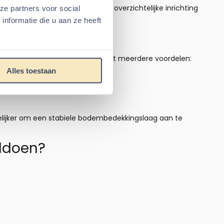
en vaak baat bij een veilige, overzichtelijke inrichting
ze partners voor social
er.
nformatie die u aan ze heeft
len. Een glazen hamsterkooi biedt meerdere voordelen:
Alles toestaan
kelijker om een stabiele bodembedekkingslaag aan te
ldoen?