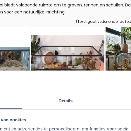
 biedt voldoende ruimte om te graven, rennen en schuilen. Daa
jn voor een natuurlijke inrichting.
(Tekst gaat veder onder de fot
Details
terkooien voor een actief leven
 dieren die veel bewegingsruimte nodig hebben. Een grote hamste
 van cookies
bodembedekking
om in te graven, ruimte voor een groot
loopwie
ent en advertenties te personaliseren, om functies voor social