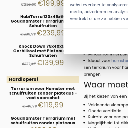
€
199,99
€
225,00
Voor goudhamsters is 
websiteverkeer te analyseren
met voldoende structu
media, adverteren en analys
HabiTerra 120x45x60
verstrekt of die ze hebben v
Glazen ham
Goudhamster Terrarium met
Schuifruiten
€
239,99
Veel mensen zoeken op
€
239,99
Meer graafdiepte m
Knock Down 75x40x50
Geen tralies om aa
Gerbilkooi met Plateaus en
Minder rommel buit
Schuifruiten
Ideaal voor
hamster
€
139,99
€
177,47
Een terrarium voor ha
brengen.
Hardlopers!
Waar moet
Terrarium voor Hamster met
schuifruiten zonder plateaus -
Bij het kiezen van een
vast voorschot
€
119,99
Voldoende vloerop
€
149,99
Goede ventilatie
Ruimte voor een pa
Goudhamster Terrarium met
schuifruiten zonder plateaus
Mogelijkheid tot d