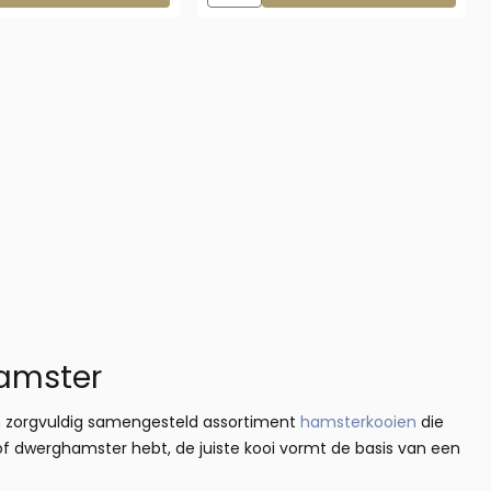
 met schuifruiten zonder plateaus
hamster
n zorgvuldig samengesteld assortiment
hamsterkooien
die
of dwerghamster hebt, de juiste kooi vormt de basis van een