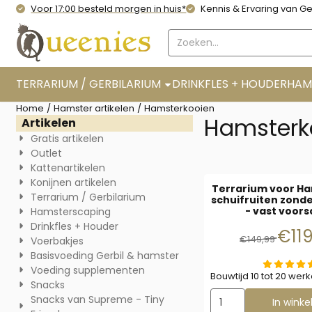
Cookievoorkeuren zijn momenteel gesloten.
Voor 17:00 besteld morgen in huis*
Kennis & Ervaring van Ge
Zoeken
TERRARIUM / GERBILARIUM
DRINKFLES + HOUDER
HAM
Home
/
Hamster artikelen
/
Hamsterkooien
Hamsterk
Artikelen
Gratis artikelen
Outlet
Kattenartikelen
Konijnen artikelen
Terrarium voor H
Terrarium / Gerbilarium
schuifruiten zond
- vast voors
Hamsterscaping
Drinkfles + Houder
Van 
€11
€149,99
Voerbakjes
Basisvoeding Gerbil & hamster
Voeding supplementen
Bouwtijd 10 tot 20 we
Snacks
Aantal kiezen voor T
Snacks van Supreme - Tiny
In wink