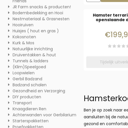
Friends
JR Farm snacks & producten!
Bodembedekking en Hooi
Hamster terrar
Nestmateriaal & Grasnesten
openslaande 
Hooiruiven
Huisjes ( hout en gras )
Prijs
€199,
Kokosnoten
Kurk & Mos
Natuurlijke inrichting
Druiventakken & hout
Tunnels & ladders
Tijdelijk uitve
(Klim)Speelgoed
Loopwielen
Gerbil Badzand
Badzand schalen
Gezondheid en Verzorging
Hamsterkoo
DIY producten
Transport
Knaagdieren Ren
Ben je op zoek naar 
Achterwanden voor Gerbilarium
aansluiten bij de nat
Starterspakketten
gezond en comfortabe
Proefpakketten