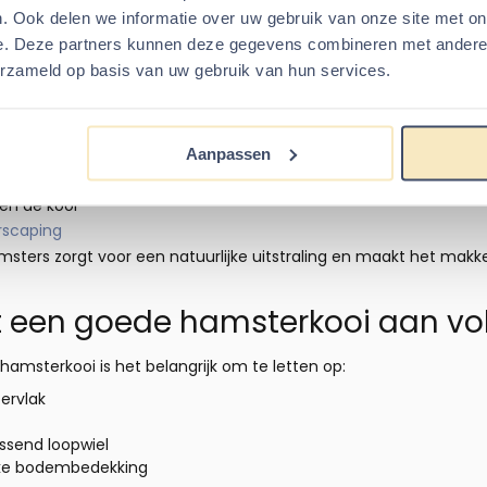
extra ruimte belangrijk vanwege hun formaat. Dwerghamsters hebb
. Ook delen we informatie over uw gebruik van onze site met on
ur. In beide gevallen geldt: hoe ruimer de hamsterkooi, hoe bet
e. Deze partners kunnen deze gegevens combineren met andere i
erzameld op basis van uw gebruik van hun services.
sterkooi of terrarium?
 hamsterkooi, terwijl ze eigenlijk een hamster terrarium bedoe
Aanpassen
ogelijk
n te knagen
en de kooi
scaping
msters zorgt voor een natuurlijke uitstraling en maakt het mak
 een goede hamsterkooi aan vo
 hamsterkooi is het belangrijk om te letten op:
pervlak
ssend loopwiel
ikke bodembedekking