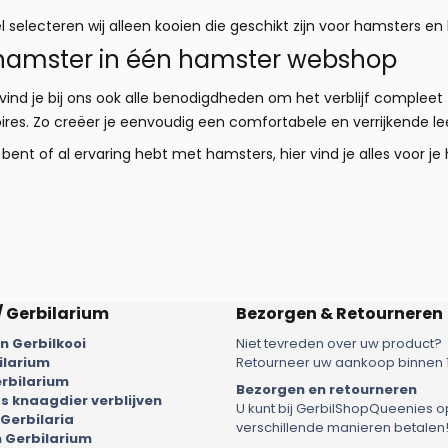
 selecteren wij alleen kooien die geschikt zijn voor hamsters en
e hamster in één hamster webshop
ind je bij ons ook alle benodigdheden om het verblijf complee
oires. Zo creëer je eenvoudig een comfortabele en verrijkende 
bent of al ervaring hebt met hamsters, hier vind je alles voor je h
/ Gerbilarium
Bezorgen & Retourneren
 Gerbilkooi
Niet tevreden over uw product?
ilarium
Retourneer uw aankoop binnen 
rbilarium
Bezorgen en retourneren
 knaagdier verblijven
U kunt bij GerbilShopQueenies o
 Gerbilaria
verschillende manieren betalen
 Gerbilarium