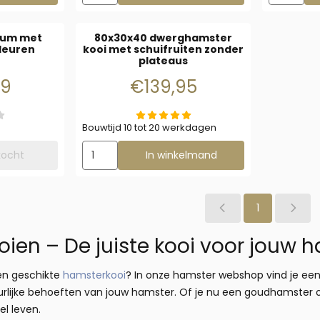
ium met
80x30x40 dwerghamster
deuren
kooi met schuifruiten zonder
plateaus
: 199,99
Prijs: 139,95
99
€139,95
Bouwtijd 10 tot 20 werkdagen
Aantal kiezen voor 80x30x40 dwerghamster kooi
rkocht
In winkelmand
1
ien – De juiste kooi voor jouw 
een geschikte
hamsterkooi
? In onze hamster webshop vind je ee
uurlijke behoeften van jouw hamster. Of je nu een goudhamster 
l leven.