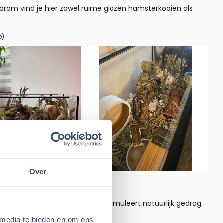
rom vind je hier zowel ruime glazen hamsterkooien als
o)
Over
rkooi voorkomt verveling en stimuleert natuurlijk gedrag.
l
en meerdere schuilplekken.
 media te bieden en om ons