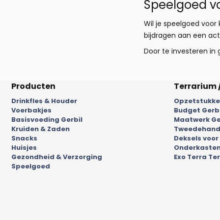
Speelgoed v
Wil je speelgoed voor 
bijdragen aan een ac
Door te investeren in 
Producten
Terrarium 
Drinkfles & Houder
Opzetstukken
Voerbakjes
Budget Gerb
Basisvoeding Gerbil
Maatwerk Ge
Kruiden & Zaden
Tweedehands
Snacks
Deksels voor
Huisjes
Onderkasten
Gezondheid & Verzorging
Exo Terra Ter
Speelgoed