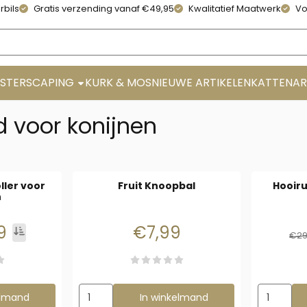
rbils
Gratis verzending vanaf €49,95
Kwalitatief Maatwerk
Vo
STERSCAPING
KURK & MOS
NIEUWE ARTIKELEN
KATTENAR
 voor konijnen
ller voor
Fruit Knoopbal
Hooiru
n
felprijzen beschikbaar, vanaf 2,99
Prijs: 7,99
9
€7,99
Prijs incl. btw per stuk Tot 4 €4,99 4 en meer €2,99
€29
oer en Snack Roller voor Konijnen
Aantal kiezen voor Fruit Knoopbal
Aantal kie
elmand
In winkelmand