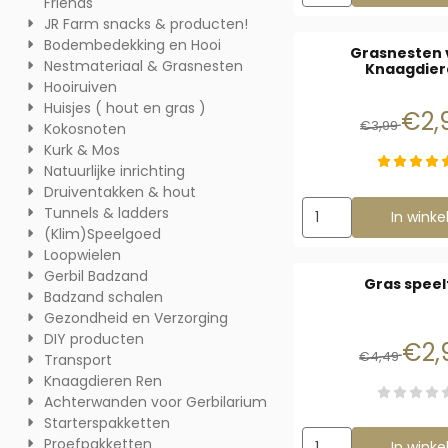
Friends
JR Farm snacks & producten!
Bodembedekking en Hooi
Grasnesten 
Nestmateriaal & Grasnesten
Knaagdier
Hooiruiven
Huisjes ( hout en gras )
Van 
€2,
€3,99
Kokosnoten
Kurk & Mos
Natuurlijke inrichting
Druiventakken & hout
Aantal kiezen voor 
Tunnels & ladders
In wink
(Klim)Speelgoed
Loopwielen
Gerbil Badzand
Gras speel
Badzand schalen
Gezondheid en Verzorging
DIY producten
Van 
€2,
€4,49
Transport
Knaagdieren Ren
Achterwanden voor Gerbilarium
Starterspakketten
Aantal kiezen voor Gr
Proefpakketten
In wink