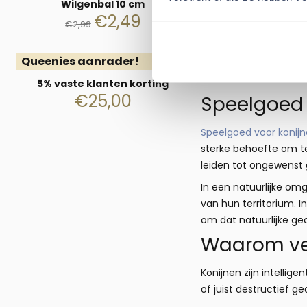
Wilgenbal 10 cm
Aantal kiezen voor 
€
2,49
In wink
€
2,99
Queenies aanrader!
5% vaste klanten korting
€
25,00
Speelgoed 
Speelgoed voor konij
sterke behoefte om te
leiden tot ongewenst 
In een natuurlijke om
van hun territorium. 
om dat natuurlijke ge
Waarom verr
Konijnen zijn intellig
of juist destructief g