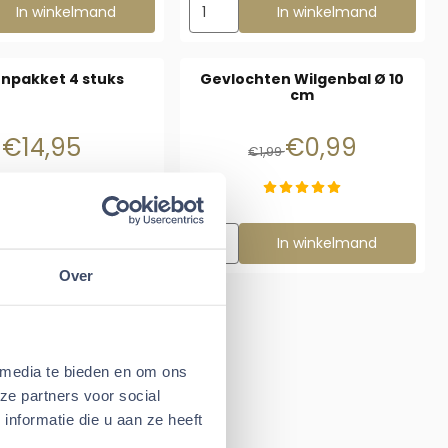
zen voor Knaagdier Hut M
Aantal kiezen voor Spiraal wilg 19 cm
In winkelmand
In winkelmand
npakket 4 stuks
Gevlochten Wilgenbal Ø 10
cm
Prijs: 14,95
Van 1,99 voor 0,99
€14,95
€0,99
€1,99
e 14x14x14
Aantal kiezen voor Gevlochten Wilge
delijk uitverkocht
In winkelmand
Over
 media te bieden en om ons
ze partners voor social
nformatie die u aan ze heeft