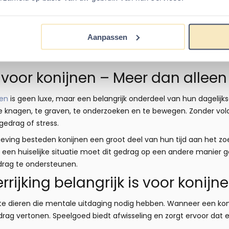
Gevlochten Wilgenbal Ø 6 cm
elmand
Tijdelijk uitverkocht
Aanpassen
1
voor konijnen – Meer dan allee
nen
is geen luxe, maar een belangrijk onderdeel van hun dagelijkse
 knagen, te graven, te onderzoeken en te bewegen. Zonder vold
gedrag of stress.
geving besteden konijnen een groot deel van hun tijd aan het 
In een huiselijke situatie moet dit gedrag op een andere manie
drag te ondersteunen.
ijking belangrijk is voor konijn
ente dieren die mentale uitdaging nodig hebben. Wanneer een kon
edrag vertonen. Speelgoed biedt afwisseling en zorgt ervoor dat een