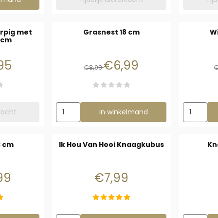
rpig met
Grasnest 18 cm
Wi
 cm
5,36 voor 4,95
Van 8,99 voor 6,99
95
€6,99
€8,99
€
Aantal kiezen voor Grasnest 18 cm
Aantal kie
rkocht
In winkelmand
3 cm
Ik Hou Van Hooi Knaagkubus
Kn
3,99 voor 2,99
Prijs: 7,99
99
€7,99