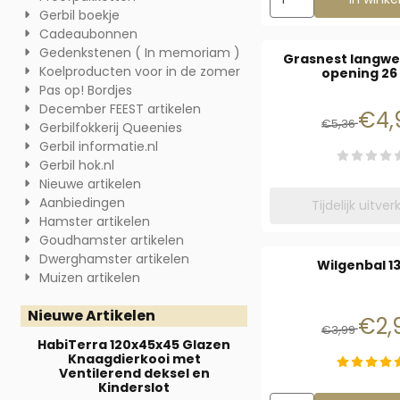
Gerbil boekje
Cadeaubonnen
Gedenkstenen ( In memoriam )
Grasnest langwe
Koelproducten voor in de zomer
opening 26
Pas op! Bordjes
December FEEST artikelen
Van 
€4,
€5,36
Gerbilfokkerij Queenies
Gerbil informatie.nl
Gerbil hok.nl
Nieuwe artikelen
Aanbiedingen
Tijdelijk uitve
Hamster artikelen
Goudhamster artikelen
Dwerghamster artikelen
Wilgenbal 1
Muizen artikelen
Nieuwe Artikelen
Van 
€2,
€3,99
HabiTerra 120x45x45 Glazen
Knaagdierkooi met
Ventilerend deksel en
Kinderslot