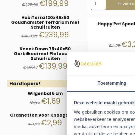
Aantal kiezen voor W
€
199,99
In wink
€
225,00
HabiTerra 120x45x60
Goudhamster Terrarium met
Happy Pet Speel
Schuifruiten
€
239,99
€
239,99
Van 
€3,
€4,25
Knock Down 75x40x50
Gerbilkooi met Plateaus en
Schuifruiten
€
139,99
€
177,47
Tijdelijk uitve
Hardlopers!
Toestemming
Wilgenbal 6 cm
Gevlochten Wilgen
€
1,69
€
1,95
Deze website maakt gebruik
Prijs
€0,9
We gebruiken cookies om cont
Grasnesten voor Knaagdieren
websiteverkeer te analyseren
€
2,99
€
3,99
media, adverteren en analys
verstrekt of die ze hebben v