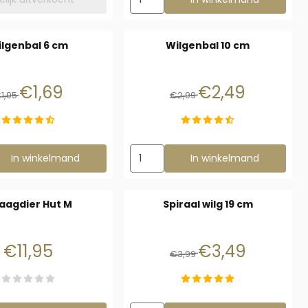
lgenbal 6 cm
Wilgenbal 10 cm
Van 1,95 voor 1,69
Van 2,99 voor 2,49
€1,69
€2,49
1,95
€2,99
zen voor Wilgenbal 6 cm
Aantal kiezen voor Wilgenbal 10 cm
In winkelmand
In winkelmand
aagdier Hut M
Spiraal wilg 19 cm
Prijs: 11,95
Van 3,99 voor 3,49
€11,95
€3,49
€3,99