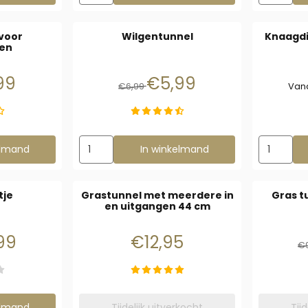
voor
Wilgentunnel
Knaagdi
en
3,99 voor 2,99
Van 6,99 voor 5,99
99
€5,99
€6,99
Van
Grasnesten voor Knaagdieren
Aantal kiezen voor Wilgentunnel
Aantal ki
elmand
In winkelmand
tje
Grastunnel met meerdere in
Gras t
en uitgangen 44 cm
4,49 voor 2,99
Prijs: 12,95
99
€12,95
€
as speeltje
elmand
Tijdelijk uitverkocht
Tij