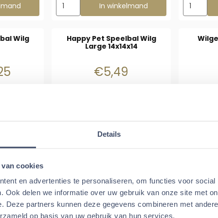
ilgenbal 13 cm
Aantal kiezen voor Ik Hou Van Hooi Knaagkubus
Aantal kie
elmand
In winkelmand
bal Wilg
Happy Pet Speelbal Wilg
Wilge
Large 14x14x14
4,25 voor 3,25
Prijs: 5,49
25
€5,49
Aantal kiezen voor Happy Pet Speelbal Wilg Larg
rkocht
In winkelmand
Tij
Details
bal Ø 6 cm
Grasbed van Nobby
 van cookies
: 0,99
Prijs: 1,95
9
€1,95
ent en advertenties te personaliseren, om functies voor social
. Ook delen we informatie over uw gebruik van onze site met on
e. Deze partners kunnen deze gegevens combineren met andere i
erzameld op basis van uw gebruik van hun services.