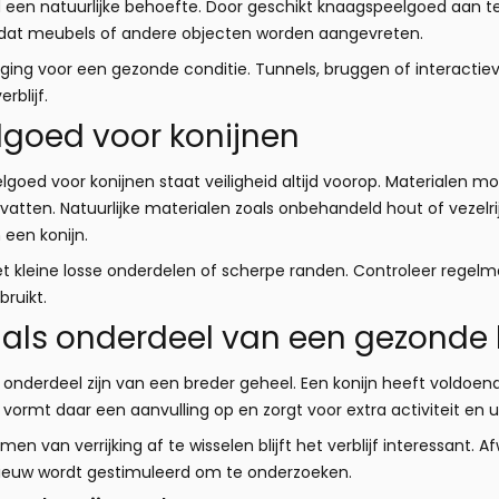
 een natuurlijke behoefte. Door geschikt knaagspeelgoed aan te bi
 dat meubels of andere objecten worden aangevreten.
ging voor een gezonde conditie. Tunnels, bruggen of interacti
rblijf.
elgoed voor konijnen
eelgoed voor konijnen staat veiligheid altijd voorop. Materiale
vatten. Natuurlijke materialen zoals onbehandeld hout of vezelr
 een konijn.
 kleine losse onderdelen of scherpe randen. Controleer regelma
bruikt.
als onderdeel van een gezonde
 onderdeel zijn van een breder geheel. Een konijn heeft voldoend
vormt daar een aanvulling op en zorgt voor extra activiteit en u
men van verrijking af te wisselen blijft het verblijf interessant. 
nieuw wordt gestimuleerd om te onderzoeken.