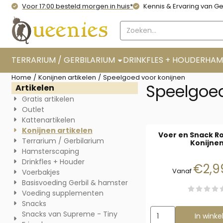
Cookievoorkeuren zijn momenteel gesloten.
Voor 17:00 besteld morgen in huis*
Kennis & Ervaring van Ge
Zoeken
TERRARIUM / GERBILARIUM
DRINKFLES + HOUDER
HAM
Home
/
Konijnen artikelen
/
Speelgoed voor konijnen
Speelgoed
Artikelen
Gratis artikelen
Outlet
Kattenartikelen
Konijnen artikelen
Voer en Snack Ro
Terrarium / Gerbilarium
Konijne
Hamsterscaping
Drinkfles + Houder
Staf
€2,9
Vanaf
Voerbakjes
Basisvoeding Gerbil & hamster
Voeding supplementen
Snacks
Aantal kiezen voor V
Snacks van Supreme - Tiny
In wink