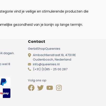
categorie vind je veilige en stimulerende producten die
amelijke gezondheid van je konijn op lange termijn.
Contact
GerbilShopQueenies
14 dagen.
Ambachtenstraat 19, 4731 RE
Oudenbosch, Nederland
p wel 8
info@queenies.nl
!
(+31) (0)85 - 25 00 287
Volg ons op