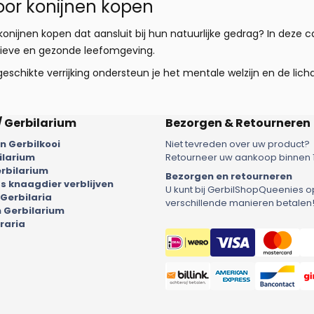
oor konijnen kopen
konijnen kopen dat aansluit bij hun natuurlijke gedrag? In deze 
tieve en gezonde leefomgeving.
geschikte verrijking ondersteun je het mentale welzijn en de lich
/ Gerbilarium
Bezorgen & Retourneren
 Gerbilkooi
Niet tevreden over uw product?
ilarium
Retourneer uw aankoop binnen 
rbilarium
Bezorgen en retourneren
 knaagdier verblijven
U kunt bij GerbilShopQueenies o
 Gerbilaria
verschillende manieren betalen
 Gerbilarium
raria