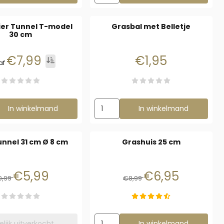
er Tunnel T-model
Grasbal met Belletje
30 cm
Staffelprijzen beschikbaar, vanaf 7,99
Prijs: 1,95
€7,99
€1,95
Prijs incl. btw per stuk Tot 2 €9,99 2 en meer €7,99
af
ezen voor Knaagdier Tunnel T-model 30 cm
Aantal kiezen voor Grasbal met Bellet
In winkelmand
In winkelmand
unnel 31 cm Ø 8 cm
Grashuis 25 cm
Van 9,99 voor 5,99
Van 8,99 voor 6,95
€5,99
€6,95
9,99
€8,99
Aantal kiezen voor Grashuis 25 cm
delijk uitverkocht
In winkelmand