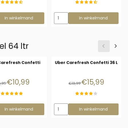
ezen voor Cotton Comfort 140l - Katoen bodembedekking
Aantal kiezen voor Tunnel Trixie 20 
In winkelmand
In winkelmand
l 64 ltr
Carefresh Confetti
Uber Carefresh Confetti 36 L
Van 19,95 voor 10,99
Van 18,99 voor 15,99
€10,99
€15,99
9,95
€18,99
 gram
zen voor Chipsi Carefresh Confetti
Aantal kiezen voor Uber Carefresh Co
In winkelmand
In winkelmand