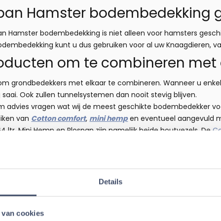
ospan Hamster bodembedekking g
pan Hamster bodembedekking is niet alleen voor hamsters geschi
odembedekking kunt u dus gebruiken voor al uw Knaagdieren, van
oducten om te combineren met d
d om grondbedekkers met elkaar te combineren. Wanneer u enkel 
ij saai. Ook zullen tunnelsystemen dan nooit stevig blijven.
 advies vragen wat wij de meest geschikte bodembedekker voor
uiken van
Cotton comfort
,
mini hemp
en eventueel aangevuld 
4 ltr. Mini Hemp en Plospan zijn namelijk beide houtvezels. De
Co
ede basis voor een stofarme bodembedekker en een goede stru
 afwisselen door
Cotton & Comfort De Luxe 40 liter
. Deze varia
nen de gerbils of andere knaagdieren weer een heerlijk nestje
ing aan uw
terrarium voor knaagdieren
. U kunt ook andere soorte
Details
50 gram
pakjes toe te voegen. Geef ook altijd voldoende
hooi
ter 
k varieeren met andere
bodembedekkers
zoals bijvoorbeeld: hooi
 van cookies
anwijzing
Plospan houtvezel 64 liter