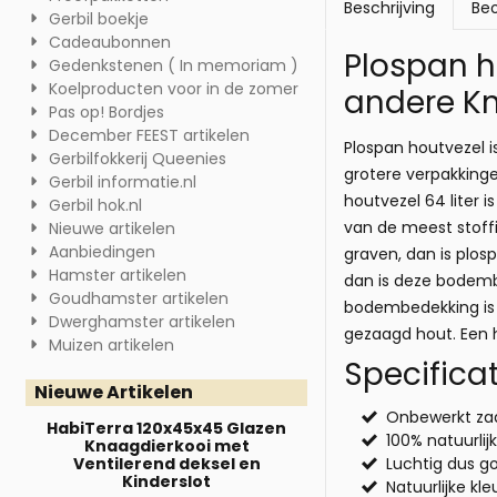
Beschrijving
Beo
Gerbil boekje
Cadeaubonnen
Plospan h
Gedenkstenen ( In memoriam )
Koelproducten voor in de zomer
andere Kn
Pas op! Bordjes
December FEEST artikelen
Plospan houtvezel i
Gerbilfokkerij Queenies
grotere verpakkinge
Gerbil informatie.nl
houtvezel 64 liter
Gerbil hok.nl
van de meest stoffi
Nieuwe artikelen
Aanbiedingen
graven, dan is plo
Hamster artikelen
dan is deze bodembe
Goudhamster artikelen
bodembedekking is 
Dwerghamster artikelen
gezaagd hout. Een 
Muizen artikelen
Specifica
Nieuwe Artikelen
Onbewerkt za
HabiTerra 120x45x45 Glazen
100% natuurlij
Knaagdierkooi met
Ventilerend deksel en
Luchtig dus g
Kinderslot
Natuurlijke kle