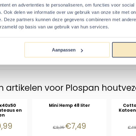
ent en advertenties te personaliseren, om functies voor social
gdieren
zoals Gerbils, dwerghamsters, muis of Syrische hamster
. Ook delen we informatie over uw gebruik van onze site met on
ag van minimaal 20 cm aan.
e. Deze partners kunnen deze gegevens combineren met andere i
n spekkoek met de producten zoals hierboven omschreven. Uw kn
erzameld op basis van uw gebruik van hun services.
lust gaan graven en de mooiste gangetjes maken!
gdieren (Rat, Cavia, Konijn, Chinchilla, Degoe)
Aanpassen
van c.a. 10 cm dik in het verblijf en stamp het licht aan tot een 
ie zijn meer gebaat bij een goede ondergrond dan een luchte st
 artikelen voor
Plospan houtveze
x40x50
Mini Hemp 48 liter
Cotto
ateaus en
Katoen
ten
177,47 voor 139,99
Van 8,35 voor 7,49
9,99
€7,49
€8,35
€49