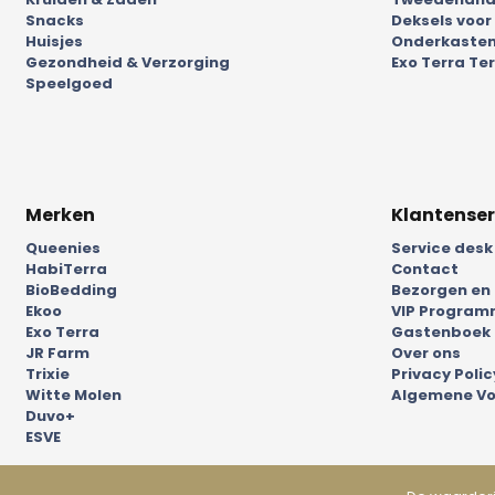
Snacks
Deksels voor
Huisjes
Onderkasten
Gezondheid & Verzorging
Exo Terra Ter
Speelgoed
Merken
Klantenser
Queenies
Service desk
HabiTerra
Contact
BioBedding
Bezorgen en
Ekoo
VIP Progra
Exo Terra
Gastenboek
JR Farm
Over ons
Trixie
Privacy Polic
Witte Molen
Algemene V
Duvo+
ESVE