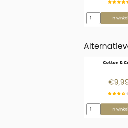
Aantal kiezen voor K
In wink
Alternatiev
Cotton & C
Prijs
€9,9
Aantal kiezen voor 
In wink