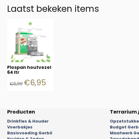
Laatst bekeken items
Plospan houtvezel
64 ltr
€
6,95
€
6,99
Producten
Terrarium 
Drinkfles & Houder
Opzetstukken
Voerbakjes
Budget Gerb
Basisvoeding Gerbil
Maatwerk Ge
Kruiden & Zaden
Tweedehands