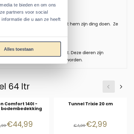
 media te bieden en om ons
s
ze partners voor social
nformatie die u aan ze heeft
aagdier kan aan de slag en laat hem zijn ding doen. Ze
Alles toestaan
laag van minimaal 5 cm overblijft. Deze dieren zijn
ructuur waar in gegegraven kan worden.
l 64 ltr
n Comfort 140l -
Tunnel Trixie 20 cm
 bodembedekking
Van 49,99 voor 44,99
Van 4,99 voor 2,99
€44,99
€2,99
,99
€4,99