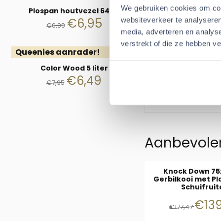
We gebruiken cookies om cont
Plospan houtvezel 64 ltr
Voor kleine knaa
€
6,95
websiteverkeer te analyseren
€
6,99
Breng een dikke la
media, adverteren en analys
Bouw het op als ee
verstrekt of die ze hebben v
Queenies aanrader!
zullen naar harten
Color Wood 5 liter
Voor grotere knaa
€
6,49
€
7,95
Verspreidt een laag 
mindere gravers, d
Aanbevolen
Knock Down 75
Gerbilkooi met Pl
Schuifrui
Van 
€13
€177,47