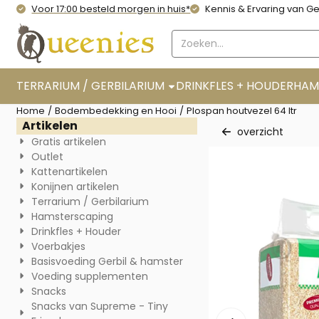
Cookievoorkeuren zijn momenteel gesloten.
Voor 17:00 besteld morgen in huis*
Kennis & Ervaring van Ge
Zoeken
TERRARIUM / GERBILARIUM
DRINKFLES + HOUDER
HAM
Home
/
Bodembedekking en Hooi
/
Plospan houtvezel 64 ltr
Artikelen
overzicht
Gratis artikelen
Outlet
Kattenartikelen
Konijnen artikelen
Terrarium / Gerbilarium
Hamsterscaping
Drinkfles + Houder
Voerbakjes
Basisvoeding Gerbil & hamster
Voeding supplementen
Snacks
Snacks van Supreme - Tiny