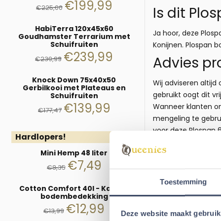
€
199,99
€
225,00
Is dit Pl
HabiTerra 120x45x60
Ja hoor, deze Plos
Goudhamster Terrarium met
Schuifruiten
Konijnen. Plospan b
€
239,99
Advies pr
€
239,99
Knock Down 75x40x50
Wij adviseren altij
Gerbilkooi met Plateaus en
gebruikt oogt dit vr
Schuifruiten
€
139,99
Wanneer klanten om
€
177,47
mengeling te gebr
voor deze Plospan 6
Hardlopers!
zorgen voor een go
Mini Hemp 48 liter
Comfort
kunt u ook
€
7,49
Van de
Teabags
kun
€
8,35
natuurlijke uitstral
Toestemming
Cotton Comfort 40l - Katoen
kokosvezel 30 of 
bodembedekking
hamster. U kunt oo
€
12,99
€
13,99
Deze website maakt gebruik
Gebruiksa