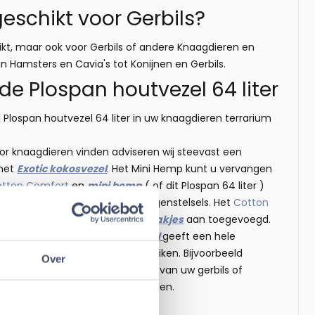
eschikt voor Gerbils?
kt, maar ook voor Gerbils of andere Knaagdieren en
 Hamsters en Cavia's tot Konijnen en Gerbils.
e Plospan houtvezel 64 liter
Plospan houtvezel 64 liter in uw knaagdieren terrarium
 knaagdieren vinden adviseren wij steevast een
met
Exotic kokosvezel
. Het Mini Hemp kunt u vervangen
tton Comfort
en
mini hemp
( of dit Plospan 64 liter )
ctuur voor het graven van gangenstelsels. Het
Cotton
nt van
Cotton Comfort
zijn
theezakjes
aan toegevoegd.
 van maken. De
Exotic kokosvezel
geeft een hele
n en varianten kokosvezels gebruiken. Bijvoorbeeld
Over
aanvulling op het dagelijks dieet van uw gerbils of
, houtvezel of soortgelijke artikelen.