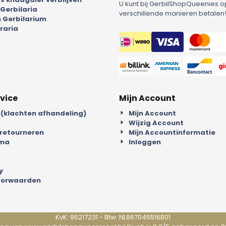
U kunt bij GerbilShopQueenies o
 Gerbilaria
verschillende manieren betalen
 Gerbilarium
raria
vice
Mijn Account
 (klachten afhandeling)
Mijn Account
Wijzig Account
 retourneren
Mijn Accountinformatie
mma
Inloggen
y
oorwaarden
KvK: 95217231 - Btw: NL867045516B01