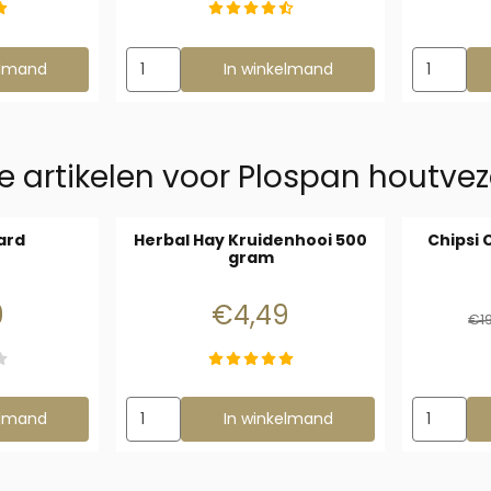
nock Down 75x40x50 Gerbilkooi met Plateaus en Schuifruiten
Aantal kiezen voor Mini Hemp 48 liter
Aantal ki
elmand
In winkelmand
e artikelen voor
Plospan houtveze
ard
Herbal Hay Kruidenhooi 500
Chipsi 
gram
: 9,99
Prijs: 4,49
9
€4,49
€1
Cotton &amp; Card
Aantal kiezen voor Herbal Hay Kruidenhooi 500
Aantal kie
elmand
In winkelmand