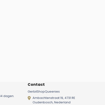
Contact
GerbilShopQueenies
14 dagen.
Ambachtenstraat 19, 4731 RE
Oudenbosch, Nederland