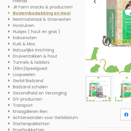
Friends
JR Farm snacks & producten!
Bodembedekking en Hooi
Nestmateriaal & Grasnesten
Hooiruiven
Huisjes ( hout en gras )
Kokosnoten
Kurk & Mos
Natuurlijke inrichting
Druiventakken & hout
Tunnels & ladders
(Klim)Speelgoed
Loopwielen
Gerbil Badzand
Badzand schalen
Gezondheid en Verzorging
DIY producten
Transport
Knaagdieren Ren
Achterwanden voor Gerbilarium
Starterspakketten
Proefpakketten