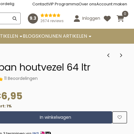
ordelig
Contact
VIP Programma
Over ons
Account maken
0
9.3
Inloggen
2674 reviews
TIKELEN
BLOGS
KONIJNEN ARTIKELEN
pan houtvezel 64 ltr
11 Beoordelingen
€
6,95
rt:
1
%
In winkelwagen
in 3 termijnen via
IN3