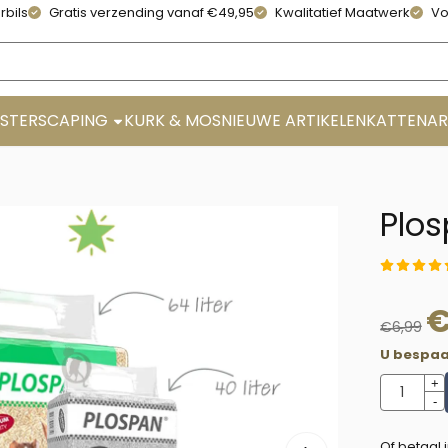
rbils
Gratis verzending vanaf €49,95
Kwalitatief Maatwerk
Vo
STERSCAPING
KURK & MOS
NIEUWE ARTIKELEN
KATTENAR
Plos
€
6,99
U bespaa
Aantal
+
-
Of betaal 