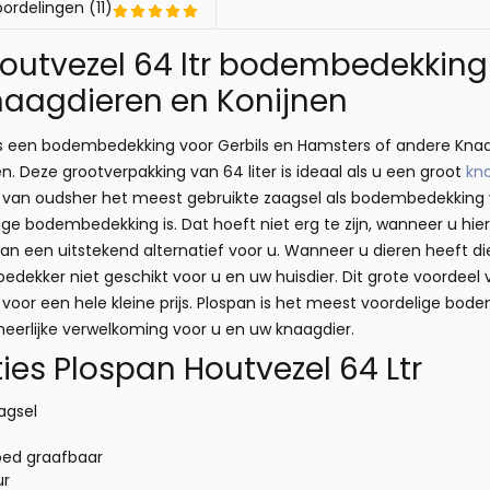
ordelingen (11)
outvezel 64 ltr bodembedekking 
aagdieren en Konijnen
s een bodembedekking voor Gerbils en Hamsters of andere Knaagdi
n. Deze grootverpakking van 64 liter is ideaal als u een groot
kn
 is van oudsher het meest gebruikte zaagsel als bodembedekking
ge bodembedekking is. Dat hoeft niet erg te zijn, wanneer u hie
span een uitstekend alternatief voor u. Wanneer u dieren heeft
dekker niet geschikt voor u en uw huisdier. Dit grote voordeel v
voor een hele kleine prijs. Plospan is het meest voordelige bo
heerlijke verwelkoming voor u en uw knaagdier.
ties Plospan Houtvezel 64 Ltr
agsel
k
oed graafbaar
ur