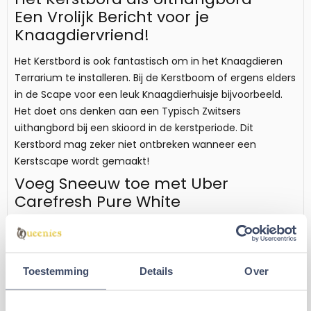
Een Vrolijk Bericht voor je
Knaagdiervriend!
Het Kerstbord is ook fantastisch om in het Knaagdieren
Terrarium te installeren. Bij de Kerstboom of ergens elders
in de Scape voor een leuk Knaagdierhuisje bijvoorbeeld.
Het doet ons denken aan een Typisch Zwitsers
uithangbord bij een skioord in de kerstperiode. Dit
Kerstbord mag zeker niet ontbreken wanneer een
Kerstscape wordt gemaakt!
Voeg Sneeuw toe met Uber
Carefresh Pure White
U vraagt zich wellicht af hoe de sneeuw sfeer is
gecreëerd bij de producten. Dat is vrij eenvoudig en snel
te doen met de
Uber Carefresh Pure White
! Een voordelig
Toestemming
Details
Over
alternatief van de
Chipsi Carefresh Ultra White
!
Specificaties Kerstboom of Kerstbord