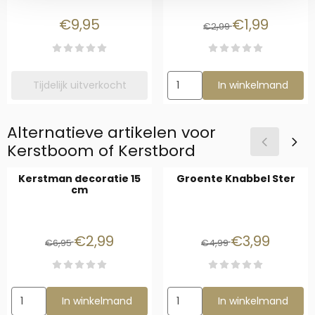
Prijs: 9,95
Van 2,99 voor 1,
€9,95
€1,99
€2,99
Aantal kiezen voor Kerst Speel
Tijdelijk uitverkocht
In winkelmand
Alternatieve artikelen voor
Kerstboom of Kerstbord
Kerstman decoratie 15
Groente Knabbel Ster
cm
Van 6,95 voor 2,99
Van 4,99 voor 3
€2,99
€3,99
€6,95
€4,99
Aantal kiezen voor Kerstman decoratie 15 cm
Aantal kiezen voor Groente Kn
In winkelmand
In winkelmand