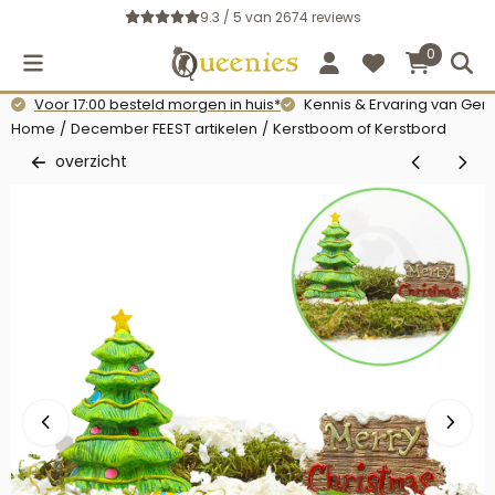
Cookievoorkeuren zijn momenteel gesloten.
9.3 / 5
van
2674
reviews
0
Voor 17:00 besteld morgen in huis*
Kennis & Ervaring van Gerb
Home
/
December FEEST artikelen
/
Kerstboom of Kerstbord
overzicht