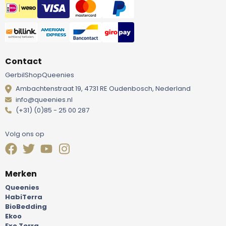
Contact
GerbilShopQueenies
Ambachtenstraat 19, 4731 RE Oudenbosch, Nederland
info@queenies.nl
(+31) (0)85 - 25 00 287
Volg ons op
Merken
Queenies
HabiTerra
BioBedding
Ekoo
Exo Terra