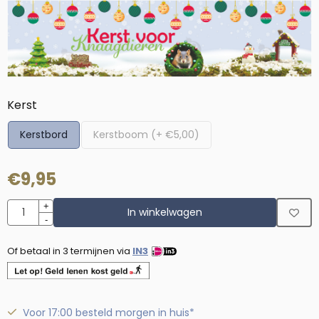
Maak een keuze voor
Kerst
Kerstbord
Kerstboom (+ €5,00)
€
9,95
Aantal
+
In winkelwagen
-
Of betaal in 3 termijnen via
IN3
Voor 17:00 besteld morgen in huis*