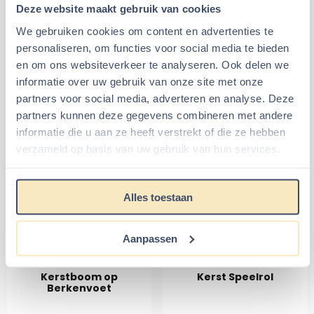
Deze website maakt gebruik van cookies
Afmetingen Kerstboom
: 12 cm hoog, voetstuk 8 cm
breed
We gebruiken cookies om content en advertenties te
Afmetingen Kerstbord
: 10 x 6 ( L x H )
personaliseren, om functies voor social media te bieden
Materiaal
: Gebakken steen
en om ons websiteverkeer te analyseren. Ook delen we
Geschikt voor
: Hamsterscaping voor kleine Knaagdieren
informatie over uw gebruik van onze site met onze
zoals Gerbils, Dwerghamsters, Muizen en Goudhamsters
partners voor social media, adverteren en analyse. Deze
partners kunnen deze gegevens combineren met andere
informatie die u aan ze heeft verstrekt of die ze hebben
verzameld op basis van uw gebruik van hun services.
Alles toestaan
Aanbevolen artikelen voor
Aanpassen
Kerstboom of Kerstbord
Kerstboom op
Kerst Speelrol
Berkenvoet