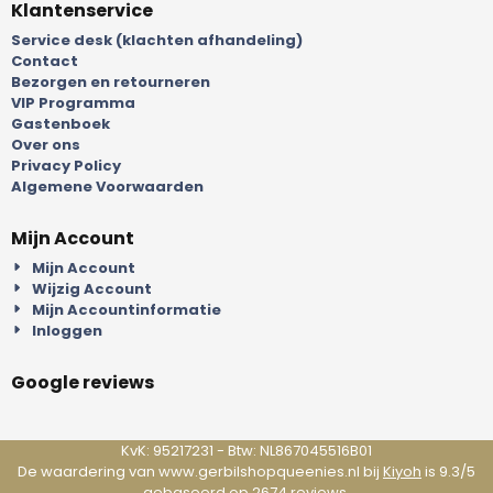
Klantenservice
Service desk (klachten afhandeling)
Contact
Bezorgen en retourneren
VIP Programma
Gastenboek
Over ons
Privacy Policy
Algemene Voorwaarden
Mijn Account
Mijn Account
Wijzig Account
Mijn Accountinformatie
Inloggen
Google reviews
KvK: 95217231 - Btw: NL867045516B01
De waardering van www.gerbilshopqueenies.nl bij
Kiyoh
is 9.3/5
gebaseerd op 2674 reviews.