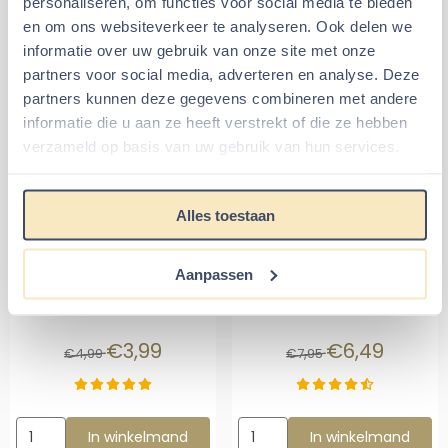
personaliseren, om functies voor social media te bieden
Afmetingen
: 12 - 14 cm lang
en om ons websiteverkeer te analyseren. Ook delen we
Diameter
: Ø 4 cm
informatie over uw gebruik van onze site met onze
Te koop per 1 stuk, per 5 stuks of per 10 stuks
partners voor social media, adverteren en analyse. Deze
Materiaal
: Eiken houtschijven van de Eikenboom
partners kunnen deze gegevens combineren met andere
Geschikt voor
: Knaagdieren attributen knutselen voor
informatie die u aan ze heeft verstrekt of die ze hebben
Hamsterscapings artikelen
verzameld op basis van uw gebruik van hun services.
Aanbevolen artikelen voor
Alles toestaan
Eiken Houtschijf 12 - 14 cm
Houtlijm 100 ml
Color Wood 5 liter
Aanpassen
Van 4,99 voor 3,99
Van 7,95 voor 6
€3,99
€6,49
€4,99
€7,95
Aantal kiezen voor Houtlijm 100 ml
Aantal kiezen voor Color Wood 
In winkelmand
In winkelmand