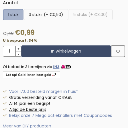
Maak een keuze voor
Aantal
1 stuk
3 stuks (+ €0,50)
5 stuks (+ €3,00)
€
0,99
€
1,49
U bespaart:
34
%
Aantal
+
In winkelwagen
-
Of betaal in 3 termijnen via
IN3
Voor 17:00 besteld morgen in huis*
Gratis verzending vanaf €49,95
Al 14 jaar een begrip!
Altijd de beste prijs
Bekijk onze 7 Mega actieknallers met Couponcodes
Meer van DIY producten