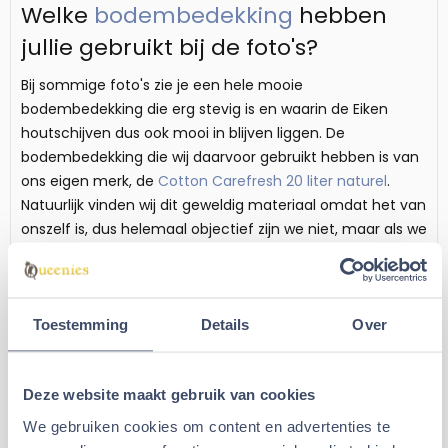
Welke
bodembedekking
hebben
jullie gebruikt bij de foto's?
Bij sommige foto's zie je een hele mooie
bodembedekking die erg stevig is en waarin de Eiken
houtschijven dus ook mooi in blijven liggen. De
bodembedekking die wij daarvoor gebruikt hebben is van
ons eigen merk, de
Cotton Carefresh 20 liter naturel
.
Natuurlijk vinden wij dit geweldig materiaal omdat het van
onszelf is, dus helemaal objectief zijn we niet, maar als we
vonden dat het beter had gekund hadden we het ook
beter gemaakt natuurlijk. Wij vinden het een geweldig
product die erg goed gebruikt kan worden als toplaag, of
fundement laag. Gebruiken als algehele bodembedekking
Toestemming
Details
Over
is ook mogelijk, maar dat wordt een beetje duur. 20 liter is
niet veel en dus zal je dan heel veel zakken nodig moeten
Deze website maakt gebruik van cookies
hebben ;).
Specificaties Eiken Houtschijf
We gebruiken cookies om content en advertenties te