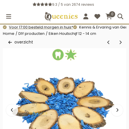
Cookievoorkeuren zijn momenteel gesloten.
9.3 / 5
van
2674
reviews
0
Voor 17:00 besteld morgen in huis*
Kennis & Ervaring van Gerb
Home
/
DIY producten
/
Eiken Houtschijf 12 - 14 cm
overzicht