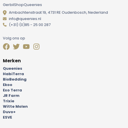
GerbilShopQueenies
Ambachtenstraat 19, 4731 RE Oudenbosch, Nederland
info@queenies.nl
(+31) (0)85 - 25 00 287
Volg ons op
Merken
Queenies
HabiTerra
BioBedding
Ekoo
Exo Terra
JR Farm
Trixie
Witte Molen
Duvo+
ESVE