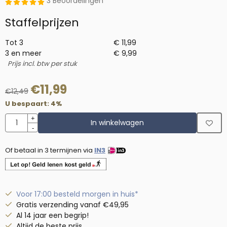
3 Beoordelingen
Staffelprijzen
Tot 3
€
11,99
3 en meer
€
9,99
Prijs incl. btw per stuk
€
11,99
€
12,49
U bespaart:
4
%
Aantal
+
In winkelwagen
-
Of betaal in 3 termijnen via
IN3
Voor 17:00 besteld morgen in huis*
Gratis verzending vanaf €49,95
Al 14 jaar een begrip!
Altijd de beste prijs