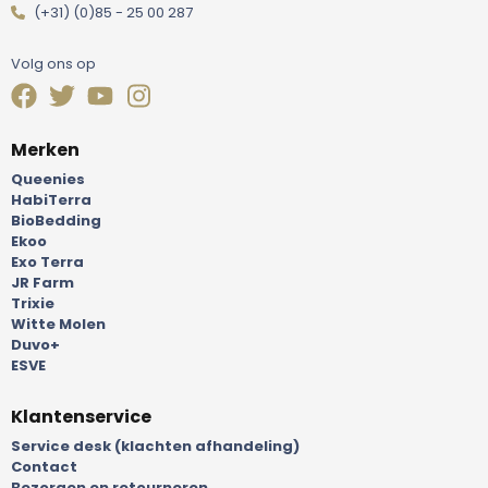
(+31) (0)85 - 25 00 287
Volg ons op
Merken
Queenies
HabiTerra
BioBedding
Ekoo
Exo Terra
JR Farm
Trixie
Witte Molen
Duvo+
ESVE
Klantenservice
Service desk (klachten afhandeling)
Contact
Bezorgen en retourneren