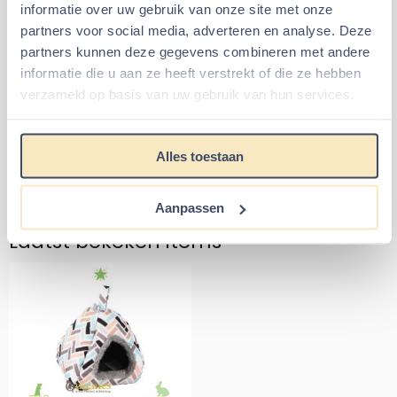
informatie over uw gebruik van onze site met onze
Hoekhuis Thordis 21 cm
Huis rond met schuin dak
partners voor social media, adverteren en analyse. Deze
16 cm
partners kunnen deze gegevens combineren met andere
informatie die u aan ze heeft verstrekt of die ze hebben
verzameld op basis van uw gebruik van hun services.
Van 7,99 voor 5,49
Prijs: 6,95
€5,49
€6,95
€7,99
Alles toestaan
Aantal kiezen voor Hoekhuis Thordis 21 cm
Aantal kiezen voor Huis rond 
In winkelmand
In winkelmand
Aanpassen
Laatst bekeken items