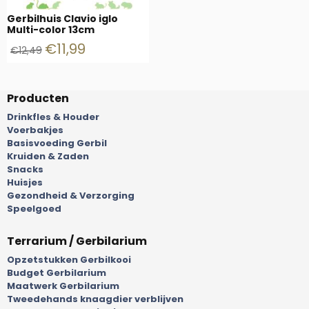
Gerbilhuis Clavio iglo
Multi-color 13cm
€
11,99
€
12,49
Producten
Drinkfles & Houder
Voerbakjes
Basisvoeding Gerbil
Kruiden & Zaden
Snacks
Huisjes
Gezondheid & Verzorging
Speelgoed
Terrarium / Gerbilarium
Opzetstukken Gerbilkooi
Budget Gerbilarium
Maatwerk Gerbilarium
Tweedehands knaagdier verblijven