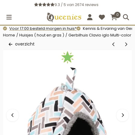
Cookievoorkeuren zijn momenteel gesloten.
9.3 / 5
van
2674
reviews
0
Voor 17:00 besteld morgen in huis*
Kennis & Ervaring van Gerb
Home
/
Huisjes ( hout en gras )
/
Gerbilhuis Clavio iglo Multi-color 
overzicht