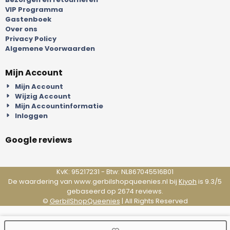
VIP Programma
Gastenboek
Over ons
Privacy Policy
Algemene Voorwaarden
Mijn Account
Mijn Account
Wijzig Account
Mijn Accountinformatie
Inloggen
Google reviews
KvK: 95217231 - Btw: NL867045516B01
De waardering van www.gerbilshopqueenies.nl bij
Kiyoh
is 9.3/5
gebaseerd op 2674 reviews.
©
GerbilShopQueenies
| All Rights Reserved