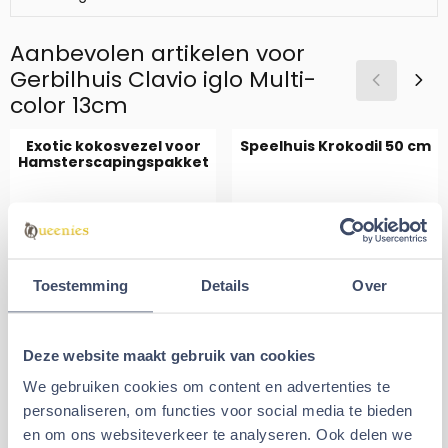
Aanbevolen artikelen voor
Gerbilhuis Clavio iglo Multi-
color 13cm
Exotic kokosvezel voor
Speelhuis Krokodil 50 cm
Hamsterscapingspakket
Van 12,99 voor 9,99
Prijs: 26,99
€9,99
€26,99
€12,99
Toestemming
Details
Over
Aantal kiezen voor Speelhuis 
Tijdelijk uitverkocht
In winkelmand
Deze website maakt gebruik van cookies
Alternatieve artikelen voor
We gebruiken cookies om content en advertenties te
Gerbilhuis Clavio iglo Multi-
personaliseren, om functies voor social media te bieden
color 13cm
en om ons websiteverkeer te analyseren. Ook delen we