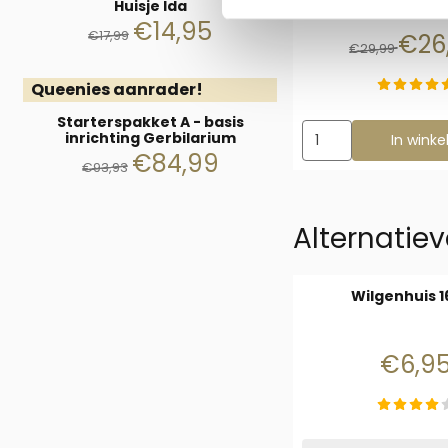
Huisje Ida
€
14,95
€
17,99
Van 
€26
€29,99
Queenies aanrader!
Starterspakket A - basis
Aantal kiezen voor C
inrichting Gerbilarium
In wink
€
84,99
€
93,93
Alternatiev
Wilgenhuis 
Prijs
€6,9