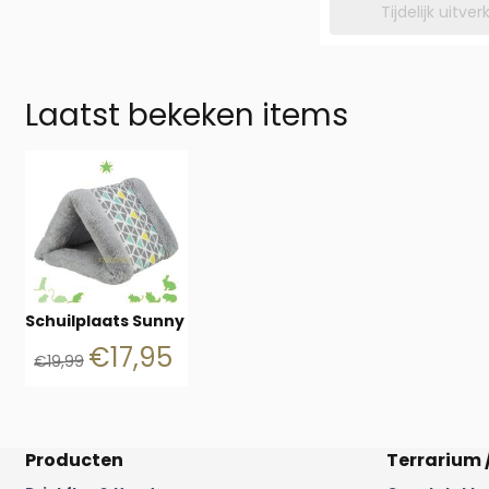
Tijdelijk uitve
Laatst bekeken items
Schuilplaats Sunny
€
17,95
€
19,99
Producten
Terrarium 