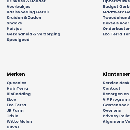
Drinkfles & Houder
Opzetstukken
Voerbakjes
Budget Gerb
Basisvoeding Gerbil
Maatwerk Ge
Kruiden & Zaden
Tweedehands
Snacks
Deksels voor
Huisjes
Onderkasten
Gezondheid & Verzorging
Exo Terra Ter
Speelgoed
Merken
Klantenser
Queenies
Service desk
HabiTerra
Contact
BioBedding
Bezorgen en
Ekoo
VIP Progra
Exo Terra
Gastenboek
JR Farm
Over ons
Trixie
Privacy Polic
Witte Molen
Algemene V
Duvo+