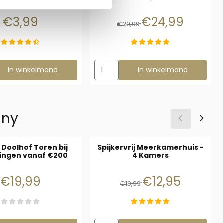
Prijs: 3,99
Van 29,99 voor 24,99
€3,99
€24,99
€29,99
ezen voor Gedroogde Bladeren mix 100 gram
Aantal kiezen voor Hooiruif voor Cavi
In winkelmand
In winkelmand
nny
 Doolhof Toren bij
Spijkervrij Meerkamerhuis -
lingen vanaf €200
4 Kamers
Prijs: 19,99
Van 19,99 voor 12,95
€19,99
€12,95
€19,99