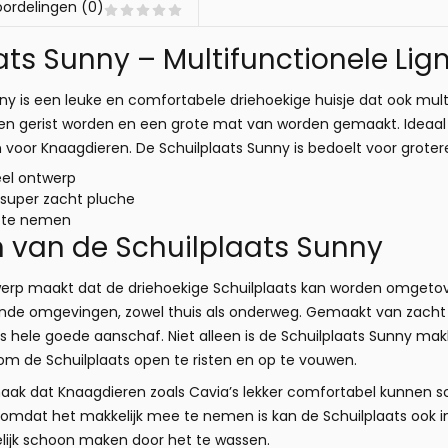
ordelingen (0)
ats Sunny – Multifunctionele Li
ny is een leuke en comfortabele driehoekige huisje dat ook mult
pen gerist worden en een grote mat van worden gemaakt. Ideaal 
voor Knaagdieren. De Schuilplaats Sunny is bedoelt voor groter
eel ontwerp
super zacht pluche
e te nemen
 van de Schuilplaats Sunny
twerp maakt dat de driehoekige Schuilplaats kan worden omgetov
llende omgevingen, zowel thuis als onderweg. Gemaakt van zacht
is hele goede aanschaf. Niet alleen is de Schuilplaats Sunny ma
jk om de Schuilplaats open te risten en op te vouwen.
ak dat Knaagdieren zoals Cavia’s lekker comfortabel kunnen sch
 omdat het makkelijk mee te nemen is kan de Schuilplaats ook in 
lijk schoon maken door het te wassen.