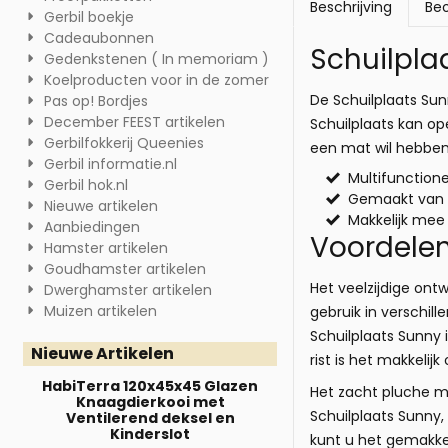
Beschrijving
Beo
Gerbil boekje
Cadeaubonnen
Schuilpla
Gedenkstenen ( In memoriam )
Koelproducten voor in de zomer
De Schuilplaats Sun
Pas op! Bordjes
December FEEST artikelen
Schuilplaats kan o
Gerbilfokkerij Queenies
een mat wil hebben 
Gerbil informatie.nl
Multifunction
Gerbil hok.nl
Gemaakt van 
Nieuwe artikelen
Makkelijk me
Aanbiedingen
Voordelen
Hamster artikelen
Goudhamster artikelen
Het veelzijdige on
Dwerghamster artikelen
Muizen artikelen
gebruik in verschi
Schuilplaats Sunny 
Nieuwe Artikelen
rist is het makkeli
HabiTerra 120x45x45 Glazen
Het zacht pluche ma
Knaagdierkooi met
Schuilplaats Sunny,
Ventilerend deksel en
Kinderslot
kunt u het gemakke