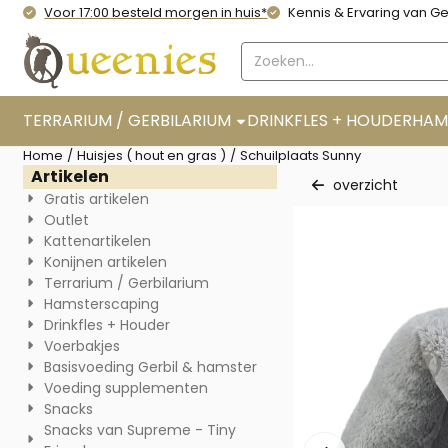
Cookievoorkeuren zijn momenteel gesloten.
Voor 17:00 besteld morgen in huis*
Kennis & Ervaring van Ge
Zoeken
TERRARIUM / GERBILARIUM
DRINKFLES + HOUDER
HAM
Home
/
Huisjes ( hout en gras )
/
Schuilplaats Sunny
Artikelen
overzicht
Gratis artikelen
Outlet
Kattenartikelen
Konijnen artikelen
Terrarium / Gerbilarium
Hamsterscaping
Drinkfles + Houder
Voerbakjes
Basisvoeding Gerbil & hamster
Voeding supplementen
Snacks
Snacks van Supreme - Tiny