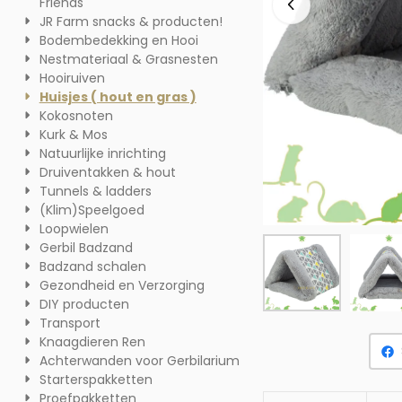
Friends
JR Farm snacks & producten!
Bodembedekking en Hooi
Nestmateriaal & Grasnesten
Hooiruiven
Huisjes ( hout en gras )
Kokosnoten
Kurk & Mos
Natuurlijke inrichting
Druiventakken & hout
Tunnels & ladders
(Klim)Speelgoed
Loopwielen
Gerbil Badzand
Badzand schalen
Gezondheid en Verzorging
DIY producten
Transport
Knaagdieren Ren
Achterwanden voor Gerbilarium
Starterspakketten
Proefpakketten