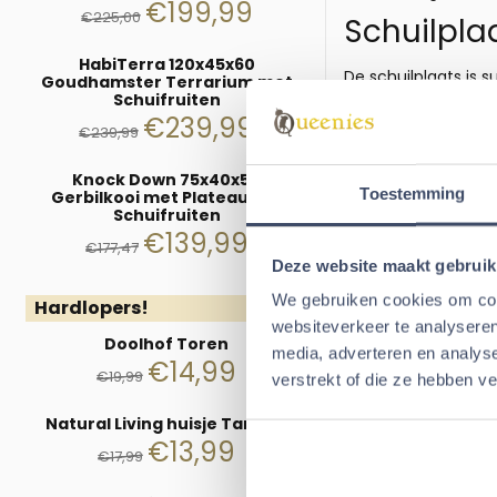
€
199,99
€
225,00
Schuilpla
HabiTerra 120x45x60
De schuilplaats is 
Goudhamster Terrarium met
Schuifruiten
Knaagdieren hebben 
€
239,99
maar geeft ook kleu
€
239,99
dieren op onderzoek
Knock Down 75x40x50
onderzoeken.
Toestemming
Gerbilkooi met Plateaus en
Specificati
Schuifruiten
€
139,99
€
177,47
Afmetingen:
44 x
Deze website maakt gebruik
Materiaal:
Polyest
We gebruiken cookies om cont
Hardlopers!
Geschikt voor:
Rat
websiteverkeer te analyseren
Doolhof Toren
media, adverteren en analys
€
14,99
€
19,99
verstrekt of die ze hebben v
Aanbevolen
Natural Living huisje Tammo
€
13,99
€
17,99
Caviahuis Inek