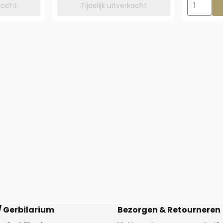
Aantal kie
rkocht
Tijdelijk uitverkocht
/ Gerbilarium
Bezorgen & Retourneren