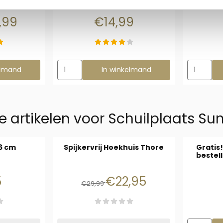
29,99 voor 26,99
Prijs: 14,99
,99
€14,99
aviahuis Ineke 38 cm
Aantal kiezen voor Konijnen Ligplaats 45 cm
Aantal ki
elmand
In winkelmand
e artikelen voor
Schuilplaats Su
16 cm
Spijkervrij Hoekhuis Thore
Gratis!
bestel
: 6,95
Van 29,99 voor 22,95
5
€22,95
€29,99