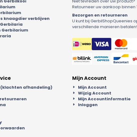
 Gerbilkooi
Niet tevreden over uw product?
ilarium
Retourneer uw aankoop binnen 
rbilarium
Bezorgen en retourneren
 knaagdier verblijven
U kunt bij GerbilShopQueenies o
 Gerbilaria
verschillende manieren betalen
 Gerbilarium
raria
vice
Mijn Account
 (klachten afhandeling)
Mijn Account
Wijzig Account
 retourneren
Mijn Accountinformatie
mma
Inloggen
y
oorwaarden