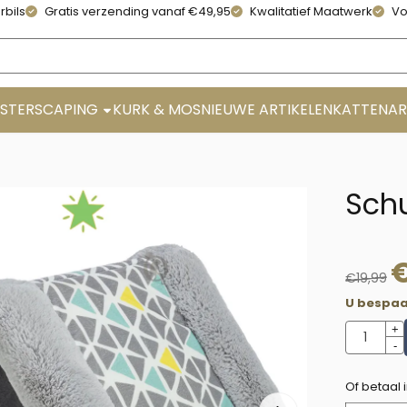
rbils
Gratis verzending vanaf €49,95
Kwalitatief Maatwerk
Vo
STERSCAPING
KURK & MOS
NIEUWE ARTIKELEN
KATTENAR
Schu
€
19,99
U bespaa
Aantal
+
-
Of betaal 