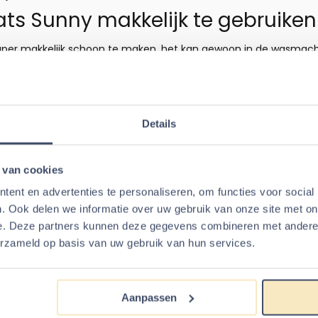
ats Sunny makkelijk te gebruiken
super makkelijk schoon te maken, het kan gewoon in de wasmachin
dan ook een schone plek om op de liggen. Het opvallende ontwerp
r aan het verblijf van de dieren. Plaats de Schuilplaats Cavia Su
 uitgaan. U kunt ook altijd wat lekkers in het Schuilplaats neerl
Details
es Schuilplaats Sunny
 33 x 40 cm
 van cookies
er bekleding, schuimrubber vulling en rand met polyestervlies vul
ent en advertenties te personaliseren, om functies voor social
, Degoe, Chinchilla, Cavia en Konijn
. Ook delen we informatie over uw gebruik van onze site met on
e. Deze partners kunnen deze gegevens combineren met andere i
erzameld op basis van uw gebruik van hun services.
 artikelen voor
Schuilplaats Su
Aanpassen
e 38 cm
Konijnen Ligplaats 45 cm
Gedroogd