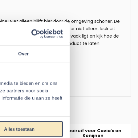
e! Niet alleen blijft hier door de omgeving schoner. De
 met stijlvolle patronen ziet er niet alleen leuk uit
nny op een plek waar uw huisdier vaak ligt en kijk hoe de
eggen om de dieren sneller het product te laten
Over
ling
 media te bieden en om ons
ze partners voor social
nformatie die u aan ze heeft
nny
Alles toestaan
e Bladeren mix 100
Hooiruif voor Cavia's en
gram
Konijnen