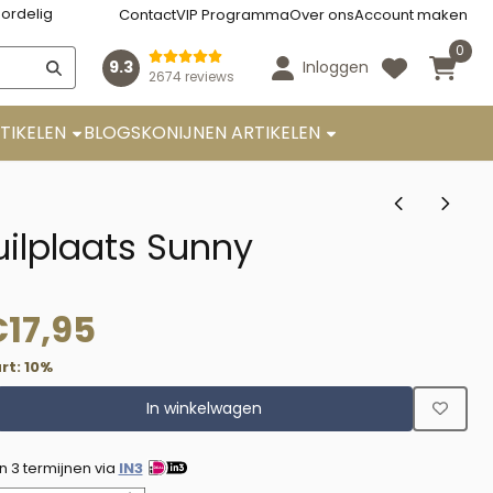
ordelig
Contact
VIP Programma
Over ons
Account maken
0
9.3
Inloggen
2674 reviews
TIKELEN
BLOGS
KONIJNEN ARTIKELEN
ilplaats Sunny
€
17,95
rt:
10
%
In winkelwagen
in 3 termijnen via
IN3