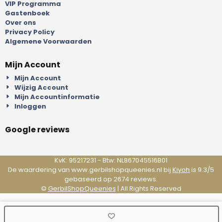
VIP Programma
Gastenboek
Over ons
Privacy Policy
Algemene Voorwaarden
Mijn Account
Mijn Account
Wijzig Account
Mijn Accountinformatie
Inloggen
Google reviews
KvK: 95217231 - Btw: NL867045516B01
De waardering van www.gerbilshopqueenies.nl bij
Kiyoh
is 9.3/5
gebaseerd op 2674 reviews.
©
GerbilShopQueenies
| All Rights Reserved