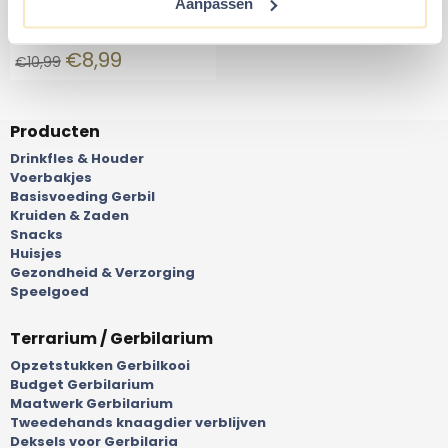
Aanpassen
Trappen van Bueren 28
cm
€
8,99
€
10,99
Producten
Drinkfles & Houder
Voerbakjes
Basisvoeding Gerbil
Kruiden & Zaden
Snacks
Huisjes
Gezondheid & Verzorging
Speelgoed
Terrarium / Gerbilarium
Opzetstukken Gerbilkooi
Budget Gerbilarium
Maatwerk Gerbilarium
Tweedehands knaagdier verblijven
Deksels voor Gerbilaria