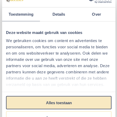
Boomschijf met
Kruisring katoen 20 cm
Spinnenpoten 10 cm
Toestemming
Details
Over
Van 4,99 voor 3,95
Van 15,95 voor 9
€3,95
€9,99
€4,99
€15,95
Deze website maakt gebruik van cookies
We gebruiken cookies om content en advertenties te
personaliseren, om functies voor social media te bieden
Aantal kiezen voor Boomschijf met Spinnenpoten 10 cm
Aantal kiezen voor Kruisring 
In winkelmand
In winkelmand
en om ons websiteverkeer te analyseren. Ook delen we
informatie over uw gebruik van onze site met onze
partners voor social media, adverteren en analyse. Deze
Laatst bekeken items
partners kunnen deze gegevens combineren met andere
informatie die u aan ze heeft verstrekt of die ze hebben
verzameld op basis van uw gebruik van hun services.
Alles toestaan