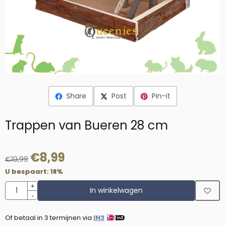
Share
Post
Pin-it
Trappen van Bueren 28 cm
€
8,99
€
10,99
U bespaart:
18
%
Aantal
+
In winkelwagen
-
Of betaal in 3 termijnen via
IN3