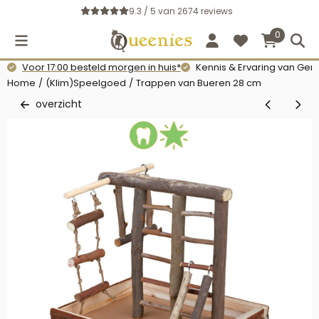
Cookievoorkeuren zijn momenteel gesloten.
9.3 / 5
van
2674
reviews
0
Voor 17:00 besteld morgen in huis*
Kennis & Ervaring van Gerb
Home
/
(Klim)Speelgoed
/
Trappen van Bueren 28 cm
overzicht