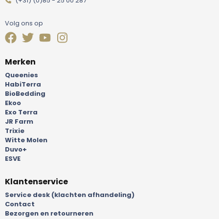
(+31) (0)85 - 25 00 287
Volg ons op
Merken
Queenies
HabiTerra
BioBedding
Ekoo
Exo Terra
JR Farm
Trixie
Witte Molen
Duvo+
ESVE
Klantenservice
Service desk (klachten afhandeling)
Contact
Bezorgen en retourneren