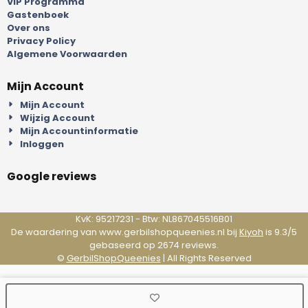
VIP Programma
Gastenboek
Over ons
Privacy Policy
Algemene Voorwaarden
Mijn Account
Mijn Account
Wijzig Account
Mijn Accountinformatie
Inloggen
Google reviews
KvK: 95217231 - Btw: NL867045516B01
De waardering van www.gerbilshopqueenies.nl bij
Kiyoh
is 9.3/5
gebaseerd op 2674 reviews.
©
GerbilShopQueenies
| All Rights Reserved