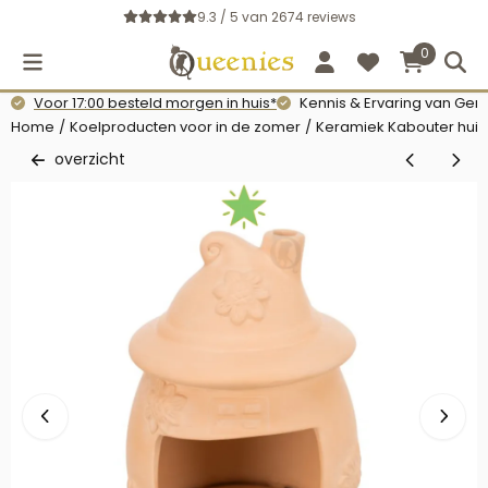
Cookievoorkeuren zijn momenteel gesloten.
9.3 / 5
van
2674
reviews
0
Voor 17:00 besteld morgen in huis*
Kennis & Ervaring van Gerb
Home
/
Koelproducten voor in de zomer
/
Keramiek Kabouter huis
overzicht