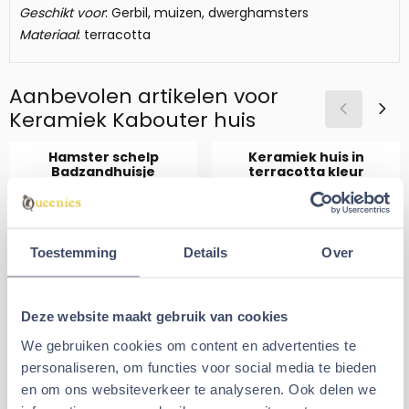
Geschikt voor
: Gerbil, muizen, dwerghamsters
Materiaal
: terracotta
Aanbevolen artikelen voor
Keramiek Kabouter huis
Hamster schelp
Keramiek huis in
Badzandhuisje
terracotta kleur
Van 8,95 voor 5,99
Prijs: 3,95
€5,99
€3,95
€8,95
Toestemming
Details
Over
Aantal kiezen voor Hamster schelp Badzandhuisje
In winkelmand
Tijdelijk uitverkocht
Deze website maakt gebruik van cookies
We gebruiken cookies om content en advertenties te
personaliseren, om functies voor social media te bieden
Alternatieve artikelen voor
en om ons websiteverkeer te analyseren. Ook delen we
Keramiek Kabouter huis