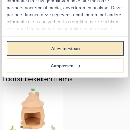
informatie over uw gebruik van onze site met onze
partners voor social media, adverteren en analyse. Deze
Knaagdierhuis Hamster
Ice Pod voor
Keramiek Groen
knaagdieren - Koelschijf
partners kunnen deze gegevens combineren met andere
21 CM
informatie die u aan ze heeft verstrekt of die ze hebben
verzameld op basis van uw gebruik van hun services.
Prijs: 7,49
Prijs: 13,99
€7,49
€13,99
Alles toestaan
Aantal kiezen voor Ice Pod voo
Tijdelijk uitverkocht
In winkelmand
Aanpassen
Laatst bekeken items