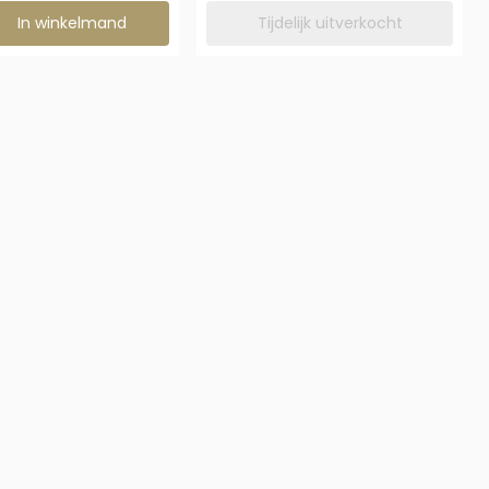
zen voor Schuilplaats van Hol Been 18 cm
In winkelmand
Tijdelijk uitverkocht