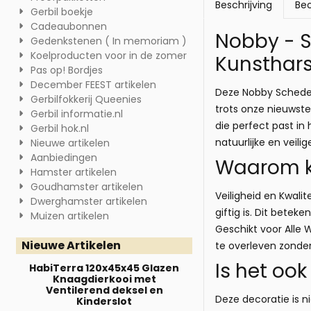
Beschrijving
Beo
Gerbil boekje
Cadeaubonnen
Nobby - S
Gedenkstenen ( In memoriam )
Koelproducten voor in de zomer
Kunsthars
Pas op! Bordjes
December FEEST artikelen
Deze Nobby Schedel
Gerbilfokkerij Queenies
trots onze nieuwste
Gerbil informatie.nl
die perfect past in
Gerbil hok.nl
natuurlijke en veil
Nieuwe artikelen
Aanbiedingen
Waarom ki
Hamster artikelen
Goudhamster artikelen
Veiligheid en Kwali
Dwerghamster artikelen
giftig is. Dit betek
Muizen artikelen
Geschikt voor Alle
Nieuwe Artikelen
te overleven zonder
Is het oo
HabiTerra 120x45x45 Glazen
Knaagdierkooi met
Ventilerend deksel en
Deze decoratie is n
Kinderslot