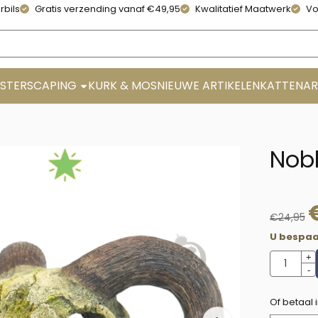
rbils
Gratis verzending vanaf €49,95
Kwalitatief Maatwerk
Vo
STERSCAPING
KURK & MOS
NIEUWE ARTIKELEN
KATTENAR
Nob
€
24,95
U bespaa
Aantal
+
-
Of betaal 