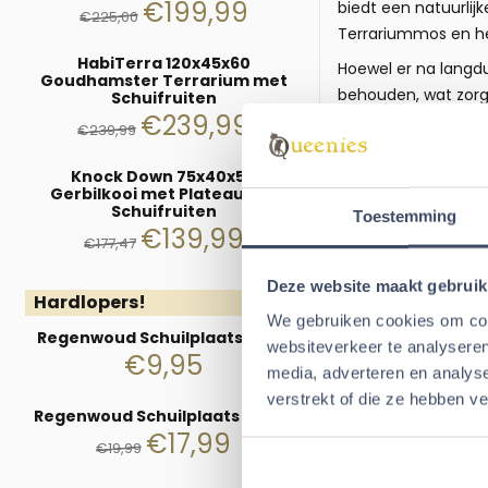
€
199,99
biedt een natuurlij
€
225,00
Terrariummos en het 
HabiTerra 120x45x60
Hoewel er na langdu
Goudhamster Terrarium met
behouden, wat zorgt
Schuifruiten
€
239,99
zoek bent naar de p
€
239,99
vleugje natuurlijke
Knock Down 75x40x50
Bestel nu bij Queen
Gerbilkooi met Plateaus en
Schuifruiten
Specificat
Toestemming
€
139,99
€
177,47
Afmetingen: 17,5 x 16
Materiaal
: Polyes
Deze website maakt gebruik
Hardlopers!
Geschikt voor
: Ha
We gebruiken cookies om cont
Regenwoud Schuilplaats 16 cm
websiteverkeer te analyseren
€
9,95
media, adverteren en analys
Aanbevolen
verstrekt of die ze hebben v
Regenwoud Schuilplaats 24 cm
€
17,99
€
19,99
Natuurlijke Schu