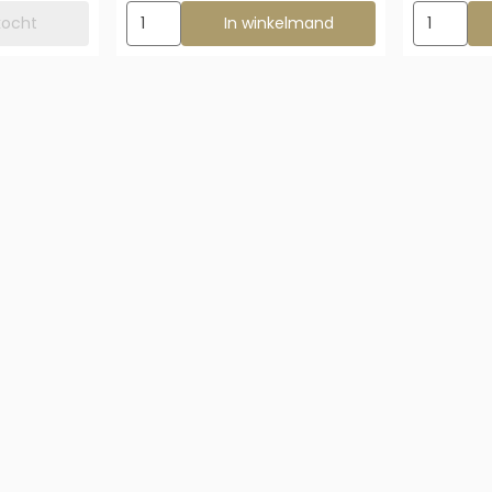
Aantal kiezen voor Exo Terra Primate Skull
Aantal kie
rkocht
In winkelmand