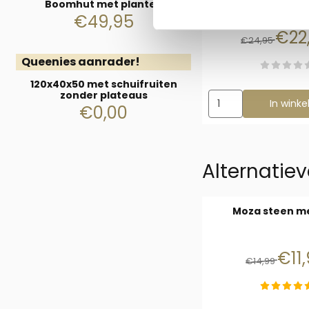
Hamste
Boomhut met planten
€
49,95
Van 
€22
€24,95
Queenies aanrader!
120x40x50 met schuifruiten
zonder plateaus
Aantal kiezen voor N
In wink
€
0,00
Alternatiev
Moza steen m
Van 1
€11
€14,99