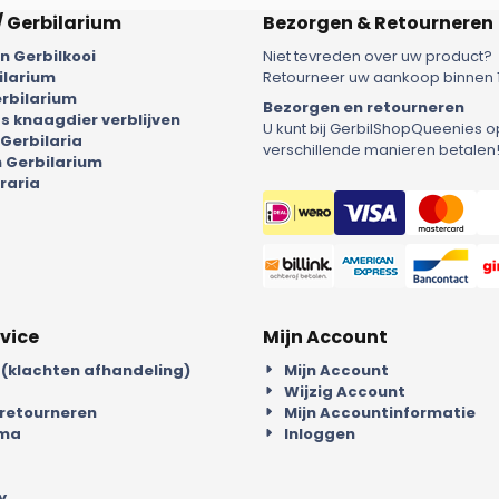
/ Gerbilarium
Bezorgen & Retourneren
 Gerbilkooi
Niet tevreden over uw product?
ilarium
Retourneer uw aankoop binnen 
rbilarium
Bezorgen en retourneren
 knaagdier verblijven
U kunt bij GerbilShopQueenies o
 Gerbilaria
verschillende manieren betalen
 Gerbilarium
raria
vice
Mijn Account
 (klachten afhandeling)
Mijn Account
Wijzig Account
 retourneren
Mijn Accountinformatie
mma
Inloggen
y