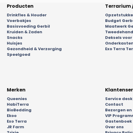
Producten
Terrarium 
Drinkfles & Houder
Opzetstukken
Voerbakjes
Budget Gerb
Basisvoeding Gerbil
Maatwerk Ge
Kruiden & Zaden
Tweedehands
Snacks
Deksels voor
Huisjes
Onderkasten
Gezondheid & Verzorging
Exo Terra Ter
Speelgoed
Merken
Klantenser
Queenies
Service desk
HabiTerra
Contact
BioBedding
Bezorgen en
Ekoo
VIP Progra
Exo Terra
Gastenboek
JR Farm
Over ons
Trixie
Privacy Polic