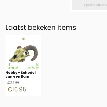
Tijdelijk uitve
Laatst bekeken items
Nobby - Schedel
van een Ram
€
24,95
€
16,95