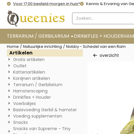
Cookievoorkeuren zijn momenteel gesloten.
Voor 17:00 besteld morgen in huis*
Kennis & Ervaring van Ge
Zoeken
TERRARIUM / GERBILARIUM
DRINKFLES + HOUDER
HAM
Home
/
Natuurlijke inrichting
/
Nobby - Schedel van een Ram
Artikelen
overzicht
Gratis artikelen
Outlet
Kattenartikelen
Konijnen artikelen
Terrarium / Gerbilarium
Hamsterscaping
Drinkfles + Houder
Voerbakjes
Basisvoeding Gerbil & hamster
Voeding supplementen
Snacks
Snacks van Supreme - Tiny