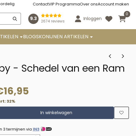
ordelig
Contact
VIP Programma
Over ons
Account maken
0
9.3
Inloggen
2674 reviews
TIKELEN
BLOGS
KONIJNEN ARTIKELEN
by - Schedel van een Ram
€
16,95
rt:
32
%
In winkelwagen
in 3 termijnen via
IN3