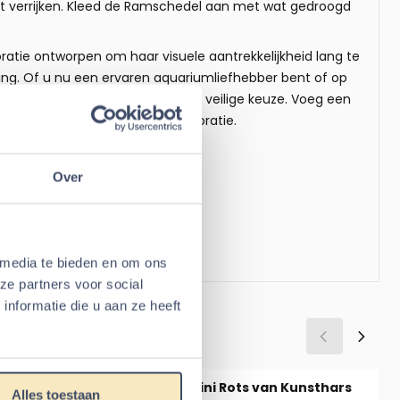
oet verrijken. Kleed de Ramschedel aan met wat gedroogd
oratie ontworpen om haar visuele aantrekkelijkheid lang te
ing. Of u nu een ervaren aquariumliefhebber bent of op
e is een prachtige, duurzame en veilige keuze. Voeg een
elzijdige en aantrekkelijke decoratie.
oonheid die ze verdienen!
Over
msters
 media te bieden en om ons
ze partners voor social
nformatie die u aan ze heeft
l van een Ram
eurige Bouwstenen
Mini Rots van Kunsthars
Alles toestaan