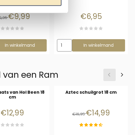
Van 12,95 voor 9,99
Prijs: 6,95
€9,99
€6,95
2,95
ezen voor Zandkleurige Bouwstenen
Aantal kiezen voor Mini Rots van Kun
In winkelmand
In winkelmand
l van een Ram
aats van Hol Been 18
Aztec schuilgrot 18 cm
cm
Prijs: 12,99
Van 16,95 voor 14,99
€12,99
€14,99
€16,95