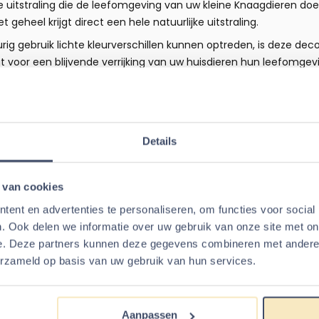
ke uitstraling die de leefomgeving van uw kleine Knaagdieren d
geheel krijgt direct een hele natuurlijke uitstraling.
rig gebruik lichte kleurverschillen kunnen optreden, is deze dec
 voor een blijvende verrijking van uw huisdieren hun leefomgev
erfecte toevoeging aan uw gerbilarium, onze polyresin decorati
 schoonheid toe aan de leefomgeving van uw huisdier met deze ve
ies Knaagdieren Shop en geef uw huisdieren de kwaliteit en sch
ies Nobby schedel van een Ram
Details
 x 9,5 ( L x D x H )
terhars│Kunsthars│Polyresin
 van cookies
msterscaping en kleine Knaagdieren zoals Gerbils, Muizen en Ha
ent en advertenties te personaliseren, om functies voor social
. Ook delen we informatie over uw gebruik van onze site met on
e. Deze partners kunnen deze gegevens combineren met andere i
 artikelen voor
Nobby - Schede
erzameld op basis van uw gebruik van hun services.
ilplaats
Ananas huis Goud 16.5 cm
Zandkl
Aanpassen