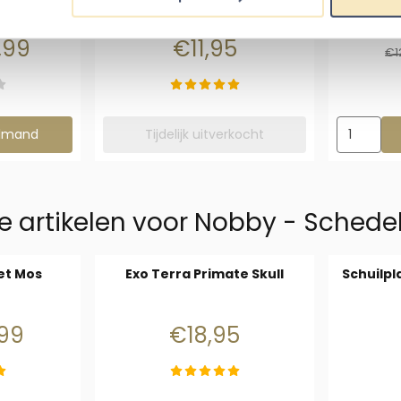
r
24,95 voor 22,99
Prijs: 11,95
,99
€11,95
€1
atuurlijke Schuilplaats Hamster
Aantal ki
elmand
Tijdelijk uitverkocht
e artikelen voor
Nobby - Schede
et Mos
Exo Terra Primate Skull
Schuilpl
4,99 voor 11,99
Prijs: 18,95
,99
€18,95