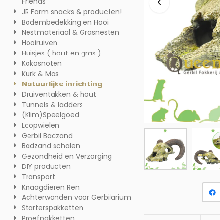
Friends
JR Farm snacks & producten!
Bodembedekking en Hooi
Nestmateriaal & Grasnesten
Hooiruiven
Huisjes ( hout en gras )
Kokosnoten
Kurk & Mos
Natuurlijke inrichting
Druiventakken & hout
Tunnels & ladders
(Klim)Speelgoed
Loopwielen
Gerbil Badzand
Badzand schalen
Gezondheid en Verzorging
DIY producten
Transport
Knaagdieren Ren
Achterwanden voor Gerbilarium
Starterspakketten
Proefpakketten