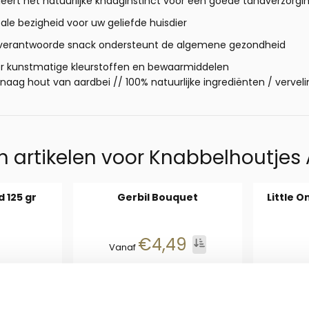
leert het natuurlijke knaaginstinct voor een goede tandverzorgi
ale bezigheid voor uw geliefde huisdier
verantwoorde snack ondersteunt de algemene gezondheid
r kunstmatige kleurstoffen en bewaarmiddelen
naag hout van aardbei // 100% natuurlijke ingrediënten / vervel
e
 artikelen voor
Knabbelhoutjes 
 125 gr
Gerbil Bouquet
Little 
: 2,49
Staffelprijzen beschikbaar, van
9
€4,49
Prijs incl. btw per stuk T
Vanaf
ohannesbrood 125 gr
Aantal kiezen voor Gerbil Bouquet