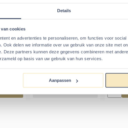
elmand
In winkelmand
Tij
Details
e artikelen voor
Knabbelhoutjes 
 van cookies
ent en advertenties te personaliseren, om functies voor social
0 gram
Knabbelhout Appel / Wortel
Snackst
. Ook delen we informatie over uw gebruik van onze site met on
50 gr.
h
e. Deze partners kunnen deze gegevens combineren met andere i
erzameld op basis van uw gebruik van hun services.
: 4,95
Van 6,99 voor 5,99
5
€5,99
€6,99
Aanpassen
Tarwe aren 90 gram
Aantal kie
elmand
Tijdelijk uitverkocht