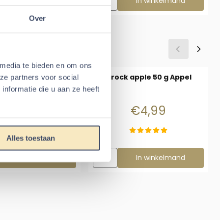
delijk uitverkocht
In winkelmand
Over
Aardbei 50 gr
 media te bieden en om ons
icks voor gerbil -
Crock apple 50 g Appel
ze partners voor social
oning 2x 55g
nformatie die u aan ze heeft
Prijs: 2,65
Prijs: 4,99
€2,65
€4,99
Alles toestaan
zen voor Snacksticks voor gerbil - honing 2x 55g
Aantal kiezen voor Crock apple 50 g 
In winkelmand
In winkelmand