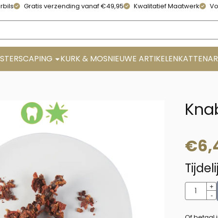
rbils
Gratis verzending vanaf €49,95
Kwalitatief Maatwerk
Vo
STERSCAPING
KURK & MOS
NIEUWE ARTIKELEN
KATTENAR
Knab
€
6,
Tijdel
Aantal
+
-
Of betaal 