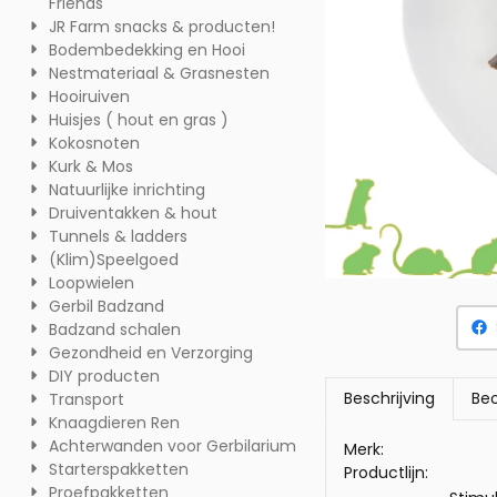
Friends
JR Farm snacks & producten!
Bodembedekking en Hooi
Nestmateriaal & Grasnesten
Hooiruiven
Huisjes ( hout en gras )
Kokosnoten
Kurk & Mos
Natuurlijke inrichting
Druiventakken & hout
Tunnels & ladders
(Klim)Speelgoed
Loopwielen
Gerbil Badzand
Badzand schalen
Gezondheid en Verzorging
DIY producten
Beschrijving
Beo
Transport
Knaagdieren Ren
Achterwanden voor Gerbilarium
Merk:
Starterspakketten
Productlijn:
Proefpakketten