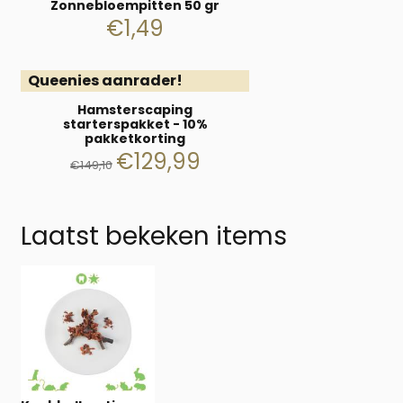
Zonnebloempitten 50 gr
€
1,49
Queenies aanrader!
Hamsterscaping
starterspakket - 10%
pakketkorting
€
129,99
€
149,10
Laatst bekeken items