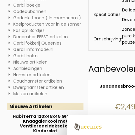
Stimu
Gerbil boekje
De ide
Cadeaubonnen
Specificaties:
Gedenkstenen ( In memoriam )
Deze 
Koelproducten voor in de zomer
Zonde
Pas op! Bordjes
pure k
December FEEST artikelen
Omschrijving:
pauz
Gerbilfokkerij Queenies
Gerbil informatie.nl
Gerbil hok.nl
Nieuwe artikelen
Aanbevolen
Aanbiedingen
Hamster artikelen
Goudhamster artikelen
Johannesbrood
Dwerghamster artikelen
Muizen artikelen
Prijs
€2,4
Nieuwe Artikelen
HabiTerra 120x45x45 Glazen
Knaagdierkooi met
Ventilerend deksel en
Kinderslot
Aantal kiezen voor J