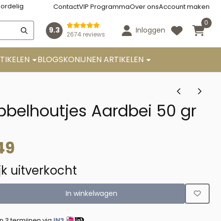
ordelig
Contact
VIP Programma
Over ons
Account maken
0
9.3
Inloggen
2674 reviews
TIKELEN
BLOGS
KONIJNEN ARTIKELEN
belhoutjes Aardbei 50 gr
49
ijk uitverkocht
In winkelwagen
in 3 termijnen via
IN3