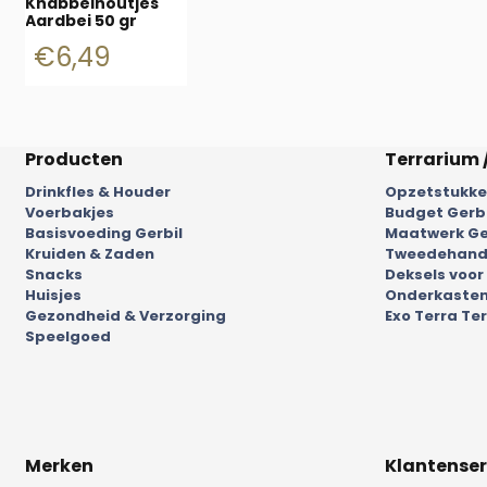
Knabbelhoutjes
Aardbei 50 gr
€
6,49
Producten
Terrarium 
Drinkfles & Houder
Opzetstukken
Voerbakjes
Budget Gerb
Basisvoeding Gerbil
Maatwerk Ge
Kruiden & Zaden
Tweedehands
Snacks
Deksels voor
Huisjes
Onderkasten
Gezondheid & Verzorging
Exo Terra Ter
Speelgoed
Merken
Klantenser