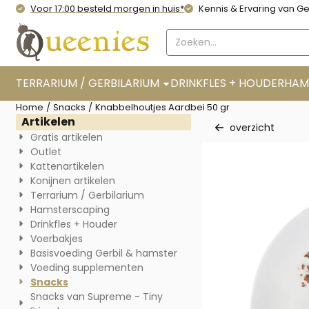
Cookievoorkeuren zijn momenteel gesloten.
Voor 17:00 besteld morgen in huis*
Kennis & Ervaring van Ge
Zoeken
TERRARIUM / GERBILARIUM
DRINKFLES + HOUDER
HAM
Home
/
Snacks
/
Knabbelhoutjes Aardbei 50 gr
Artikelen
overzicht
Gratis artikelen
Outlet
Kattenartikelen
Konijnen artikelen
Terrarium / Gerbilarium
Hamsterscaping
Drinkfles + Houder
Voerbakjes
Basisvoeding Gerbil & hamster
Voeding supplementen
Snacks
Snacks van Supreme - Tiny