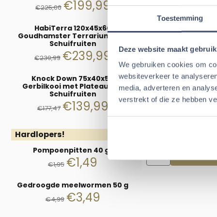
In wink
€
199,99
€
225,00
Toestemming
HabiTerra 120x45x60
Goudhamster Terrarium met
Schuifruiten
Alternatiev
Deze website maakt gebruik
€
239,99
€
239,99
We gebruiken cookies om cont
Tarwe aren 9
websiteverkeer te analyseren
Knock Down 75x40x50
Gerbilkooi met Plateaus en
media, adverteren en analys
Schuifruiten
verstrekt of die ze hebben v
€
139,99
Prijs
€4,9
€
177,47
Hardlopers!
Pompoenpitten 40 gr
Aantal kiezen voor 
In wink
€
1,49
€
1,95
Gedroogde meelwormen 50 g
€
3,49
€
4,99