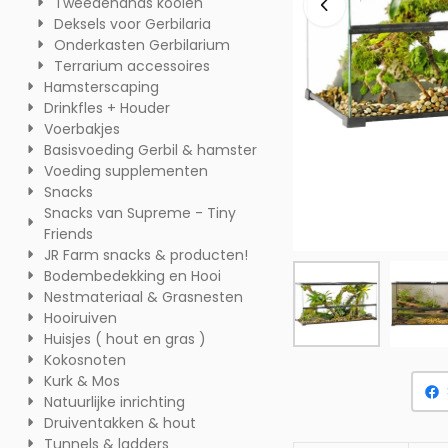
Tweedehands kooien
Deksels voor Gerbilaria
Onderkasten Gerbilarium
Terrarium accessoires
Hamsterscaping
Drinkfles + Houder
Voerbakjes
Basisvoeding Gerbil & hamster
Voeding supplementen
Snacks
Snacks van Supreme - Tiny
Friends
JR Farm snacks & producten!
Bodembedekking en Hooi
Nestmateriaal & Grasnesten
Hooiruiven
Huisjes ( hout en gras )
Kokosnoten
Kurk & Mos
Natuurlijke inrichting
Druiventakken & hout
Tunnels & ladders