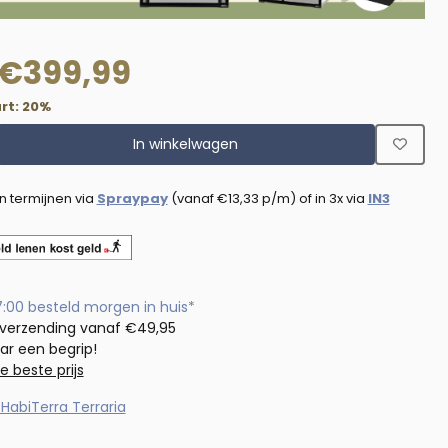
€
399,99
rt:
20
%
In winkelwagen
in termijnen via
Spraypay
(vanaf
€
13,33
p/m) of in 3x via
IN3
7:00 besteld morgen in huis*
 verzending vanaf €49,95
aar een begrip!
de beste prijs
HabiTerra Terraria