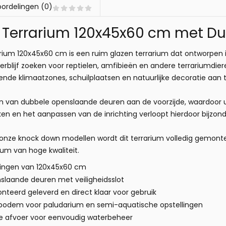
ordelingen (0)
a Terrarium 120x45x60 cm met D
rium 120x45x60 cm is een ruim glazen terrarium dat ontworpen is
 verblijf zoeken voor reptielen, amfibieën en andere terrariumdie
ende klimaatzones, schuilplaatsen en natuurlijke decoratie aan 
en van dubbele openslaande deuren aan de voorzijde, waardoor u
n en het aanpassen van de inrichting verloopt hierdoor bijzon
t onze knock down modellen wordt dit terrarium volledig gemont
ium van hoge kwaliteit.
ingen van 120x45x60 cm
slaande deuren met veiligheidsslot
nteerd geleverd en direct klaar voor gebruik
bodem voor paludarium en semi-aquatische opstellingen
e afvoer voor eenvoudig waterbeheer