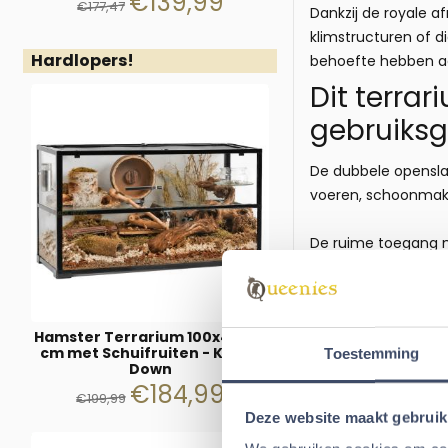
€
139,99
€
177,47
Dankzij de royale a
klimstructuren of 
Hardlopers!
behoefte hebben aa
Dit terra
gebruiks
De dubbele openslaa
voeren, schoonmake
De ruime toegang ma
Het geïntegreerde v
Terrarium
Hamster Terrarium 100x40x50
De bodem van dit Ha
cm met Schuifruiten - Knock
Toestemming
watergedeelte creë
Down
€
184,99
water.
€
199,99
Deze website maakt gebruik
Met behulp van de 