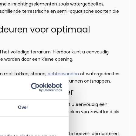
ionele inrichtingselementen zoals watergedeeltes,
verschillende terrestrische en semi-aquatische soorten die
 deuren voor optimaal
 het volledige terrarium. Hierdoor kunt u eenvoudig
e worden door een kleine opening.
gen met takken, stenen,
achterwanden
of watergedeeltes.
ven en helpt voorkomen dat dieren kunnen ontsnappen.
ntegreerde afvoer
eïntegreerde afvoer. Hierdoor kunt u eenvoudig een
Over
 en andere soorten die gebruikmaken van zowel land als
en zonder het volledige terrarium te hoeven demonteren.