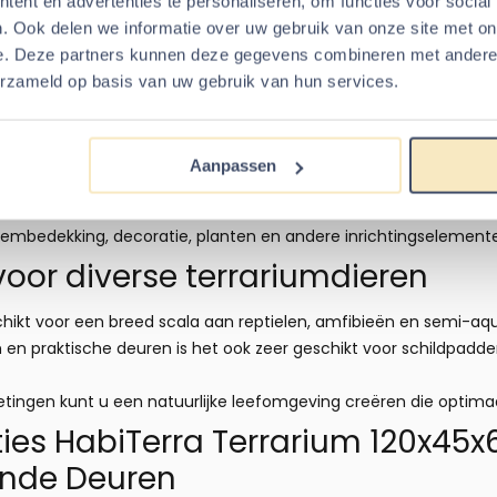
ent en advertenties te personaliseren, om functies voor social
rsen van water en het uitvoeren van onderhoud aanzienlijk eenv
. Ook delen we informatie over uw gebruik van onze site met on
e. Deze partners kunnen deze gegevens combineren met andere i
gemonteerd terrarium wordt gele
erzameld op basis van uw gebruik van hun services.
ledig gemonteerd geleverd en hoeft dus niet zelf opgebouwd te 
nrichten van de leefomgeving.
Aanpassen
iedt dit extra gemak, vooral wanneer u liever geen terrarium zel
mbedekking, decoratie, planten en andere inrichtingselement
voor diverse terrariumdieren
schikt voor een breed scala aan reptielen, amfibieën en semi-aq
n praktische deuren is het ook zeer geschikt voor schildpadden
ingen kunt u een natuurlijke leefomgeving creëren die optimaal
ties HabiTerra Terrarium 120x4
nde Deuren