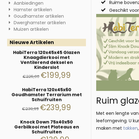
Ruime bovenzi
Aanbiedingen
Hamster artikelen
Geschikt voor
Goudhamster artikelen
Dwerghamster artikelen
Muizen artikelen
Nieuwe Artikelen
HabiTerra 120x45x45 Glazen
Knaagdierkooi met
Ventilerend deksel en
Kinderslot
€
199,99
€
225,00
HabiTerra 120x45x60
Goudhamster Terrarium met
Ruim glaz
Schuifruiten
€
239,99
€
239,99
Met een lengte van 
leefomgeving. U ku
Knock Down 75x40x50
Gerbilkooi met Plateaus en
maken met
takken
Schuifruiten