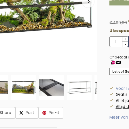
€
499,99
U bespaa
Aantal
+
-
Of betaal 
.
Voor 1
Gratis
Al 14 j
Altijd 
Share
Post
Pin-it
Meer van 