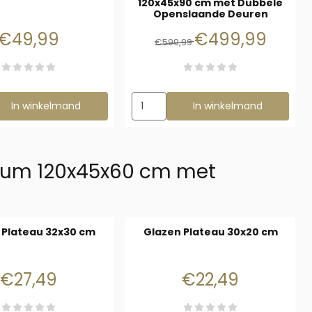
120x45x90 cm met Dubbele
Openslaande Deuren
Prijs: 49,99
Van 599,99 voor 499
€49,99
€499,99
€599,99
zen voor Glazen Plateau 120x20 cm
Aantal kiezen voor HabiTerra Terra
In winkelmand
In winkelmand
rium 120x45x60 cm met
 Plateau 32x30 cm
Glazen Plateau 30x20 cm
Prijs: 27,49
Prijs: 22,49
€27,49
€22,49