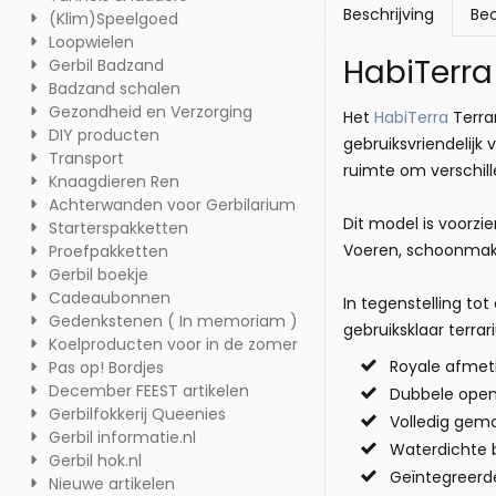
Beschrijving
Beo
(Klim)Speelgoed
Loopwielen
HabiTerr
Gerbil Badzand
Badzand schalen
Gezondheid en Verzorging
Het
HabiTerra
Terra
DIY producten
gebruiksvriendelijk
Transport
ruimte om verschill
Knaagdieren Ren
Achterwanden voor Gerbilarium
Dit model is voorzi
Starterspakketten
Voeren, schoonmake
Proefpakketten
Gerbil boekje
Cadeaubonnen
In tegenstelling to
Gedenkstenen ( In memoriam )
gebruiksklaar terrar
Koelproducten voor in de zomer
Royale afmet
Pas op! Bordjes
December FEEST artikelen
Dubbele open
Gerbilfokkerij Queenies
Volledig gemo
Gerbil informatie.nl
Waterdichte 
Gerbil hok.nl
Geïntegreerd
Nieuwe artikelen