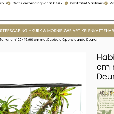
rbils
Gratis verzending vanaf €49,95
Kwalitatief Maatwerk
Vo
STERSCAPING
KURK & MOS
NIEUWE ARTIKELEN
KATTENAR
 Terrarium 120x45x60 cm met Dubbele Openslaande Deuren
Habi
cm 
Deu