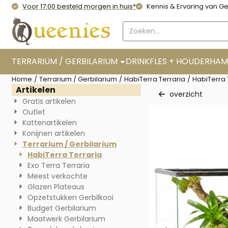
Cookievoorkeuren zijn momenteel gesloten.
Voor 17:00 besteld morgen in huis*
Kennis & Ervaring van Ge
Zoeken
TERRARIUM / GERBILARIUM
DRINKFLES + HOUDER
HAM
Home
/
Terrarium / Gerbilarium
/
HabiTerra Terraria
/
HabiTerra
Artikelen
overzicht
Gratis artikelen
Outlet
Kattenartikelen
Konijnen artikelen
Terrarium / Gerbilarium
HabiTerra Terraria
Exo Terra Terraria
Meest verkochte
Glazen Plateaus
Opzetstukken Gerbilkooi
Budget Gerbilarium
Maatwerk Gerbilarium