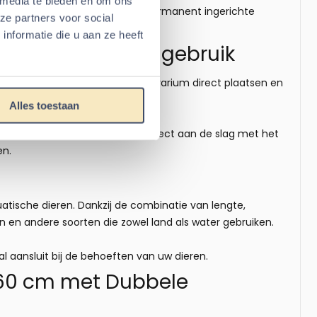
 media te bieden en om ons
oudiger, vooral bij grotere of permanent ingerichte
ze partners voor social
nformatie die u aan ze heeft
verd voor direct gebruik
worden. Hierdoor kunt u het terrarium direct plaatsen en
Alles toestaan
f monteert. Na levering kunt u direct aan de slag met het
en.
uatische dieren. Dankzij de combinatie van lengte,
 en andere soorten die zowel land als water gebruiken.
 aansluit bij de behoeften van uw dieren.
5x60 cm met Dubbele