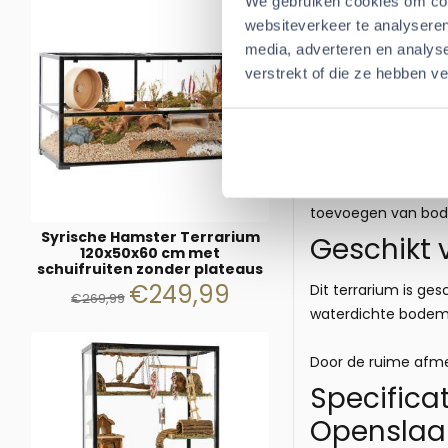
We gebruiken cookies om cont
Dit maakt het verve
websiteverkeer te analyseren
terraria.
media, adverteren en analys
Volledig 
verstrekt of die ze hebben v
Dit model wordt vol
beginnen met het i
Voor veel klanten b
toevoegen van bode
Syrische Hamster Terrarium
Geschikt 
120x50x60 cm met
schuifruiten zonder plateaus
€
249,99
Dit terrarium is ge
€
269,99
waterdichte bodem e
Door de ruime afmet
Specifica
Openslaa