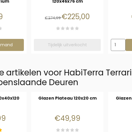
rium
120x46x76 cm
: 24,99
Van 274,99 voor 225,00
9
€225,00
€274,99
niversele wielen voor Knock Down Terrarium
Aantal kie
elmand
Tijdelijk uitverkocht
e artikelen voor
HabiTerra Terra
penslaande Deuren
20x40x120
Glazen Plateau 120x20 cm
Glazen
: 499,99
Prijs: 49,99
99
€49,99