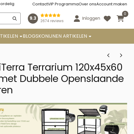
ordelig
Contact
VIP Programma
Over ons
Account maken
0
9.3
Inloggen
2674 reviews
TIKELEN
BLOGS
KONIJNEN ARTIKELEN
Terra Terrarium 120x45x60
met Dubbele Openslaande
ren