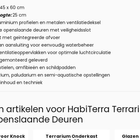
 45 x 60 cm
ogte:
25 cm
uminium profielen en metalen ventilatiedeksel
 openslaande deuren met veiligheidsslot
 met geïntegreerde afvoer
an aansluiting voor eenvoudig waterbeheer
ntilatieoppervlakken voor optimale luchtcirculatie
 gemonteerd geleverd
tielen, amfibieën en schildpadden
rium, paludarium en semi-aquatische opstellingen
 inhoud en techniek
 artikelen voor
HabiTerra Terra
penslaande Deuren
voor Knock
Terrarium Onderkast
Glazen