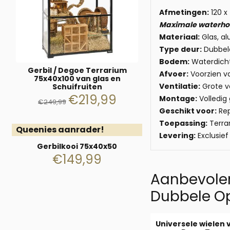
Afmetingen:
120 x
Maximale waterho
Materiaal:
Glas, al
Type deur:
Dubbele
Bodem:
Waterdicht
Gerbil / Degoe Terrarium
Afvoer:
Voorzien v
75x40x100 van glas en
Ventilatie:
Grote ve
Schuifruiten
€
219,99
Montage:
Volledig
€
249,99
Geschikt voor:
Rep
Toepassing:
Terra
Queenies aanrader!
Levering:
Exclusief
Gerbilkooi 75x40x50
€
149,99
Aanbevolen
Dubbele O
Universele wielen 