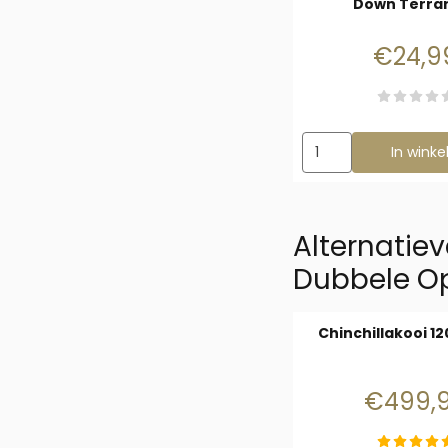
Down Terra
Prijs
€24,9
Aantal kiezen voor U
In wink
Alternatiev
Dubbele O
Chinchillakooi 1
Prijs
€499,