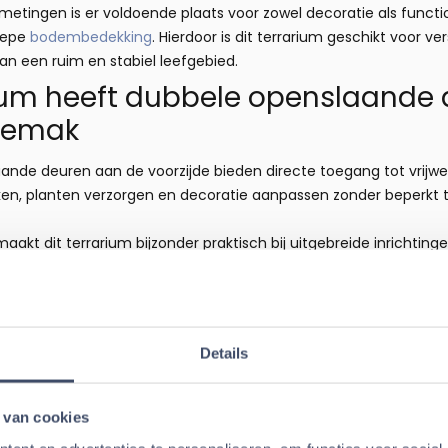
fmetingen is er voldoende plaats voor zowel decoratie als funct
diepe
bodembedekking
. Hierdoor is dit terrarium geschikt voor 
n een ruim en stabiel leefgebied.
rium heeft dubbele openslaande
gemak
nde deuren aan de voorzijde bieden directe toegang tot vrijwel
n, planten verzorgen en decoratie aanpassen zonder beperkt t
akt dit terrarium bijzonder praktisch bij uitgebreide inrichtin
eiligheidsslot zorgt ervoor dat de deuren stevig gesloten blij
 met waterdichte bodem en geï
biTerra terrarium is volledig waterdicht en voorzien van een g
Details
ren voor semi-aquatische dieren zoals schildpadden, amfibieën
 van cookies
praktische afvoer kunt u water snel en gecontroleerd verwijder