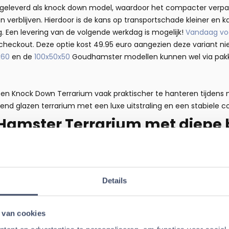
t geleverd als knock down model, waardoor het compacter verpak
verblijven. Hierdoor is de kans op transportschade kleiner en k
ng. Een levering van de volgende werkdag is mogelijk!
Vandaag voo
e checkout. Deze optie kost 49.95 euro aangezien deze variant ni
x60
en de
100x50x50
Goudhamster modellen kunnen wel via pakk
 een Knock Down Terrarium vaak praktischer te hanteren tijdens
end glazen terrarium met een luxe uitstraling en een stabiele co
 Hamster Terrarium
met diepe
jk graafgedrag
er brengt een groot deel van de nacht door met graven, verza
arium ontworpen met een hoge glazen onderzijde, zodat een diep
Details
jk uit het terrarium valt. Een dikke laag bodembedekking van 25 
 namelijk op een hoogte van 25 cm.
 van cookies
nels, gangen en nestkamers beter intact blijven en ontstaat een