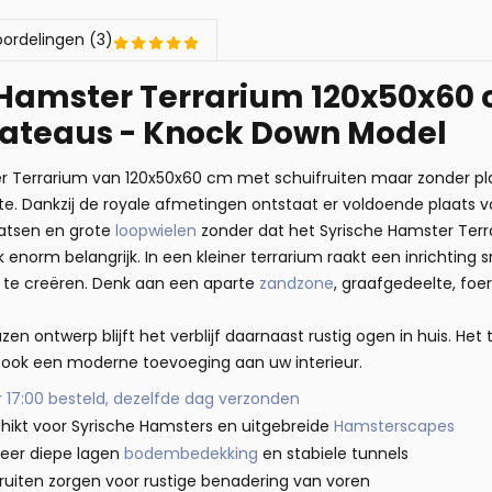
ordelingen (3)
 Hamster Terrarium 120x50x60 
lateaus - Knock Down Model
er Terrarium van 120x50x60 cm met schuifruiten maar zonder pl
te. Dankzij de royale afmetingen ontstaat er voldoende plaats 
atsen en grote
loopwielen
zonder dat het Syrische Hamster Terra
 enorm belangrijk. In een kleiner terrarium raakt een inrichting sn
s te creëren. Denk aan een aparte
zandzone
, graafgedeelte, foe
zen ontwerp blijft het verblijf daarnaast rustig ogen in huis. He
r ook een moderne toevoeging aan uw interieur.
 17:00 besteld, dezelfde dag verzonden
hikt voor Syrische Hamsters en uitgebreide
Hamsterscapes
zeer diepe lagen
bodembedekking
en stabiele tunnels
ruiten zorgen voor rustige benadering van voren