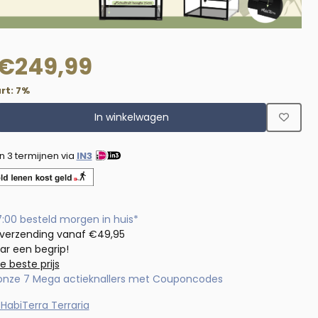
€
249,99
rt:
7
%
In winkelwagen
in 3 termijnen via
IN3
7:00 besteld morgen in huis*
 verzending vanaf €49,95
aar een begrip!
de beste prijs
 onze 7 Mega actieknallers met Couponcodes
HabiTerra Terraria