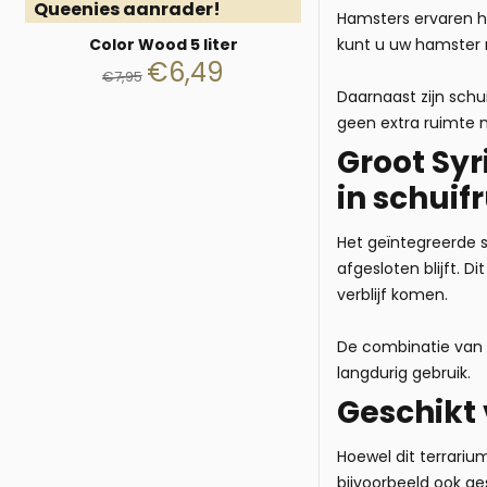
Queenies aanrader!
Hamsters ervaren he
Color Wood 5 liter
kunt u uw hamster 
€
6,49
€
7,95
Daarnaast zijn schu
geen extra ruimte n
Groot
Syr
in schuif
Het geïntegreerde s
afgesloten blijft. 
verblijf komen.
De combinatie van s
langdurig gebruik.
Geschikt
Hoewel dit terrariu
bijvoorbeeld ook g