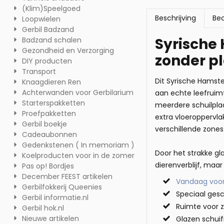
(Klim)Speelgoed
Beschrijving
Beo
Loopwielen
Gerbil Badzand
Syrische
Badzand schalen
Gezondheid en Verzorging
zonder p
DIY producten
Transport
Dit Syrische Hamst
Knaagdieren Ren
Achterwanden voor Gerbilarium
aan echte leefruim
Starterspakketten
meerdere schuilpla
Proefpakketten
extra vloeroppervlak
Gerbil boekje
verschillende zone
Cadeaubonnen
Gedenkstenen ( In memoriam )
Door het strakke gla
Koelproducten voor in de zomer
dierenverblijf, maa
Pas op! Bordjes
December FEEST artikelen
Vandaag voor
Gerbilfokkerij Queenies
Speciaal gesc
Gerbil informatie.nl
Ruimte voor 
Gerbil hok.nl
Nieuwe artikelen
Glazen schuif