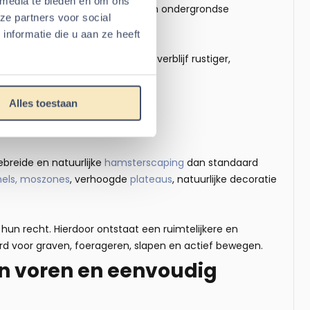
 media te bieden en om ons
nepvezel
of
katoenvezel
kunnen ondergrondse
ze partners voor social
nformatie die u aan ze heeft
errarium. Hierdoor kunt u het verblijf rustiger,
, slapen en actief bewegen.
uitgebreide
Alles toestaan
ebreide en natuurlijke
hamsterscaping
dan standaard
nels, moszones
, verhoogde
plateaus
, natuurlijke decoratie
hun recht. Hierdoor ontstaat een ruimtelijkere en
d voor graven, foerageren, slapen en actief bewegen.
an voren en eenvoudig