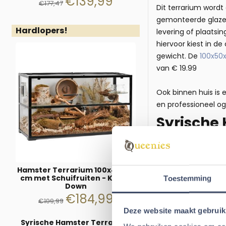
€
139,99
€
177,47
Dit terrarium word
gemonteerde glazen 
Hardlopers!
levering of plaatsi
hiervoor kiest in d
gewicht. De
100x50
van € 19.99
Ook binnen huis is
en professioneel og
Syrische
natuurli
Een Syrische hamst
Hamster Terrarium 100x40x50
Daarom is dit terr
cm met Schuifruiten - Knock
Toestemming
materiaal gemakkeli
Down
€
184,99
schuifruiten zitten
€
199,99
Deze website maakt gebruik
Hierdoor kunnen tun
Syrische Hamster Terrarium