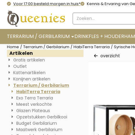
Cookievoorkeuren zijn momenteel gesloten.
Voor 17:00 besteld morgen in huis*
Kennis & Ervaring van Ge
Zoeken
TERRARIUM / GERBILARIUM
DRINKFLES + HOUDER
HAM
Home
/
Terrarium / Gerbilarium
/
HabiTerra Terraria
/
Syrische H
Artikelen
overzicht
Gratis artikelen
Outlet
Kattenartikelen
Konijnen artikelen
Terrarium / Gerbilarium
HabiTerra Terraria
Exo Terra Terraria
Meest verkochte
Glazen Plateaus
Opzetstukken Gerbilkooi
Budget Gerbilarium
Maatwerk Gerbilarium