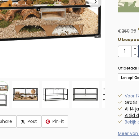
€
269,99
U bespaa
Aantal
+
-
Of betaal 
Voor 1
Gratis
Al 14 j
Altijd 
Share
Post
Pin-it
Bekijk
Meer van 