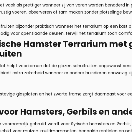
t vaak als prettiger wanneer zij van voren worden benaderd in p
rustig voeren, observeren of tam maken zonder plotselinge bew
ifruiten bijzonder praktisch wanneer het terrarium op een kast 
odig voor openslaande deuren, terwijl het terrarium toch comforta
ische Hamster Terrarium
met g
ruiten
lot helpt voorkomen dat de glazen schuifruiten ongewenst versc
Dit biedt extra zekerheid wanneer er andere huisdieren aanwezig z
tevige glasplaten en het zwarte frame zorgt daarnaast voor een 
 voor Hamsters, Gerbils en an
m voornamelijk gebruikt wordt voor Syrische hamsters en Gerbils,
eschikt voor muizen, multimammaten, bepaalde reptielen en natu