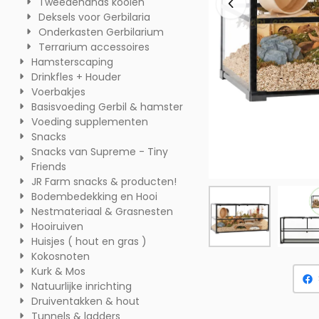
Tweedehands kooien
Deksels voor Gerbilaria
Onderkasten Gerbilarium
Terrarium accessoires
Hamsterscaping
Drinkfles + Houder
Voerbakjes
Basisvoeding Gerbil & hamster
Voeding supplementen
Snacks
Snacks van Supreme - Tiny
Friends
JR Farm snacks & producten!
Bodembedekking en Hooi
Nestmateriaal & Grasnesten
Hooiruiven
Huisjes ( hout en gras )
Kokosnoten
Kurk & Mos
Natuurlijke inrichting
Druiventakken & hout
Tunnels & ladders