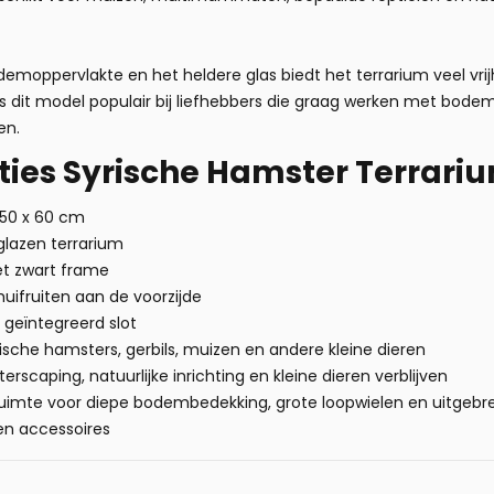
demoppervlakte en het heldere glas biedt het terrarium veel vrij
r is dit model populair bij liefhebbers die graag werken met bod
en.
aties Syrische Hamster Terrar
 50 x 60 cm
lazen terrarium
t zwart frame
uifruiten aan de voorzijde
 geïntegreerd slot
ische hamsters, gerbils, muizen en andere kleine dieren
erscaping, natuurlijke inrichting en kleine dieren verblijven
uimte voor diepe bodembedekking, grote loopwielen en uitgebrei
 en accessoires