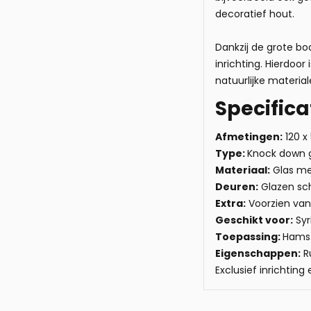
decoratief hout.
Dankzij de grote bo
inrichting. Hierdoo
natuurlijke material
Specific
Afmetingen:
120 x
Type:
Knock down g
Materiaal:
Glas me
Deuren:
Glazen sch
Extra:
Voorzien van
Geschikt voor:
Syr
Toepassing:
Hamst
Eigenschappen:
R
Exclusief inrichting