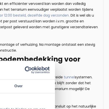
t en efficiënter vervoerd kan worden dan volledig
an het terrarium eenvoudiger verplaatst worden tijdens
r 12:00 besteld, dezelfde dag verzonden.
Dit is wel als u
et per post verstuurd kan worden i.v.m. grootte en
etpost geleverd worden met gunstigere verzendtarieven
 montage of verhuizing. Na montage ontstaat een stevig
nstructie.
 bodembedekking voor
melen en het bouwen van uitgebreide
tunnel
systemen.
e laag bodembedekking mogelijk blijft zonder dat het
Over
cm is bij dit
Syrische Hamster Terrarium mogelijk! De
 leefomgeving die veel beter aansluit op het natuurlijke