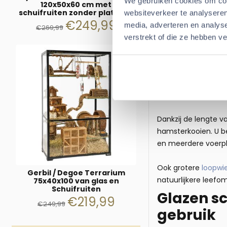
We gebruiken cookies om cont
120x50x60 cm met
gedrag van hamster
schuifruiten zonder plateaus
websiteverkeer te analyseren
structuren langduri
€
249,99
media, adverteren en analys
€
269,99
verstrekt of die ze hebben v
Dankzij de royale a
natuurlijker en gev
Groot
Syr
Hamster
Dankzij de lengte v
hamsterkooien. U b
en meerdere voerple
Ook grotere
loopwi
Gerbil / Degoe Terrarium
natuurlijkere leef
75x40x100 van glas en
Schuifruiten
Glazen s
€
219,99
€
249,99
gebruik