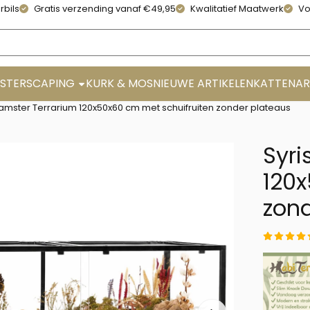
rbils
Gratis verzending vanaf €49,95
Kwalitatief Maatwerk
Vo
STERSCAPING
KURK & MOS
NIEUWE ARTIKELEN
KATTENAR
amster Terrarium 120x50x60 cm met schuifruiten zonder plateaus
Syri
120x
zond