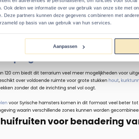
ent en advertenties te personaliseren, om functies voor social
s. Vooral in combinatie met stevige bodembedekking zoals
hen
. Ook delen we informatie over uw gebruik van onze site met on
g behouden blijven.
e. Deze partners kunnen deze gegevens combineren met andere i
erzameld op basis van uw gebruik van hun services.
fmetingen ontstaat bovendien meer bewegingsvrijheid binnen het t
arieerder inrichten met meerdere zones voor graven, foerageren
ische Hamster Terrarium
voor 
Aanpassen
scaping
an 120 cm biedt dit terrarium veel meer mogelijkheden voor uitg
eschikt over voldoende ruimte voor grote stukken
hout
,
kurktun
kken zonder dat de inrichting snel vol oogt.
elen
voor Syrische hamsters komen in dit formaat veel beter tot 
omgeving waarin verschillende zones kunnen worden gecombineer
chuifruiten voor benadering v