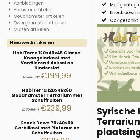
Aanbiedingen
Met geïntegre
Hamster artikelen
Knock down m
Goudhamster artikelen
Ook geschikt 
Dwerghamster artikelen
Muizen artikelen
Nieuwe Artikelen
HabiTerra 120x45x45 Glazen
Knaagdierkooi met
Ventilerend deksel en
Kinderslot
€
199,99
€
225,00
HabiTerra 120x45x60
Goudhamster Terrarium met
Schuifruiten
€
239,99
Syrische
€
239,99
Terrarium
Knock Down 75x40x50
Gerbilkooi met Plateaus en
plaatsin
Schuifruiten