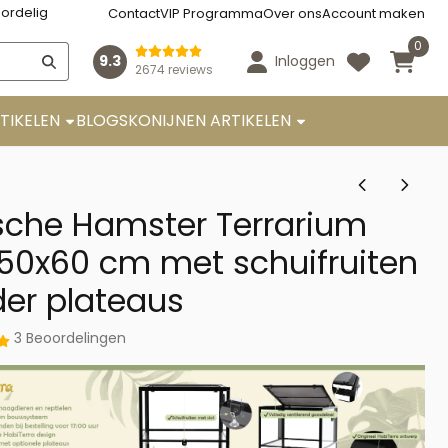
ordelig
Contact
VIP Programma
Over ons
Account maken
0
9.3
Inloggen
2674 reviews
TIKELEN
BLOGS
KONIJNEN ARTIKELEN
sche Hamster Terrarium
50x60 cm met schuifruiten
er plateaus
3 Beoordelingen