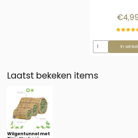
Prijs
€4,9
Aantal kiezen voor V
In wink
Laatst bekeken items
Wilgentunnel met