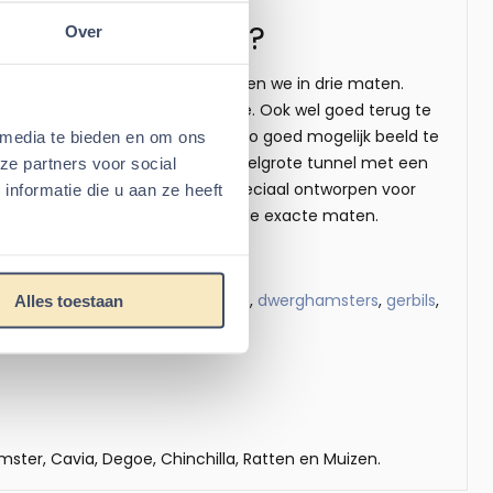
agdier of Konijn?
Over
gentunnels gevuld met hooi hebben we in drie maten.
 significant onderscheid in grootte. Ook wel goed terug te
lf in onze eigen studio om u een zo goed mogelijk beeld te
 media te bieden en om ons
sters en Dwerghamsters. Een middelgrote tunnel met een
ze partners voor social
t een doorsnede van 20 cm is speciaal ontworpen voor
nformatie die u aan ze heeft
onderzijde van deze pagina voor de exacte maten.
iepagina’s over hooi voor
cavia’s
,
dwerghamsters
,
gerbils
,
Alles toestaan
ster, Cavia, Degoe, Chinchilla, Ratten en Muizen.