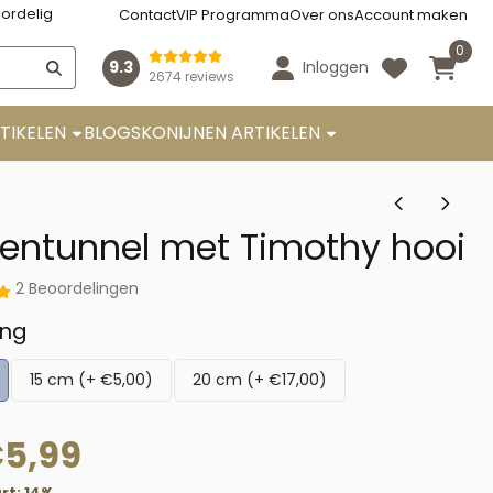
ordelig
Contact
VIP Programma
Over ons
Account maken
0
9.3
Inloggen
2674 reviews
TIKELEN
BLOGS
KONIJNEN ARTIKELEN
entunnel met Timothy hooi
2 Beoordelingen
en keuze voor
ing
15 cm (+ €5,00)
20 cm (+ €17,00)
€
5,99
rt:
14
%