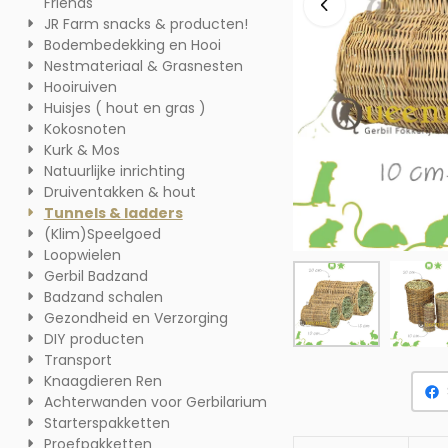
Friends
JR Farm snacks & producten!
Bodembedekking en Hooi
Nestmateriaal & Grasnesten
Hooiruiven
Huisjes ( hout en gras )
Kokosnoten
Kurk & Mos
Natuurlijke inrichting
Druiventakken & hout
Tunnels & ladders
(Klim)Speelgoed
Loopwielen
Gerbil Badzand
Badzand schalen
Gezondheid en Verzorging
DIY producten
Transport
Knaagdieren Ren
Achterwanden voor Gerbilarium
Starterspakketten
Proefpakketten