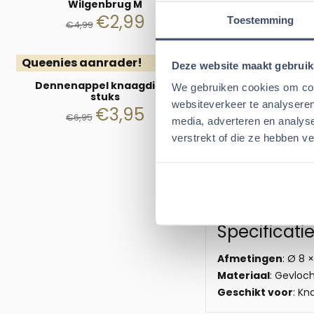
Wilgenbrug M
€
2,99
Welke afm
Toestemming
€
4,99
Hoe bepaal ik de ju
Queenies aanrader!
Deze website maakt gebruik
Hoewel de verschille
Dennenappel knaagdier 4
zien op onze produc
We gebruiken cookies om cont
stuks
geven van de werkel
websiteverkeer te analyseren
€
3,95
€
6,95
diameter van 15 cm
media, adverteren en analys
Konijnen, Chinchill
verstrekt of die ze hebben v
Welk hooi 
Wil je weten welk h
goudhamsters
, ko
Specificati
Afmetingen
: Ø 8
Materiaal
: Gevloc
Geschikt voor
: Kn