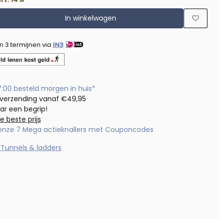
In winkelwagen
in 3 termijnen via
IN3
7:00 besteld morgen in huis*
 verzending vanaf €49,95
aar een begrip!
de beste prijs
 onze 7 Mega actieknallers met Couponcodes
Tunnels & ladders