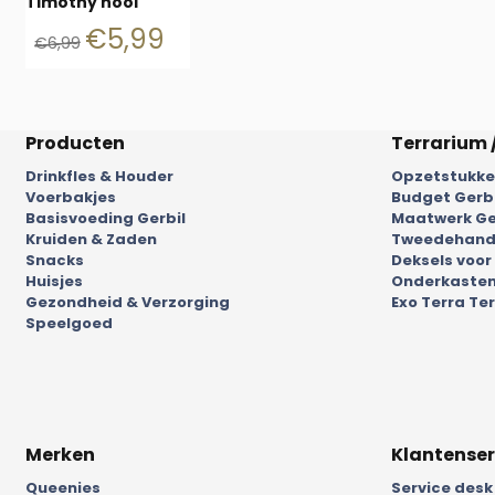
Timothy hooi
€
5,99
€
6,99
Producten
Terrarium 
Drinkfles & Houder
Opzetstukken
Voerbakjes
Budget Gerb
Basisvoeding Gerbil
Maatwerk Ge
Kruiden & Zaden
Tweedehands
Snacks
Deksels voor
Huisjes
Onderkasten
Gezondheid & Verzorging
Exo Terra Ter
Speelgoed
Merken
Klantenser
Queenies
Service desk