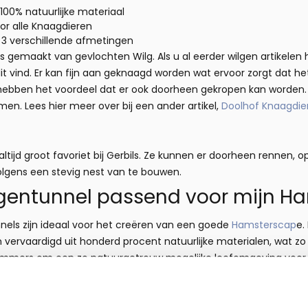
00% natuurlijke materiaal
oor alle Knaagdieren
n 3 verschillende afmetingen
s gemaakt van gevlochten Wilg. Als u al eerder wilgen artikelen
it vind. Er kan fijn aan geknaagd worden wat ervoor zorgt dat h
hebben het voordeel dat er ook doorheen gekropen kan worden. Iets
n. Lees hier meer over bij een ander artikel,
Doolhof Knaagdie
altijd groot favoriet bij Gerbils. Ze kunnen er doorheen rennen, o
lgens een stevig nest van te bouwen.
lgentunnel passend voor mijn 
nels zijn ideaal voor het creëren van een goede
Hamsterscap
e.
jn vervaardigd uit honderd procent natuurlijke materialen, wat zo
immers om een zo natuurgetrouw mogelijke leefomgeving voor uw 
f Wilgentunnels passen perfect binnen dat concept. Voor een cre
ijke elementen zoals knabbelhout, druiventakken of spiderwood 
corstukken zijn te vinden onder de categorie '
Druiventakken & h