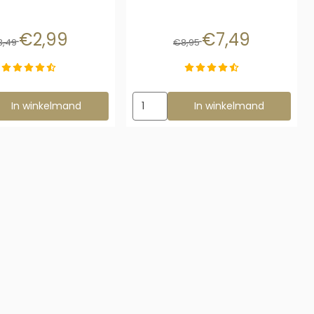
Van 3,49 voor 2,99
Van 8,95 voor 7,49
€2,99
€7,49
3,49
€8,95
ug
ezen voor Buigbare Trap 27 cm
Aantal kiezen voor Berkenrol 20 cm
In winkelmand
In winkelmand