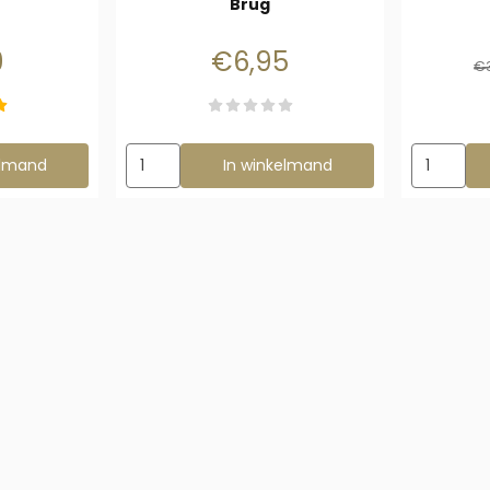
Brug
: 4,99
Prijs: 6,95
9
€6,95
€
ierkante Tunnel 24 cm
Aantal kiezen voor Buigzame Kralen Ladder / Br
Aantal ki
elmand
In winkelmand