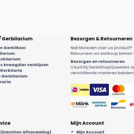
/ Gerbilarium
Bezorgen & Retourneren
 Gerbilkooi
Niet tevreden over uw product?
ilarium
Retourneer uw aankoop binnen 
rbilarium
Bezorgen en retourneren
 knaagdier verblijven
U kunt bij GerbilShopQueenies o
 Gerbilaria
verschillende manieren betalen
 Gerbilarium
raria
vice
Mijn Account
 (klachten afhandeling)
Mijn Account