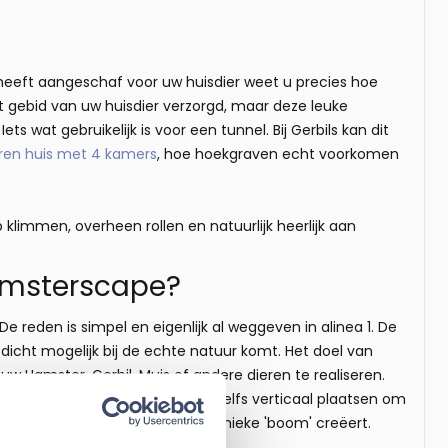
 heeft aangeschaf voor uw huisdier weet u precies hoe
et gebid van uw huisdier verzorgd, maar deze leuke
 wat gebruikelijk is voor een tunnel. Bij Gerbils kan dit
ren huis met 4 kamers
, hoe hoekgraven echt voorkomen
p klimmen, overheen rollen en natuurlijk heerlijk aan
Hamsterscape?
 De reden is simpel en eigenlijk al weggeven in alinea 1. De
 dicht mogelijk bij de echte natuur komt. Het doel van
Hamster, Gerbil, Muis of andere dieren te realiseren.
atieve twist kunt u de tunnel zelfs verticaal plaatsen om
toe te voegen, waarmee u een unieke 'boom' creëert.
out
'' of
Kurk en Mos