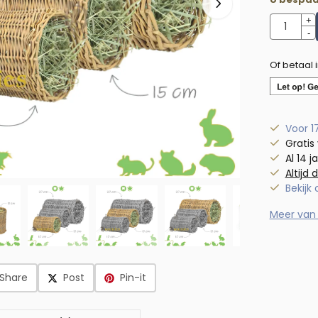
Aantal
+
-
Of betaal 
Voor 1
Gratis
Al 14 j
Altijd 
Bekijk
Meer van 
Share
Post
Pin-it