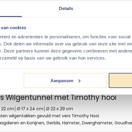
eting heb ik nodig voor mijn Kna
Details
iste maat wilgentunnel voor mijn huisdier? Ons assortiment Wil
 van cookies
n op afbeeldingen subtiel kunnen lijken, is er in de realiteit een
t foto’s als u deze allemaal bekijkt. Wij maken al onze foto’s ze
ent en advertenties te personaliseren, om functies voor social
ijkheid. De kleinste variant is optimaal voor Gerbils, Goudham
. Ook delen we informatie over uw gebruik van onze site met on
 past het beste bij Degoes en Ratten. En de ruimste tunnel, me
e. Deze partners kunnen deze gegevens combineren met andere i
a's en Cavia's. Raadpleeg de gedetailleerde afmetingen aan de 
erzameld op basis van uw gebruik van hun services.
past bij jouw dier?
ooi het beste past bij jouw dier? We hebben uitgebreide informat
Aanpassen
nijnen en muizen.
es Wilgentunnel met Timothy hooi
 × 22 cm│Ø 17 x 24 cm│Ø 22 x 29 cm
hten wilgentakken gevuld met vers Timothy Hooi
aagdieren en Konijnen, Gerbils, Hamster, Dwerghamster, Goudham