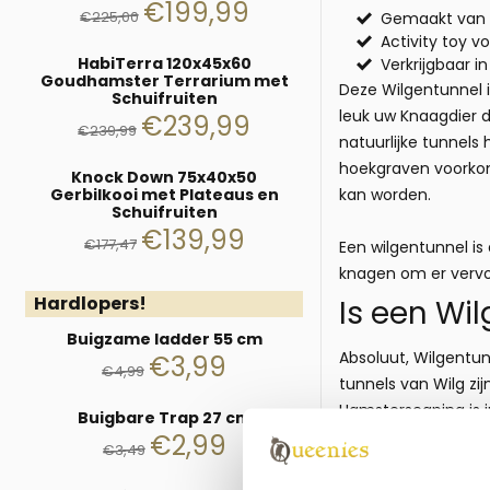
€
199,99
€
225,00
Gemaakt van 1
Activity toy v
HabiTerra 120x45x60
Verkrijgbaar i
Goudhamster Terrarium met
Deze Wilgentunnel i
Schuifruiten
leuk uw Knaagdier d
€
239,99
€
239,99
natuurlijke tunnels 
hoekgraven voorkome
Knock Down 75x40x50
Gerbilkooi met Plateaus en
kan worden.
Schuifruiten
€
139,99
€
177,47
Een wilgentunnel is 
knagen om er vervo
Hardlopers!
Is een Wi
Buigzame ladder 55 cm
Absoluut, Wilgentun
€
3,99
€
4,99
tunnels van Wilg zi
Hamsterscaping is 
Buigbare Trap 27 cm
Deze Wilgenrollen o
€
2,99
€
3,49
vervolgens natuurl
Deze natuurlijke de