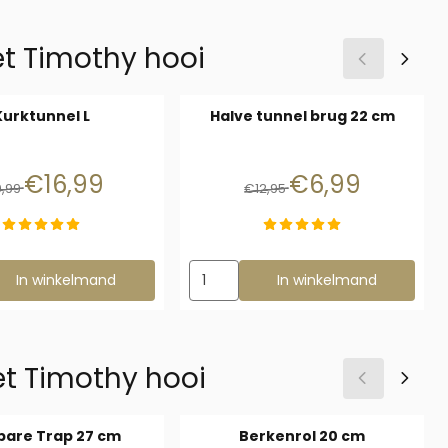
t Timothy hooi
Kurktunnel L
Halve tunnel brug 22 cm
Van 19,99 voor 16,99
Van 12,95 voor 6,99
€16,99
€6,99
9,99
€12,95
zen voor Kurktunnel L
Aantal kiezen voor Halve tunnel brug
In winkelmand
In winkelmand
t Timothy hooi
bare Trap 27 cm
Berkenrol 20 cm