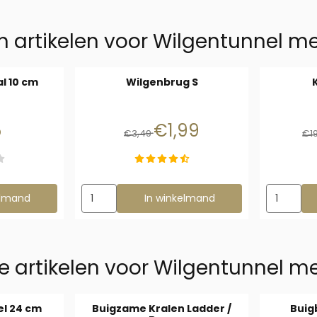
 artikelen voor
Wilgentunnel me
l 10 cm
Wilgenbrug S
: 7,95
Van 3,49 voor 1,99
5
€1,99
€3,49
€1
outen Speelbal 10 cm
Aantal kiezen voor Wilgenbrug S
Aantal kie
elmand
In winkelmand
e artikelen voor
Wilgentunnel me
el 24 cm
Buigzame Kralen Ladder /
Buig