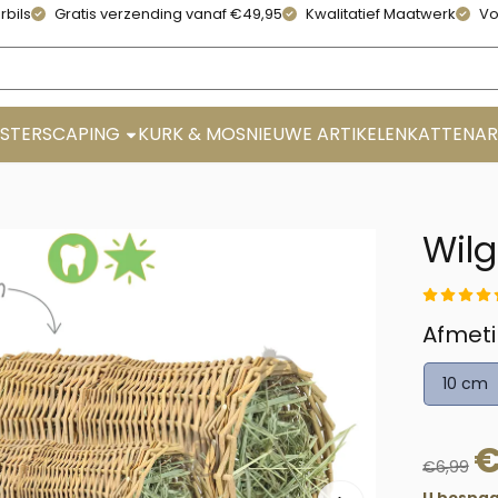
rbils
Gratis verzending vanaf €49,95
Kwalitatief Maatwerk
Vo
STERSCAPING
KURK & MOS
NIEUWE ARTIKELEN
KATTENAR
Wilg
Maak e
Afmet
10 cm
€
6,99
U bespaa