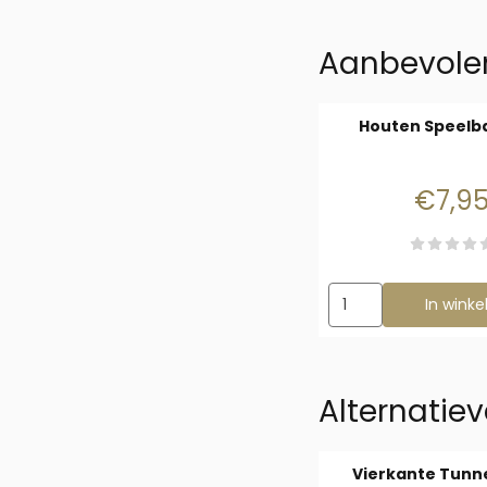
Aanbevolen
Houten Speelba
Prijs
€7,9
Aantal kiezen voor H
In wink
Alternatiev
Vierkante Tunn