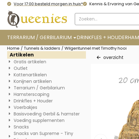
Cookievoorkeuren zijn momenteel gesloten.
Voor 17:00 besteld morgen in huis*
Kennis & Ervaring van Ge
Zoeken
TERRARIUM / GERBILARIUM
DRINKFLES + HOUDER
HAM
Home
/
Tunnels & ladders
/
Wilgentunnel met Timothy hooi
Artikelen
overzicht
Gratis artikelen
Outlet
Kattenartikelen
Konijnen artikelen
Terrarium / Gerbilarium
Hamsterscaping
Drinkfles + Houder
Voerbakjes
Basisvoeding Gerbil & hamster
Voeding supplementen
Snacks
Snacks van Supreme - Tiny