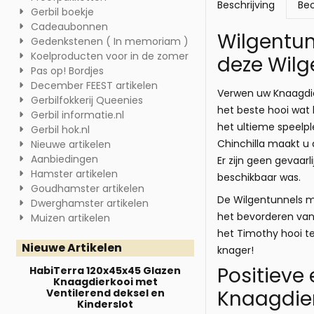
Beschrijving
Beo
Gerbil boekje
Cadeaubonnen
Wilgentun
Gedenkstenen ( In memoriam )
Koelproducten voor in de zomer
deze Wilg
Pas op! Bordjes
December FEEST artikelen
Verwen uw Knaagdie
Gerbilfokkerij Queenies
het beste hooi wat 
Gerbil informatie.nl
het ultieme speelpl
Gerbil hok.nl
Chinchilla maakt u 
Nieuwe artikelen
Aanbiedingen
Er zijn geen gevaar
Hamster artikelen
beschikbaar was.
Goudhamster artikelen
De Wilgentunnels me
Dwerghamster artikelen
het bevorderen van
Muizen artikelen
het Timothy hooi te
Nieuwe Artikelen
knager!
Positieve
HabiTerra 120x45x45 Glazen
Knaagdierkooi met
Knaagdier
Ventilerend deksel en
Kinderslot