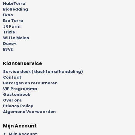
HabiTerra
BioBedding
Ekoo
Exo Terra
JR Farm
Trixie
Witte Molen
Duvo+
ESVE
Klantenservice
Service desk (klachten afhandeling)
Contact
Bezorgen en retourneren
VIP Programma
Gastenboek
Over ons
Privacy Policy
Algemene Voorwaarden
Mijn Account
Mijn Account