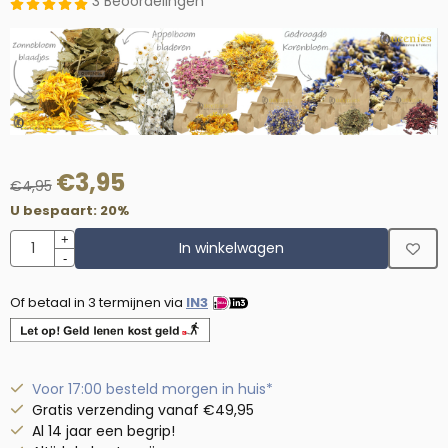
3 Beoordelingen
€
3,95
€
4,95
U bespaart:
20
%
Aantal
+
In winkelwagen
-
Of betaal in 3 termijnen via
IN3
Voor 17:00 besteld morgen in huis*
Gratis verzending vanaf €49,95
Al 14 jaar een begrip!