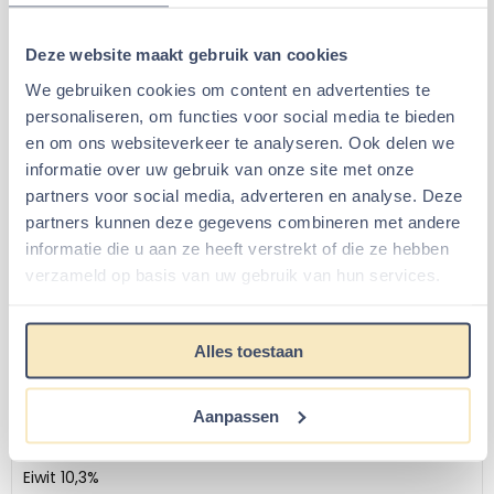
Let daarbij ook op de verschillende gezonde
eigenschappen van de kruiden, bloemen en bladeren.
Deze website maakt gebruik van cookies
Wissel bijvoorbeeld per seizoen of zelfs per week de
We gebruiken cookies om content en advertenties te
kruiden af om de weerstand te ondersteunen en de
personaliseren, om functies voor social media te bieden
eetlust te stimuleren.
en om ons websiteverkeer te analyseren. Ook delen we
Let op!
Geef niet te veel en bouw de hoeveelheid op. Dit
informatie over uw gebruik van onze site met onze
voorkomt dat de Gerbils er in 1x teveel van gaan eten
partners voor social media, adverteren en analyse. Deze
omdat ze het niet herkennen en de werking op hun
partners kunnen deze gegevens combineren met andere
lichaam nog niet goed kunnen inschatten.
informatie die u aan ze heeft verstrekt of die ze hebben
Let goed op de ontlasting van je dier.
verzameld op basis van uw gebruik van hun services.
Specificaties Gerbil bloemen mix
Inhoud 100 gram
Alles toestaan
Samenstelling:
Groene haver, Goudsbloemen en
Rozenbloemen.
Aanpassen
Dosering:
Dagelijks een klein handje
Analytische bestandsdelen
: Ruwe Vezel 89,7%, Ruw
Eiwit 10,3%