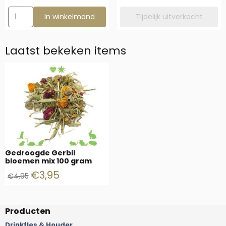
Aantal kiezen voor Esve Kruid Paardenbloem
In winkelmand
Tijdelijk uitverkocht
Laatst bekeken items
Gedroogde Gerbil
bloemen mix 100 gram
€
3,95
€
4,95
Producten
Drinkfles & Houder