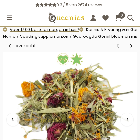
Cookievoorkeuren zijn momenteel gesloten.
9.3 / 5
van
2674
reviews
0
Voor 17:00 besteld morgen in huis*
Kennis & Ervaring van Gerb
Home
/
Voeding supplementen
/
Gedroogde Gerbil bloemen mix 
overzicht