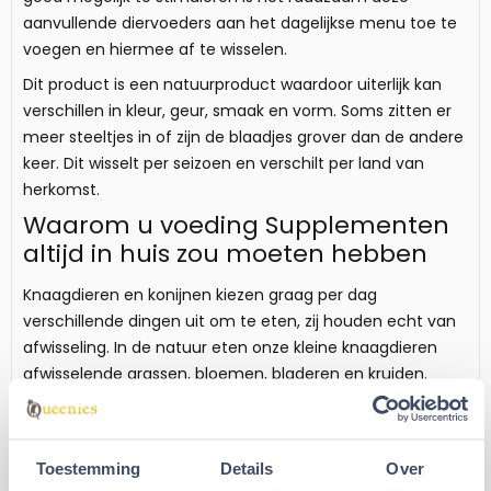
aanvullende diervoeders aan het dagelijkse menu toe te
voegen en hiermee af te wisselen.
Dit product is een natuurproduct waardoor uiterlijk kan
verschillen in kleur, geur, smaak en vorm. Soms zitten er
meer steeltjes in of zijn de blaadjes grover dan de andere
keer. Dit wisselt per seizoen en verschilt per land van
herkomst.
Waarom u voeding Supplementen
altijd in huis zou moeten hebben
Knaagdieren en konijnen kiezen graag per dag
verschillende dingen uit om te eten, zij houden echt van
afwisseling. In de natuur eten onze kleine knaagdieren
afwisselende grassen, bloemen, bladeren en kruiden.
Om het natuurlijke gedrag in gevangenschap zo goed
mogelijk te stimuleren is het raadzaam deze
enkelvoudige voeders aan het dieet toe te voegen en af
Toestemming
Details
Over
te wisselen.