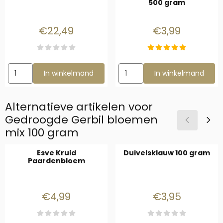
500 gram
Prijs: 22,49
Prijs: 3,99
€22,49
€3,99
Aantal kiezen voor Glazen Plateau 30x20 cm
Aantal kiezen voor Barn-I Kr
In winkelmand
In winkelmand
Alternatieve artikelen voor
Gedroogde Gerbil bloemen
mix 100 gram
Esve Kruid
Duivelsklauw 100 gram
Paardenbloem
Prijs: 4,99
Prijs: 3,95
€4,99
€3,95