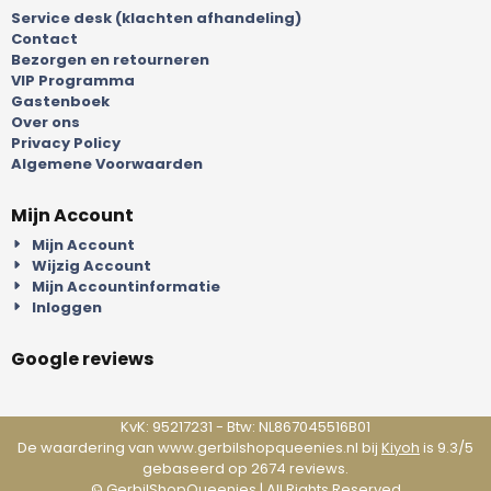
Service desk (klachten afhandeling)
Contact
Bezorgen en retourneren
VIP Programma
Gastenboek
Over ons
Privacy Policy
Algemene Voorwaarden
Mijn Account
Mijn Account
Wijzig Account
Mijn Accountinformatie
Inloggen
Google reviews
KvK: 95217231 - Btw: NL867045516B01
De waardering van www.gerbilshopqueenies.nl bij
Kiyoh
is 9.3/5
gebaseerd op 2674 reviews.
©
GerbilShopQueenies
| All Rights Reserved