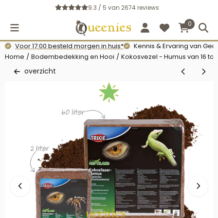
Cookievoorkeuren zijn momenteel gesloten.
9.3 / 5
van
2674
reviews
0
Voor 17:00 besteld morgen in huis*
Kennis & Ervaring van Gerb
Home
/
Bodembedekking en Hooi
/
Kokosvezel - Humus van 16 tot 4
overzicht