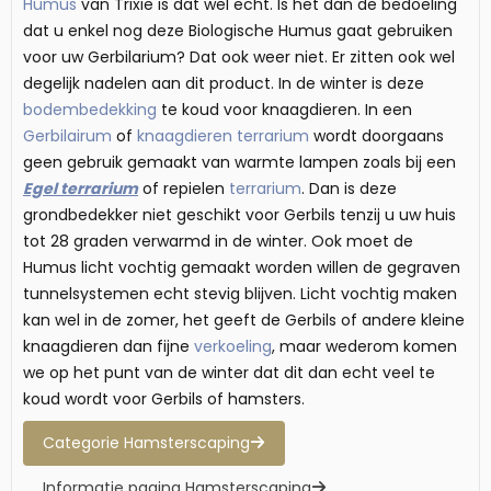
Humus
van Trixie is dat wel echt. Is het dan de bedoeling
dat u enkel nog deze Biologische Humus gaat gebruiken
voor uw Gerbilarium? Dat ook weer niet. Er zitten ook wel
degelijk nadelen aan dit product. In de winter is deze
bodembedekking
te koud voor knaagdieren. In een
Gerbilairum
of
knaagdieren terrarium
wordt doorgaans
geen gebruik gemaakt van warmte lampen zoals bij een
Egel terrarium
of repielen
terrarium
. Dan is deze
grondbedekker niet geschikt voor Gerbils tenzij u uw huis
tot 28 graden verwarmd in de winter. Ook moet de
Humus licht vochtig gemaakt worden willen de gegraven
tunnelsystemen echt stevig blijven. Licht vochtig maken
kan wel in de zomer, het geeft de Gerbils of andere kleine
knaagdieren dan fijne
verkoeling
, maar wederom komen
we op het punt van de winter dat dit dan echt veel te
koud wordt voor Gerbils of hamsters.
Categorie Hamsterscaping
Informatie pagina Hamsterscaping