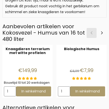
drogen! Dit kost tijd, maar is echt noodzakelijk.
Gebruik dit product nooit vochtig in het gerbilarium om
schimmel en zieke knaagdieren te voorkomen!
Aanbevolen artikelen voor
Kokosvezel - Humus van 16 tot
480 liter
Knaagdieren terrarium
Biologische Humus
met witte profielen
Prijs: 149,99
Van 8,99 voor 7
€149,99
€7,99
€8,99
Bouwtijd 10 tot 20 werkdagen
Aantal kiezen voor Knaagdieren terrarium met witte profielen
Aantal kiezen voor Biologisc
In winkelmand
In winkelmand
Alternatieve artikelen voor