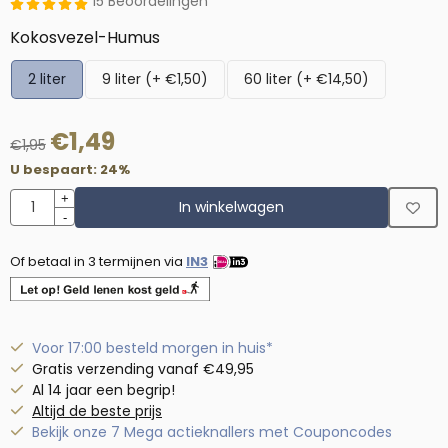
15 Beoordelingen
Maak een keuze voor
Kokosvezel-Humus
2 liter
9 liter (+ €1,50)
60 liter (+ €14,50)
€
1,49
€
1,95
U bespaart:
24
%
Aantal
+
In winkelwagen
-
Of betaal in 3 termijnen via
IN3
Voor 17:00 besteld morgen in huis*
Gratis verzending vanaf €49,95
Al 14 jaar een begrip!
Altijd de beste prijs
Bekijk onze 7 Mega actieknallers met Couponcodes