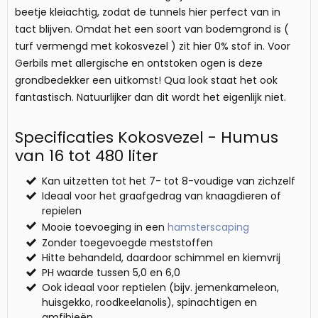
beetje kleiachtig, zodat de tunnels hier perfect van in
tact blijven. Omdat het een soort van bodemgrond is (
turf vermengd met kokosvezel ) zit hier 0% stof in. Voor
Gerbils met allergische en ontstoken ogen is deze
grondbedekker een uitkomst! Qua look staat het ook
fantastisch. Natuurlijker dan dit wordt het eigenlijk niet.
Specificaties Kokosvezel - Humus
van 16 tot 480 liter
Kan uitzetten tot het 7- tot 8-voudige van zichzelf
Ideaal voor het graafgedrag van knaagdieren of
repielen
Mooie toevoeging in een
hamsterscaping
Zonder toegevoegde meststoffen
Hitte behandeld, daardoor schimmel en kiemvrij
PH waarde tussen 5,0 en 6,0
Ook ideaal voor reptielen (bijv. jemenkameleon,
huisgekko, roodkeelanolis), spinachtigen en
amfibieën