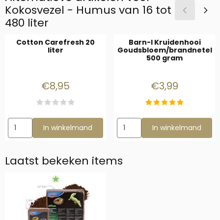
Kokosvezel - Humus van 16 tot
480 liter
Cotton Carefresh 20
Barn-I Kruidenhooi
liter
Goudsbloem/brandnetel
500 gram
Prijs: 8,95
Prijs: 3,99
€8,95
€3,99
Aantal kiezen voor Cotton Carefresh 20 liter
Aantal kiezen voor Barn-I Kr
In winkelmand
In winkelmand
Laatst bekeken items