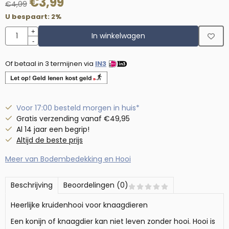
€
3,99
€
4,09
U bespaart:
2
%
Aantal
+
In winkelwagen
-
Of betaal in 3 termijnen via
IN3
Voor 17:00 besteld morgen in huis*
Gratis verzending vanaf €49,95
Al 14 jaar een begrip!
Altijd de beste prijs
Meer van Bodembedekking en Hooi
Beschrijving
Beoordelingen (0)
Heerlijke kruidenhooi voor knaagdieren
Een konijn of knaagdier kan niet leven zonder hooi. Hooi is