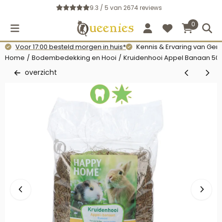
Cookievoorkeuren zijn momenteel gesloten.
9.3 / 5
van
2674
reviews
0
Voor 17:00 besteld morgen in huis*
Kennis & Ervaring van Gerb
Home
/
Bodembedekking en Hooi
/
Kruidenhooi Appel Banaan 50
overzicht