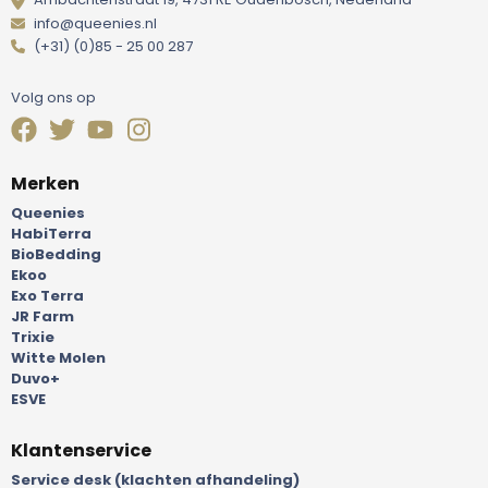
info@queenies.nl
(+31) (0)85 - 25 00 287
Volg ons op
Merken
Queenies
HabiTerra
BioBedding
Ekoo
Exo Terra
JR Farm
Trixie
Witte Molen
Duvo+
ESVE
Klantenservice
Service desk (klachten afhandeling)