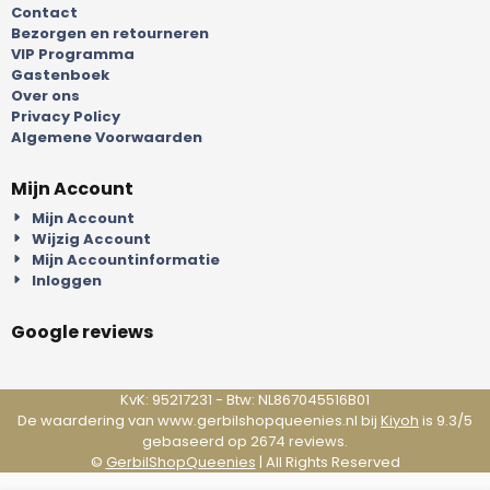
Contact
Bezorgen en retourneren
VIP Programma
Gastenboek
Over ons
Privacy Policy
Algemene Voorwaarden
Mijn Account
Mijn Account
Wijzig Account
Mijn Accountinformatie
Inloggen
Google reviews
KvK: 95217231 - Btw: NL867045516B01
De waardering van www.gerbilshopqueenies.nl bij
Kiyoh
is 9.3/5
gebaseerd op 2674 reviews.
©
GerbilShopQueenies
| All Rights Reserved