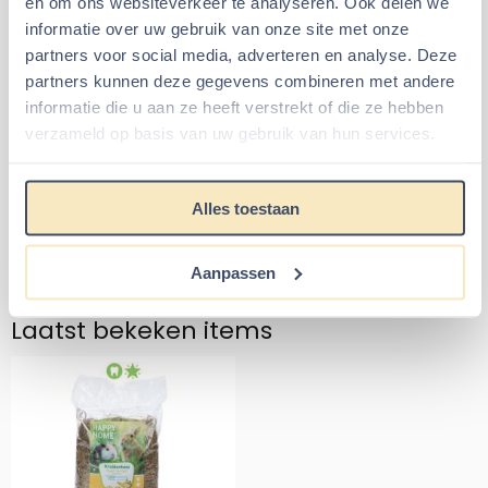
en om ons websiteverkeer te analyseren. Ook delen we
500 g
informatie over uw gebruik van onze site met onze
partners voor social media, adverteren en analyse. Deze
Card & Egg trays 30 - 300
Science Selective
partners kunnen deze gegevens combineren met andere
liter
Timothy Hay - 400 gr
informatie die u aan ze heeft verstrekt of die ze hebben
verzameld op basis van uw gebruik van hun services.
Prijs: 9,95
Van 12,00 voor 8
€9,95
€8,99
€12,00
Alles toestaan
Aantal kiezen voor Card &amp; Egg trays 30 - 300 liter
Aantal kiezen voor Science Se
In winkelmand
In winkelmand
Aanpassen
Laatst bekeken items