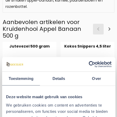
de smaken appel-banaan, kamille, paardenbloem en
rozenbottel.
Aanbevolen artikelen voor
Kruidenhooi Appel Banaan
500 g
Jutevezel 500 gram
Kokos Snippers 4,5 liter
Prijs: 7,99
Van 3,99 voor 2,
€7,99
€2,99
€3,99
Toestemming
Details
Over
Aantal kiezen voor Kokos Snippe
Tijdelijk uitverkocht
In winkelmand
Deze website maakt gebruik van cookies
We gebruiken cookies om content en advertenties te
Alternatieve artikelen voor
personaliseren, om functies voor social media te bieden
Kruidenhooi Appel Banaan