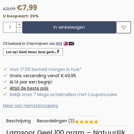
€
7,99
€
9,99
U bespaart:
20
%
Aantal
+
In winkelwagen
-
Of betaal in 3 termijnen via
IN3
Voor 17:00 besteld morgen in huis*
Gratis verzending vanaf €49,95
Al 14 jaar een begrip!
Altijd de beste prijs
Bekijk onze 7 Mega actieknallers met Couponcodes
Meer van Hamsterscaping
Beschrijving
Beoordelingen (3)
Lamsoor Geel 100 gram – Natuurlijk