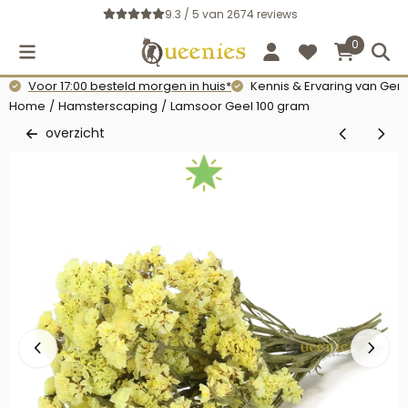
Cookievoorkeuren zijn momenteel gesloten.
9.3 / 5
van
2674
reviews
0
Voor 17:00 besteld morgen in huis*
Kennis & Ervaring van Gerb
Home
/
Hamsterscaping
/
Lamsoor Geel 100 gram
overzicht