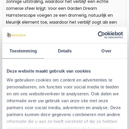
zonnige uitstraling, waardoor het verblijf een echte
zomerse sfeer krijgt. Voor een Garden Dream
Hamsterscape voegen ze een dromerig, natuurlijk en
kleurrijk element toe, waardoor het verblijf oogt als een
knusse, bloeiende tuin. Door Lamsoor Geel te combineren
met andere bloemen, mos en houten elementen, creëer
je een levendige en sfeervolle inrichting die perfect past
bij elk seizoen!
Toestemming
Details
Over
Specificaties Lamsoor Geel 100 gram
Inhoud:
100 gram
Deze website maakt gebruik van cookies
Geschikt voor:
Knaagdieren en Konijnen
We gebruiken cookies om content en advertenties te
Geschikt voor:
Hamsterscaping
|
Themascaping
personaliseren, om functies voor social media te bieden
en om ons websiteverkeer te analyseren. Ook delen we
Aanbevolen artikelen voor
informatie over uw gebruik van onze site met onze
Lamsoor Geel 100 gram
partners voor social media, adverteren en analyse. Deze
partners kunnen deze gegevens combineren met andere
Oogsthouder Groot
Lamsoor Ultraviolet 100
informatie die u aan ze heeft verstrekt of die ze hebben
gram
verzameld op basis van uw gebruik van hun services.