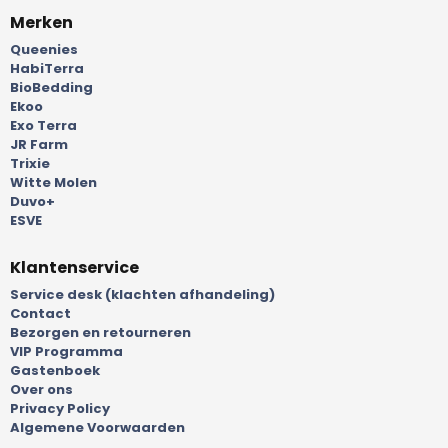
Merken
Queenies
HabiTerra
BioBedding
Ekoo
Exo Terra
JR Farm
Trixie
Witte Molen
Duvo+
ESVE
Klantenservice
Service desk (klachten afhandeling)
Contact
Bezorgen en retourneren
VIP Programma
Gastenboek
Over ons
Privacy Policy
Algemene Voorwaarden