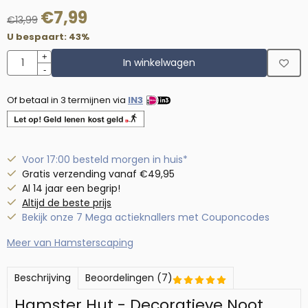
€
7,99
€
13,99
U bespaart:
43
%
Aantal
+
In winkelwagen
-
Of betaal in 3 termijnen via
IN3
Voor 17:00 besteld morgen in huis*
Gratis verzending vanaf €49,95
Al 14 jaar een begrip!
Altijd de beste prijs
Bekijk onze 7 Mega actieknallers met Couponcodes
Meer van Hamsterscaping
Beschrijving
Beoordelingen (7)
Hamster Hut - Decoratieve Noot