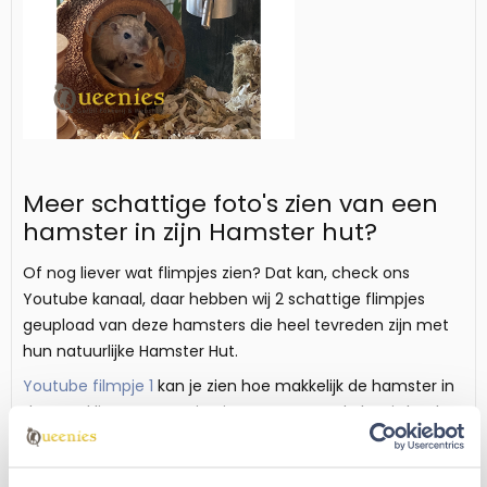
Meer schattige foto's zien van een
hamster in zijn Hamster hut?
Of nog liever wat flimpjes zien? Dat kan, check ons
Youtube kanaal, daar hebben wij 2 schattige flimpjes
geupload van deze hamsters die heel tevreden zijn met
hun natuurlijke Hamster Hut.
Youtube filmpje 1
kan je zien hoe makkelijk de hamster in
de noot klimt. De opening is erg groot en de hut is heel
stabiel, zonder dat de Hut gaat wiebelen is de hamster er
al ingekropen.