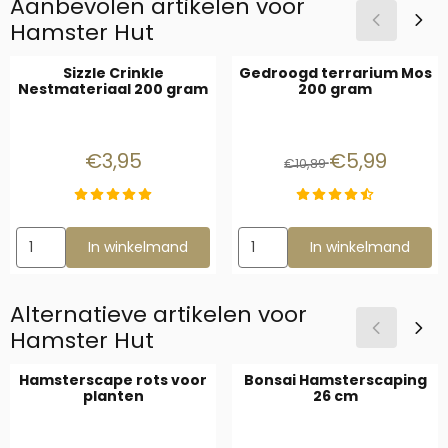
Aanbevolen artikelen voor
Hamster Hut
Sizzle Crinkle
Gedroogd terrarium Mos
Nestmateriaal 200 gram
200 gram
Prijs: 3,95
Van 10,89 voor 5
€3,95
€5,99
€10,89
Aantal kiezen voor Sizzle Crinkle Nestmateriaal 200 gram
Aantal kiezen voor Gedroogd 
In winkelmand
In winkelmand
Alternatieve artikelen voor
Hamster Hut
Hamsterscape rots voor
Bonsai Hamsterscaping
planten
26 cm