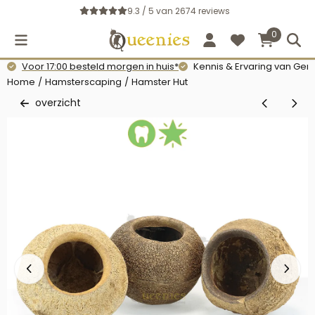
Cookievoorkeuren zijn momenteel gesloten.
9.3 / 5
van
2674
reviews
0
Voor 17:00 besteld morgen in huis*
Kennis & Ervaring van Gerb
Home
/
Hamsterscaping
/
Hamster Hut
overzicht