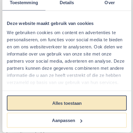
Toestemming
Details
Over
Youtube filmpje 2
neemt de Hamster even een pose. He's
sexy and he knows it..
Neem een kijkje in onze
Deze website maakt gebruik van cookies
hamsterscape categorie
We gebruiken cookies om content en advertenties te
Deze
hamsterscape categorie
staat vol met allerlei
personaliseren, om functies voor social media te bieden
artikelen die u mooi kunt gebruiken voor het maken van
en om ons websiteverkeer te analyseren. Ook delen we
een hamsterscape die anders is dan andere
informatie over uw gebruik van onze site met onze
hamsterscapes. Leuk om eens af te wisselen in qua
partners voor social media, adverteren en analyse. Deze
hamster speelgoed die u gebruikt in een hamsterscape.
partners kunnen deze gegevens combineren met andere
informatie die u aan ze heeft verstrekt of die ze hebben
De
Hamster hut
is misschien wel het echte pronkstuk van
verzameld op basis van uw gebruik van hun services.
allemaal.
Groot en super mooi. Door hem half in te graven in de
bodembedekking
is deze
Hamster hut
fantastisch in
Alles toestaan
iedere scape. Verderop zullen we alle producten 1 voor 1
behandelen.
Ook staan in deze categorie een aantal artikelen
Aanpassen
waarmee u zelf aan de slag gaat voor het maken van