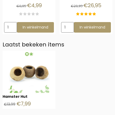
Van 9,95 voor 4,99
Van 29,95 voor 
€4,99
€26,95
€9,95
€29,95
Aantal kiezen voor Hamsterscape rots voor planten
Aantal kiezen voor Bonsai Ha
In winkelmand
In winkelmand
Laatst bekeken items
Hamster Hut
€
7,99
€
13,99