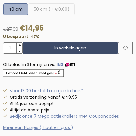
40 cm
50 cm (+ €8,00)
€
14,95
€
27,99
U bespaart:
47
%
Aantal
+
In winkelwagen
-
Of betaal in 3 termijnen via
IN3
Voor 17:00 besteld morgen in huis*
Gratis verzending vanaf €49,95
Al 14 jaar een begrip!
Altijd de beste prijs
Bekijk onze 7 Mega actieknallers met Couponcodes
Meer van Huisjes ( hout en gras )