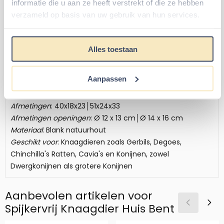
om een huisje te hebben met een afneembaar dak.
informatie die u aan ze heeft verstrekt of die ze hebben
Want ook dan kunt u even stiekem koekeloeren als u
verzameld op basis van uw gebruik van hun services.
huisdier ligt te slapen. Gewoon omdat het schattig is,
maar ook om te zien hoe een prachtig mooi nest
Knaagdieren kunnen maken voor zichzelf. Dat moet je
Alles toestaan
echt ooit gezien hebben in je leven.!
Specificaties Spijkervrij Knaagdier Huis
Aanpassen
Holm
Afmetingen
: 40x18x23│51x24x33
Afmetingen openingen
: Ø 12 x 13 cm│Ø 14 x 16 cm
Materiaal
: Blank natuurhout
Geschikt voor
: Knaagdieren zoals Gerbils, Degoes,
Chinchilla's Ratten, Cavia's en Konijnen, zowel
Dwergkonijnen als grotere Konijnen
Aanbevolen artikelen voor
Spijkervrij Knaagdier Huis Bent