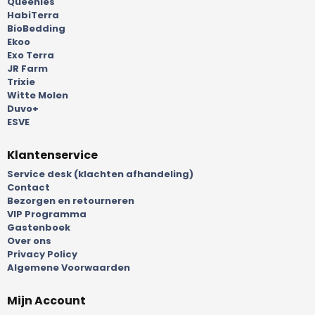
Queenies
HabiTerra
BioBedding
Ekoo
Exo Terra
JR Farm
Trixie
Witte Molen
Duvo+
ESVE
Klantenservice
Service desk (klachten afhandeling)
Contact
Bezorgen en retourneren
VIP Programma
Gastenboek
Over ons
Privacy Policy
Algemene Voorwaarden
Mijn Account