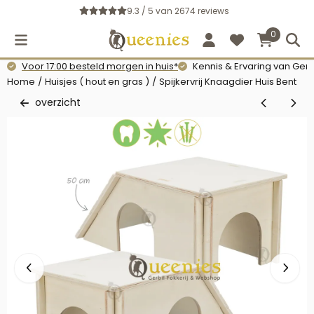
Cookievoorkeuren zijn momenteel gesloten.
9.3 / 5
van
2674
reviews
0
Voor 17:00 besteld morgen in huis*
Kennis & Ervaring van Gerb
Home
/
Huisjes ( hout en gras )
/
Spijkervrij Knaagdier Huis Bent
overzicht