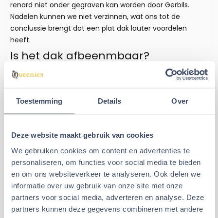
renard niet onder gegraven kan worden door Gerbils.
Nadelen kunnen we niet verzinnen, wat ons tot de
conclussie brengt dat een plat dak lauter voordelen
heeft.
Is het dak afbeenmbaar?
Ook huisje Bent heeft een afneembaar dak die er
gemakkelijk afgehaald kan worden. Dit kan ook niet
anders als het huisje volledig demontabel is natuurlijk. Het
Toestemming
Details
Over
groote voordeel van een afneembaar dak bij een
Knaagdierhuisje is dat u altijd even stiekem kunt spieken
of alles daar binnen nog goed gaat. In onze Gerbilfokkerij
Deze website maakt gebruik van cookies
doen we dit vaak bij onze fokkoppels om even snel te
We gebruiken cookies om content en advertenties te
controleren of de geboren pups nog in goede gezondheid
personaliseren, om functies voor social media te bieden
verkeren. Bij andere huisjes die geen afneembaar dak
en om ons websiteverkeer te analyseren. Ook delen we
hebben zal het hele huisje opgetild moeten worden. Dit
informatie over uw gebruik van onze site met onze
zorgt dan voor de nodige stress.
partners voor social media, adverteren en analyse. Deze
Wanneer u helemaal geen dieren fokt is het ook erg leuk
partners kunnen deze gegevens combineren met andere