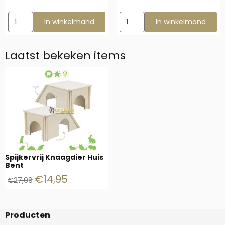
Aantal kiezen voor Gerbil huis met 2 etages
Aantal kiezen voor Berkengrot
In winkelmand
In winkelmand
Laatst bekeken items
Spijkervrij Knaagdier Huis
Bent
€
14,95
€
27,99
Producten