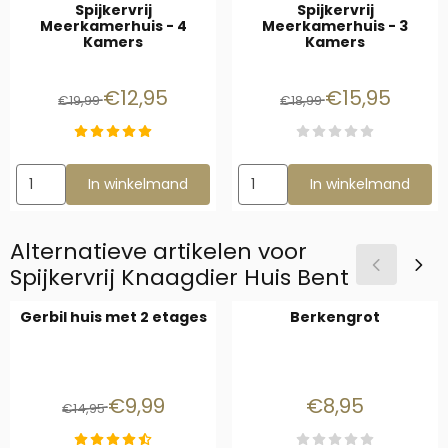
Spijkervrij
Spijkervrij
Meerkamerhuis - 4
Meerkamerhuis - 3
Kamers
Kamers
Van 19,99 voor 12,95
Van 18,99 voor 1
€12,95
€15,95
€19,99
€18,99
Aantal kiezen voor Spijkervrij Meerkamerhuis - 4 Kamers
Aantal kiezen voor Spijkervri
In winkelmand
In winkelmand
Alternatieve artikelen voor
Spijkervrij Knaagdier Huis Bent
Gerbil huis met 2 etages
Berkengrot
Van 14,95 voor 9,99
Prijs: 8,95
€9,99
€8,95
€14,95