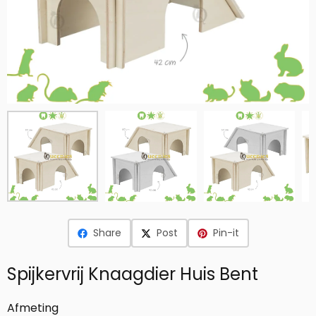
Share
Post
Pin-it
Spijkervrij Knaagdier Huis Bent
Maak een keuze voor
Afmeting