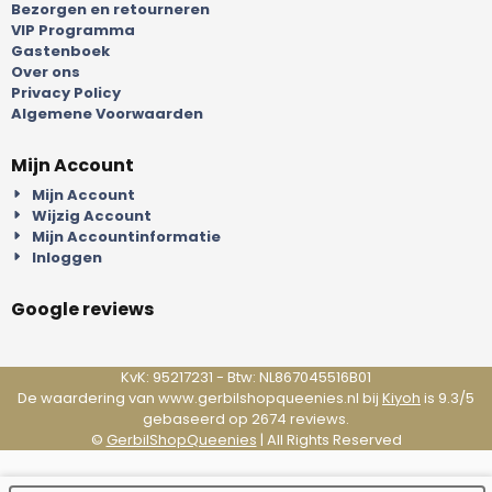
Bezorgen en retourneren
VIP Programma
Gastenboek
Over ons
Privacy Policy
Algemene Voorwaarden
Mijn Account
Mijn Account
Wijzig Account
Mijn Accountinformatie
Inloggen
Google reviews
KvK: 95217231 - Btw: NL867045516B01
De waardering van www.gerbilshopqueenies.nl bij
Kiyoh
is 9.3/5
gebaseerd op 2674 reviews.
©
GerbilShopQueenies
| All Rights Reserved