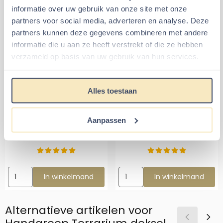
Bevestigingsmateriaal
: 2 kruiskop schroefjes
informatie over uw gebruik van onze site met onze
Geschikt voor
: Alle Knaagdieren Terraria van Queenies
partners voor social media, adverteren en analyse. Deze
met afneembaar deksel
partners kunnen deze gegevens combineren met andere
informatie die u aan ze heeft verstrekt of die ze hebben
Aanbevolen artikelen voor
verzameld op basis van uw gebruik van hun services.
Handgreep Terrarium deksel
Knaagdier Terrarium
Hamster Terrarium
Alles toestaan
75x40x50 met
100x40x50 cm met
Schuifruiten - Knock
Schuifruiten - Knock
Down Model
Down
Aanpassen
Van 149,99 voor 129,99
Van 199,99 voor 
€129,99
€184,99
€149,99
€199,99
Aantal kiezen voor Knaagdier Terrarium 75x40x50 met Schuif
Aantal kiezen voor Hamster T
In winkelmand
In winkelmand
Alternatieve artikelen voor