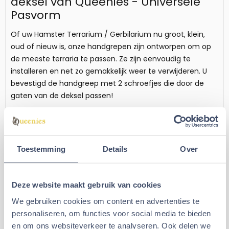
deksel van Queenies - Universele
Pasvorm
Of uw Hamster Terrarium / Gerbilarium nu groot, klein,
oud of nieuw is, onze handgrepen zijn ontworpen om op
de meeste terraria te passen. Ze zijn eenvoudig te
installeren en net zo gemakkelijk weer te verwijderen. U
bevestigd de handgreep met 2 schroefjes die door de
gaten van de deksel passen!
Kortom, een handgreep voor uw Knaagdierenterrarium is
meer dan zomaar een accessoire. Het is een investering
in veiligheid, gemak en schoonheid. Breng uw terrarium
ervaring naar een hoger niveau en bestel vandaag nog
Toestemming
Details
Over
uw handgreep bij Gerbil Shop Queenies
Specificaties Handgreep Terrarium
Deze website maakt gebruik van cookies
deksel
We gebruiken cookies om content en advertenties te
Afmeting
: Volgt nog
personaliseren, om functies voor social media te bieden
Materiaal
: Plastic handgreep
en om ons websiteverkeer te analyseren. Ook delen we