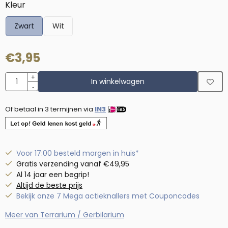
Maak een keuze voor
Kleur
Zwart
Wit
€
3,95
Aantal
+
In winkelwagen
-
Of betaal in 3 termijnen via
IN3
Voor 17:00 besteld morgen in huis*
Gratis verzending vanaf €49,95
Al 14 jaar een begrip!
Altijd de beste prijs
Bekijk onze 7 Mega actieknallers met Couponcodes
Meer van Terrarium / Gerbilarium