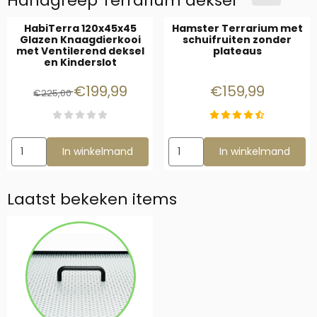
Handgreep Terrarium deksel
HabiTerra 120x45x45
Hamster Terrarium met
Glazen Knaagdierkooi
schuifruiten zonder
met Ventilerend deksel
plateaus
en Kinderslot
Van 225,00 voor 199,99
Prijs: 159,99
€199,99
€159,99
€225,00
Aantal kiezen voor HabiTerra 120x45x45 Glazen Knaagdierkooi 
Aantal kiezen voor Hamster T
In winkelmand
In winkelmand
Laatst bekeken items