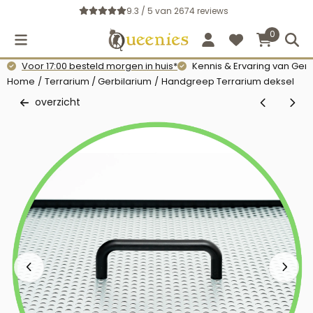
Cookievoorkeuren zijn momenteel gesloten.
9.3 / 5
van
2674
reviews
0
Voor 17:00 besteld morgen in huis*
Kennis & Ervaring van Gerb
Home
/
Terrarium / Gerbilarium
/
Handgreep Terrarium deksel
overzicht