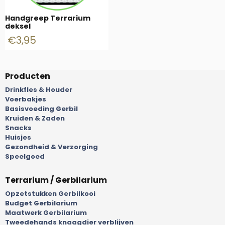
Handgreep Terrarium
deksel
€
3,95
Producten
Drinkfles & Houder
Voerbakjes
Basisvoeding Gerbil
Kruiden & Zaden
Snacks
Huisjes
Gezondheid & Verzorging
Speelgoed
Terrarium / Gerbilarium
Opzetstukken Gerbilkooi
Budget Gerbilarium
Maatwerk Gerbilarium
Tweedehands knaagdier verblijven