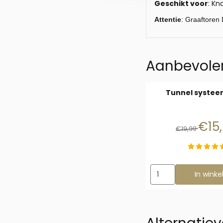
Geschikt voor
: Kn
Attentie
: Graaftoren
Aanbevolen
Tunnel systee
Van 
€15
€19,99
Aantal kiezen voor T
In wink