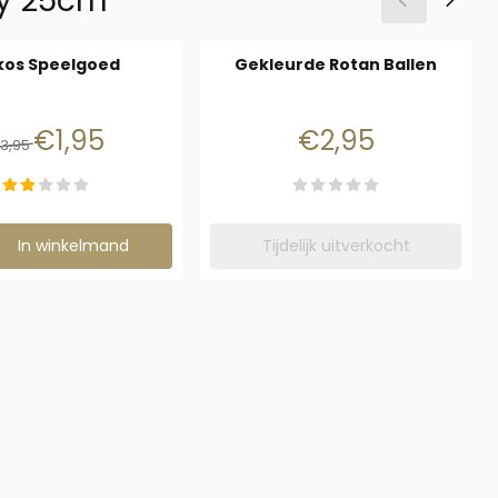
gy 25cm
kos Speelgoed
Gekleurde Rotan Ballen
Van 3,95 voor 1,95
Prijs: 2,95
€1,95
€2,95
3,95
on 45 cm
ezen voor Kokos Speelgoed
In winkelmand
Tijdelijk uitverkocht