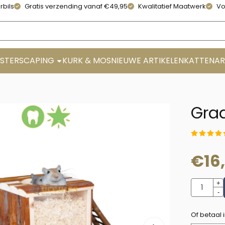
rbils
Gratis verzending vanaf €49,95
Kwalitatief Maatwerk
Vo
STERSCAPING
KURK & MOS
NIEUWE ARTIKELEN
KATTENAR
Gra
€
16
Aantal
+
-
Of betaal 