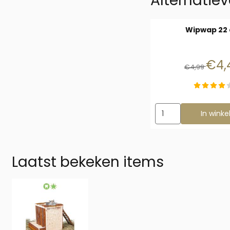
Alternatiev
Wipwap 22
Van 
€4,
€4,99
Aantal kiezen voor 
In wink
Laatst bekeken items