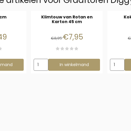
e artikelen voor
Graaftoren Dig
 cm
Klimtouw van Rotan en
Ko
Karton 45 cm
4,99 voor 4,49
Van 8,95 voor 7,95
49
€7,95
€8,95
€
Wipwap 22 cm
Aantal kiezen voor Klimtouw van Rotan en Kart
Aantal ki
elmand
In winkelmand