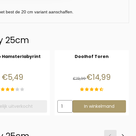
het best de 20 cm variant aanschaffen.
gy 25cm
 Hamsterlabyrint
Doolhof Toren
Prijs: 5,49
Van 19,99 voor 14,99
€5,49
€14,99
€19,99
Aantal kiezen voor Doolhof Toren
delijk uitverkocht
In winkelmand