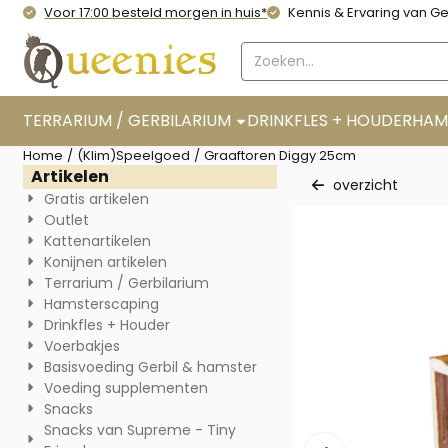
Cookievoorkeuren zijn momenteel gesloten.
Voor 17:00 besteld morgen in huis*
Kennis & Ervaring van Ge
Zoeken
TERRARIUM / GERBILARIUM
DRINKFLES + HOUDER
HAM
Home
/
(Klim)Speelgoed
/
Graaftoren Diggy 25cm
Artikelen
overzicht
Gratis artikelen
Outlet
Kattenartikelen
Konijnen artikelen
Terrarium / Gerbilarium
Hamsterscaping
Drinkfles + Houder
Voerbakjes
Basisvoeding Gerbil & hamster
Voeding supplementen
Snacks
Snacks van Supreme - Tiny