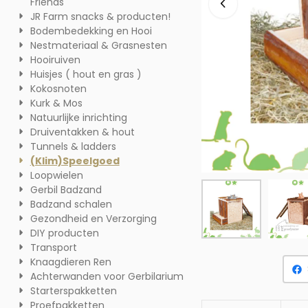
Friends
JR Farm snacks & producten!
Bodembedekking en Hooi
Nestmateriaal & Grasnesten
Hooiruiven
Huisjes ( hout en gras )
Kokosnoten
Kurk & Mos
Natuurlijke inrichting
Druiventakken & hout
Tunnels & ladders
(Klim)Speelgoed
Loopwielen
Gerbil Badzand
Badzand schalen
Gezondheid en Verzorging
DIY producten
Transport
Knaagdieren Ren
Achterwanden voor Gerbilarium
Starterspakketten
Proefpakketten