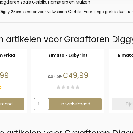
aagdieren zoals Gerbils, Hamsters en Muizen
 Diggy 25cm is meer voor volwassen Gerbils. Voor jonge gerbils kunt u 
 artikelen voor
Graaftoren Dig
m Frida
Elmato - Labyrint
Elmato
19,99 voor 15,99
Van 64,95 voor 49,99
,99
€49,99
€64,95
unnel systeem Frida
Aantal kiezen voor Elmato - Labyrint
elmand
In winkelmand
Tij