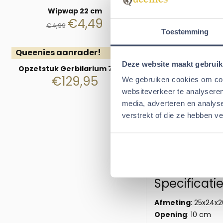
Als u een traliekoo
Wipwap 22 cm
een Graaftoren van
€
4,49
€
4,99
Wat zegge
Toestemming
selectie v
Queenies aanrader!
Deze website maakt gebruik
Unknow: Fantas
Opzetstuk Gerbilarium 75x40
ðŸ¹
€
129,95
We gebruiken cookies om cont
Monique: Onze
websiteverkeer te analyseren
Kim: Onze gerb
media, adverteren en analys
plezier aan h
verstrekt of die ze hebben v
Cindy: ze vind
Werner: Geweld
er maar in sto
Fleur: Dit is 
liggen ze lief
Robin: Erg le
Specificati
Afmeting
: 25x24x
Opening
: 10 cm