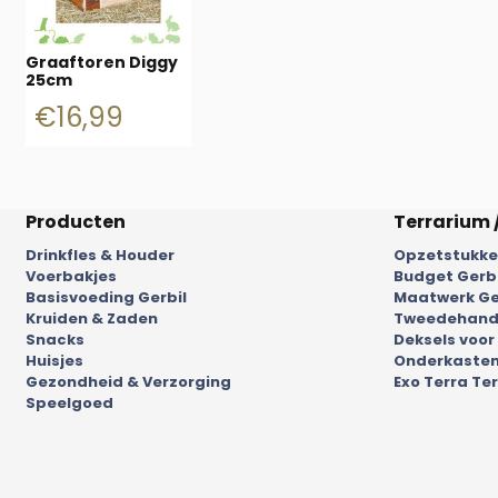
Graaftoren Diggy
25cm
€
16,99
Producten
Terrarium 
Drinkfles & Houder
Opzetstukken
Voerbakjes
Budget Gerb
Basisvoeding Gerbil
Maatwerk Ge
Kruiden & Zaden
Tweedehands
Snacks
Deksels voor
Huisjes
Onderkasten
Gezondheid & Verzorging
Exo Terra Ter
Speelgoed