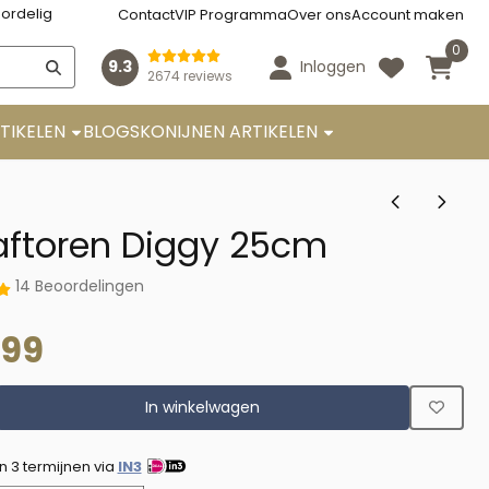
ordelig
Contact
VIP Programma
Over ons
Account maken
0
9.3
Inloggen
2674 reviews
TIKELEN
BLOGS
KONIJNEN ARTIKELEN
aftoren Diggy 25cm
14 Beoordelingen
,99
In winkelwagen
in 3 termijnen via
IN3