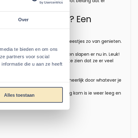
 of Muis is het helemaal van groot belang dat er
oren Diggy 25cm ? Een
Over
nder terug lezen
raad het iedereen aan. Je ziet uw beestjes zo van genieten.
 media te bieden en om ons
eschouwd met krantensnipsels en slapen er nu in. Leuk!
ze partners voor social
n zij hem weer leeg. Er leuk om te zien dat ze er veel
nformatie die u aan ze heeft
ezier ook voor ons
 de bedoeling is en graven zich heerlijk door whatever je
voor ik naar werk ga en als ik terug kom is ie weer leeg en
Alles toestaan
maar het houd ze goed bezig.