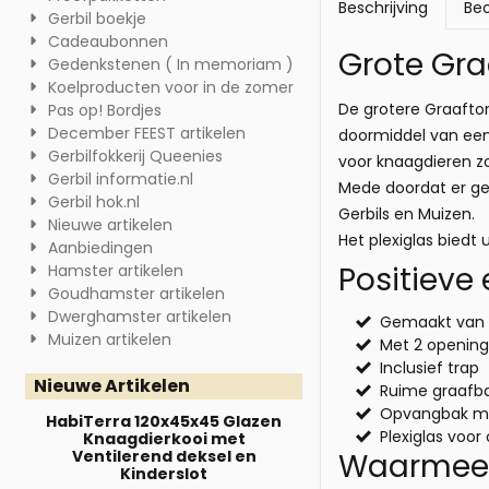
Beschrijving
Beo
Gerbil boekje
Cadeaubonnen
Grote Gra
Gedenkstenen ( In memoriam )
Koelproducten voor in de zomer
De grotere Graaftor
Pas op! Bordjes
December FEEST artikelen
doormiddel van een
Gerbilfokkerij Queenies
voor knaagdieren zo
Gerbil informatie.nl
Mede doordat er ge
Gerbil hok.nl
Gerbils en Muizen.
Nieuwe artikelen
Het plexiglas biedt
Aanbiedingen
Positieve
Hamster artikelen
Goudhamster artikelen
Dwerghamster artikelen
Gemaakt van 
Muizen artikelen
Met 2 openin
Inclusief trap
Nieuwe Artikelen
Ruime graafb
Opvangbak m
HabiTerra 120x45x45 Glazen
Plexiglas voor
Knaagdierkooi met
Ventilerend deksel en
Waarmee k
Kinderslot