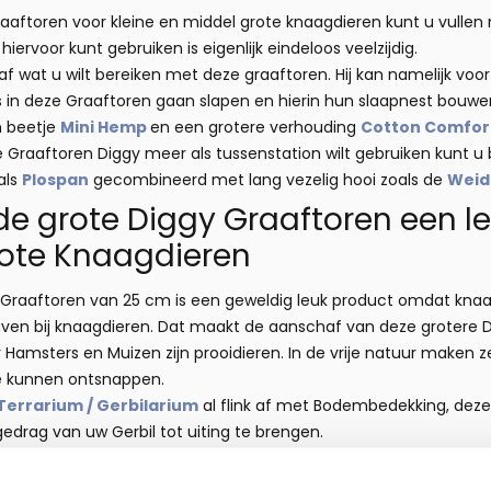
aaftoren voor kleine en middel grote knaagdieren kunt u vullen
iervoor kunt gebruiken is eigenlijk eindeloos veelzijdig.
 af wat u wilt bereiken met deze graaftoren. Hij kan namelijk voo
ls in deze Graaftoren gaan slapen en hierin hun slaapnest bou
n beetje
Mini Hemp
en een grotere verhouding
Cotton Comfor
Graaftoren Diggy meer als tussenstation wilt gebruiken kunt u 
als
Plospan
gecombineerd met lang vezelig hooi zoals de
Weid
 grote Diggy Graaftoren een leu
rote Knaagdieren
Graaftoren van 25 cm is een geweldig leuk product omdat knaagd
en bij knaagdieren. Dat maakt de aanschaf van deze grotere 
r Hamsters en Muizen zijn prooidieren. In de vrije natuur maken 
e kunnen ontsnappen.
Terrarium / Gerbilarium
al flink af met Bodembedekking, deze
gedrag van uw Gerbil tot uiting te brengen.