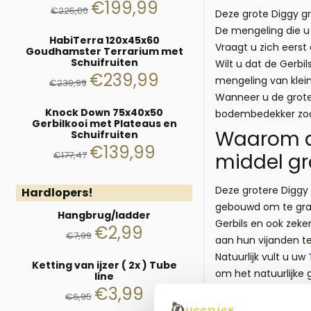
€
199,99
€
225,00
Deze grote Diggy gr
De mengeling die u h
HabiTerra 120x45x60
Vraagt u zich eerst
Goudhamster Terrarium met
Schuifruiten
Wilt u dat de Gerbi
€
239,99
mengeling van klei
€
239,99
Wanneer u de grote 
Knock Down 75x40x50
bodembedekker zo
Gerbilkooi met Plateaus en
Waarom de
Schuifruiten
€
139,99
€
177,47
middel g
Deze grotere Diggy 
Hardlopers!
gebouwd om te grav
Hangbrug/ladder
Gerbils en ook zeke
€
2,99
€
7,99
aan hun vijanden t
Natuurlijk vult u uw
Ketting van ijzer ( 2x ) Tube
om het natuurlijke 
line
€
3,99
€
6,95