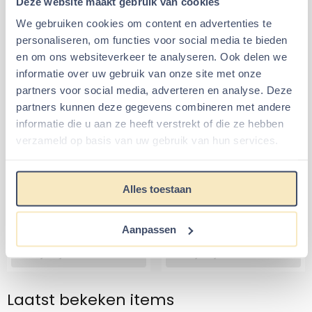
Deze website maakt gebruik van cookies
In winkelmand
In winkelmand
We gebruiken cookies om content en advertenties te
personaliseren, om functies voor social media te bieden
Alternatieve artikelen voor
en om ons websiteverkeer te analyseren. Ook delen we
Happy Pet Knaagdierhuisje
informatie over uw gebruik van onze site met onze
Watermeloen Keramiek 9 x 9 x
partners voor social media, adverteren en analyse. Deze
12 cm
partners kunnen deze gegevens combineren met andere
informatie die u aan ze heeft verstrekt of die ze hebben
Heating pod Knaagdier
Elmato Koelhuis Santana
verzameld op basis van uw gebruik van hun services.
Van 18,95 voor 17,95
Van 29,95 voor 
Alles toestaan
€17,95
€24,99
€18,95
€29,95
Aanpassen
Tijdelijk uitverkocht
Tijdelijk uitverkocht
Laatst bekeken items