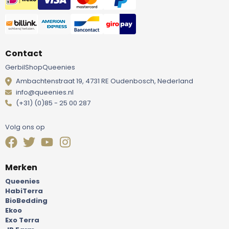
Contact
GerbilShopQueenies
Ambachtenstraat 19, 4731 RE Oudenbosch, Nederland
info@queenies.nl
(+31) (0)85 - 25 00 287
Volg ons op
Merken
Queenies
HabiTerra
BioBedding
Ekoo
Exo Terra