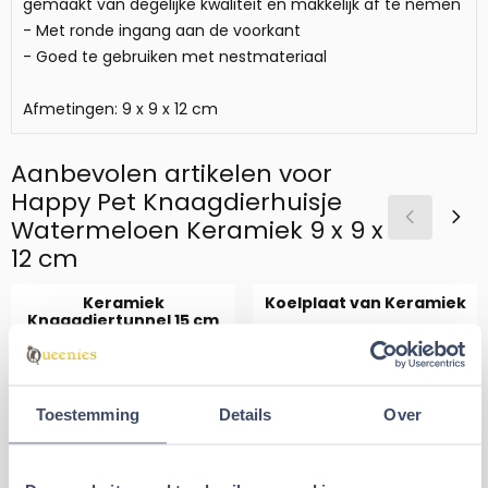
gemaakt van degelijke kwaliteit en makkelijk af te nemen
- Met ronde ingang aan de voorkant
- Goed te gebruiken met nestmateriaal
Afmetingen: 9 x 9 x 12 cm
Aanbevolen artikelen voor
Happy Pet Knaagdierhuisje
Watermeloen Keramiek 9 x 9 x
12 cm
Keramiek
Koelplaat van Keramiek
Knaagdiertunnel 15 cm
Van 5,95 voor 4,99
Van 6,49 voor 5
€4,99
€5,99
€5,95
€6,49
Toestemming
Details
Over
Aantal kiezen voor Keramiek Knaagdiertunnel 15 cm
Aantal kiezen voor Koelplaat 