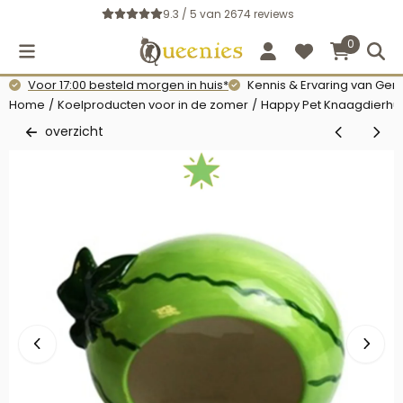
Cookievoorkeuren zijn momenteel gesloten.
9.3 / 5
van
2674
reviews
0
Voor 17:00 besteld morgen in huis*
Kennis & Ervaring van Gerb
Home
/
Koelproducten voor in de zomer
/
Happy Pet Knaagdierhui
overzicht