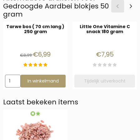
Gedroogde Aardbei blokjes 50
gram
Tarwe bos ( 70 cm lang )
Little One Vitamine C
250 gram
snack 180 gram
Van 8,99 voor 6,99
Prijs: 7,95
€6,99
€7,95
€8,99
Aantal kiezen voor Tarwe bos ( 70 cm lang ) 250 gram
In winkelmand
Tijdelijk uitverkocht
Laatst bekeken items