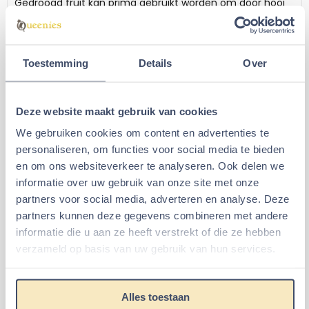
Gedroogd fruit kan prima gebruikt worden om door hooi
of voer heen te mengen om het aantrekkelijker te
maken. Dit is een veel gebruikte 'tactiek' als uw dier
gezondheidsproblemen heeft en daardoor niet of slecht
Toestemming
Details
Over
wilt eten. Voeg dan enkele van deze heerlijke aardbei
blokjes toe aan het hooi om uw huisdier weer aan het
eten te krijgen. Niet geven aam dieren die niet eten
Deze website maakt gebruik van cookies
vanwege diarree.
We gebruiken cookies om content en advertenties te
Door de fruitsuikers werkt deze gedroogde aardbei blokjes
personaliseren, om functies voor social media te bieden
dan averechts.
en om ons websiteverkeer te analyseren. Ook delen we
Bewaaradvies:
na gebruik verpakking weer goed sluiten
informatie over uw gebruik van onze site met onze
en op een koele en droge plek bewaren. Liefst donker om
partners voor social media, adverteren en analyse. Deze
verlies van voedingsstoffen te voorkomen.
partners kunnen deze gegevens combineren met andere
Specificaties Gedroogde aardbei
informatie die u aan ze heeft verstrekt of die ze hebben
blokjes
verzameld op basis van uw gebruik van hun services.
Inhoud:
ca 50 gram
Fruitsoort
: Gedroogde aardbei
Alles toestaan
Verpakking:
wordt standaard geleverd in een