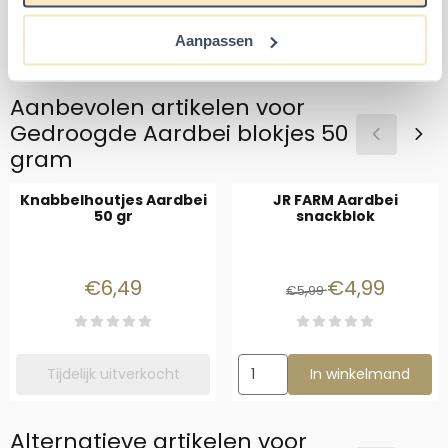
hersluitbare plastic zak.
Aanpassen
Aanbevolen artikelen voor
Gedroogde Aardbei blokjes 50
gram
Knabbelhoutjes Aardbei
JR FARM Aardbei
50 gr
snackblok
Prijs: 6,49
Van 5,99 voor 4
€6,49
€4,99
€5,99
Aantal kiezen voor JR FARM Aa
Tijdelijk uitverkocht
In winkelmand
Alternatieve artikelen voor