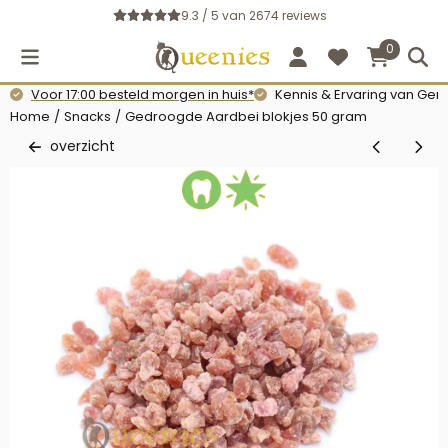
Cookievoorkeuren zijn momenteel gesloten.
9.3 / 5
van
2674
reviews
0
Voor 17:00 besteld morgen in huis*
Kennis & Ervaring van Gerb
Home
/
Snacks
/
Gedroogde Aardbei blokjes 50 gram
overzicht