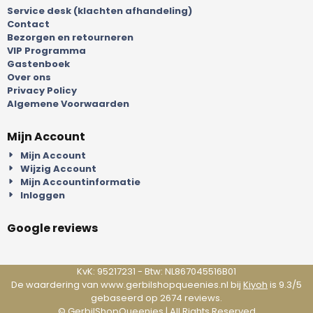
Service desk (klachten afhandeling)
Contact
Bezorgen en retourneren
VIP Programma
Gastenboek
Over ons
Privacy Policy
Algemene Voorwaarden
Mijn Account
Mijn Account
Wijzig Account
Mijn Accountinformatie
Inloggen
Google reviews
KvK: 95217231 - Btw: NL867045516B01
De waardering van www.gerbilshopqueenies.nl bij
Kiyoh
is 9.3/5
gebaseerd op 2674 reviews.
©
GerbilShopQueenies
| All Rights Reserved