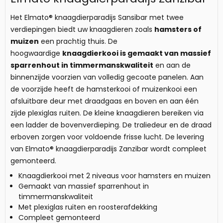
Het Elmato® knaagdierparadijs Sansibar met twee
verdiepingen biedt uw knaagdieren zoals
hamsters of
muizen
een prachtig thuis. De
hoogwaardige
knaagdierkooi is gemaakt van massief
sparrenhout in timmermanskwaliteit
en aan de
binnenzijde voorzien van volledig gecoate panelen. Aan
de voorzijde heeft de hamsterkooi of muizenkooi een
afsluitbare deur met draadgaas en boven en aan één
zijde plexiglas ruiten. De kleine knaagdieren bereiken via
een ladder de bovenverdieping. De traliedeur en de draad
erboven zorgen voor voldoende frisse lucht. De levering
van Elmato® knaagdierparadijs Zanzibar wordt compleet
gemonteerd.
Knaagdierkooi met 2 niveaus voor hamsters en muizen
Gemaakt van massief sparrenhout in
timmermanskwaliteit
Met plexiglas ruiten en roosterafdekking
Compleet gemonteerd