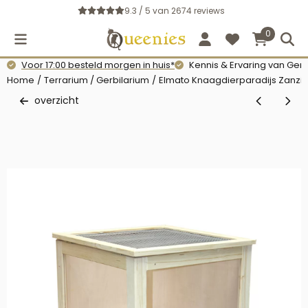
Cookievoorkeuren zijn momenteel gesloten.
9.3 / 5
van
2674
reviews
0
Voor 17:00 besteld morgen in huis*
Kennis & Ervaring van Gerb
Home
/
Terrarium / Gerbilarium
/
Elmato Knaagdierparadijs Zanzi
overzicht