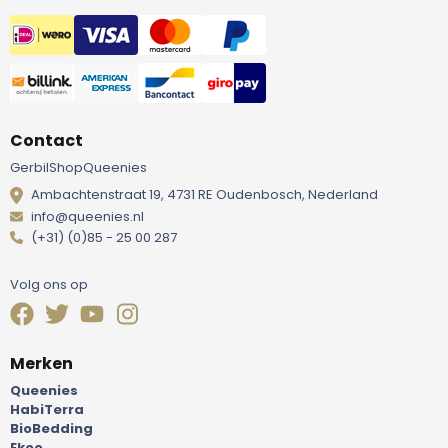
Contact
GerbilShopQueenies
Ambachtenstraat 19, 4731 RE Oudenbosch, Nederland
info@queenies.nl
(+31) (0)85 - 25 00 287
Volg ons op
Merken
Queenies
HabiTerra
BioBedding
Ekoo