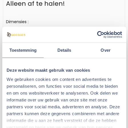
Alleen af te halen!
Dimensies :
lengte 51 cm breedte 51 cm hoogte 72,5 cm
Kenmerken :
kleur beige
materialen Metaal, plexiglas, massief hout
Toestemming
Details
Over
Geschikt voor Diersoort
Gerbils, hamsters, muizen, dwerghamsters
Deze website maakt gebruik van cookies
Aanbevolen artikelen voor
We gebruiken cookies om content en advertenties te
Elmato Knaagdierparadijs
personaliseren, om functies voor social media te bieden
en om ons websiteverkeer te analyseren. Ook delen we
Zanzibar
informatie over uw gebruik van onze site met onze
Drinkfles houder
Knaagdieren
partners voor social media, adverteren en analyse. Deze
Magnetisch
Starterspakket B
partners kunnen deze gegevens combineren met andere
informatie die u aan ze heeft verstrekt of die ze hebben
verzameld op basis van uw gebruik van hun services.