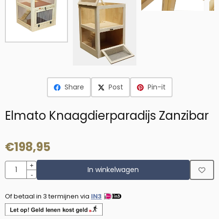
Share
Post
Pin-it
Elmato Knaagdierparadijs Zanzibar
€
198,95
Aantal
+
In winkelwagen
-
Of betaal in 3 termijnen via
IN3