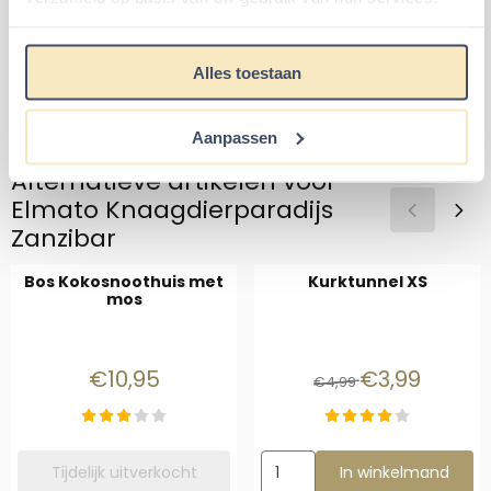
Van 27,95 voor 16,95
Prijs: 52,39
€16,95
€52,39
€27,95
Alles toestaan
Aantal kiezen voor Drinkfles houder Magnetisch
Aantal kiezen voor Knaagdiere
In winkelmand
In winkelmand
Aanpassen
Alternatieve artikelen voor
Elmato Knaagdierparadijs
Zanzibar
Bos Kokosnoothuis met
Kurktunnel XS
mos
Prijs: 10,95
Van 4,99 voor 3
€10,95
€3,99
€4,99
Aantal kiezen voor Kurktunnel
Tijdelijk uitverkocht
In winkelmand