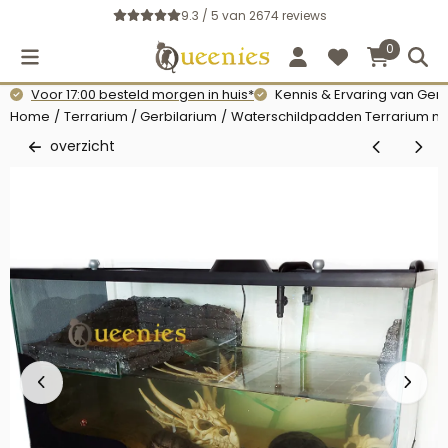
Cookievoorkeuren zijn momenteel gesloten.
9.3 / 5
van
2674
reviews
0
Voor 17:00 besteld morgen in huis*
Kennis & Ervaring van Gerb
Home
/
Terrarium / Gerbilarium
/
Waterschildpadden Terrarium me
overzicht