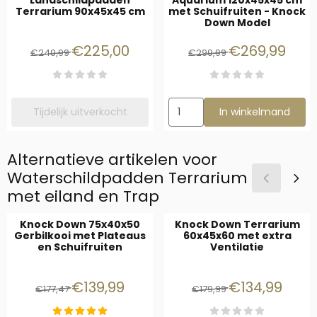
Terrarium 90x45x45 cm
met Schuifruiten - Knock
Down Model
Van 249,99 voor 225,00
Van 299,99 voor
€225,00
€269,99
€249,99
€299,99
Aantal kiezen voor Watersch
Tijdelijk uitverkocht
In winkelmand
Alternatieve artikelen voor
Waterschildpadden Terrarium
met eiland en Trap
Knock Down 75x40x50
Knock Down Terrarium
Gerbilkooi met Plateaus
60x45x60 met extra
en Schuifruiten
Ventilatie
Van 177,47 voor 139,99
Van 179,99 voor 
€139,99
€134,99
€177,47
€179,99