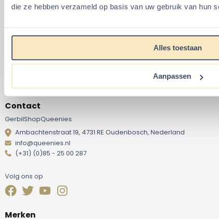
die ze hebben verzameld op basis van uw gebruik van hun s
Bezorgen en retourneren
U kunt bij GerbilShopQueenies op wel 8 verschillende
manieren betalen!
Alles toestaan
Aanpassen
Contact
GerbilShopQueenies
Ambachtenstraat 19, 4731 RE Oudenbosch, Nederland
info@queenies.nl
(+31) (0)85 - 25 00 287
Volg ons op
Merken