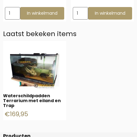
Aantal kiezen voor Knock Down 75x40x50 Gerbilkooi met Plate
Aantal kiezen voor Knock Dow
In winkelmand
In winkelmand
Laatst bekeken items
Waterschildpadden
Terrarium met eiland en
Trap
€
169,95
Producten