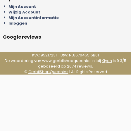
Mijn Account
Wijzig Account
Mijn Accountinformatie
Inloggen
Google reviews
KvK: 95217231 - Btw: NL867045516B01
De waardering van www.gerbilshopqueenies.nl bij
Kiyoh
is 9.3/5
gebaseerd op 2674 reviews.
©
GerbilShopQueenies
| All Rights Reserved