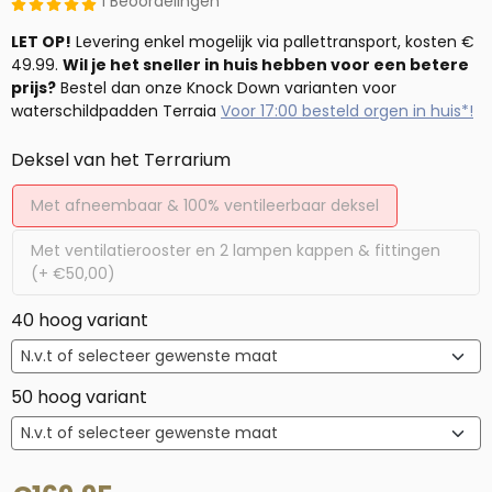
1 Beoordelingen
LET OP!
Levering enkel mogelijk via pallettransport, kosten €
49.99.
Wil je het sneller in huis hebben voor een betere
prijs?
Bestel dan onze Knock Down varianten voor
waterschildpadden Terraia
Voor 17:00 besteld orgen in huis*!
Maak een keuze voor
Deksel van het Terrarium
Met afneembaar & 100% ventileerbaar deksel
Met ventilatierooster en 2 lampen kappen & fittingen
(+ €50,00)
40 hoog variant
50 hoog variant