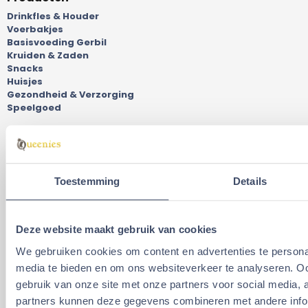
Drinkfles & Houder
Voerbakjes
Basisvoeding Gerbil
Kruiden & Zaden
Snacks
Huisjes
Gezondheid & Verzorging
Speelgoed
Terrarium / Gerbilarium
Opzetstukken Gerbilkooi
Budget Gerbilarium
Toestemming
Details
Maatwerk Gerbilarium
Tweedehands knaagdier verblijven
Deksels voor Gerbilaria
Onderkasten Gerbilarium
Deze website maakt gebruik van cookies
Exo Terra Terraria
We gebruiken cookies om content en advertenties te personal
Bezorgen & Retourneren
media te bieden en om ons websiteverkeer te analyseren. Oo
gebruik van onze site met onze partners voor social media,
Niet tevreden over uw product? Retourneer uw aankoop
binnen 14 dagen.
partners kunnen deze gegevens combineren met andere inform