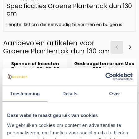
Specificaties Groene Plantentak dun 130
cm
Lengte: 130 cm die eenvoudig te vormen en buigen is
Aanbevolen artikelen voor
Groene Plantentak dun 130 cm
Spinnen of Insecten
Gedroogd terrarium Mos
Terrarium 20x20x35
200 gram
Van 44,95 voor 32,99
Van 10,89 voor 5
€32,99
€5,99
€44,95
€10,89
Toestemming
Details
Over
Aantal kiezen voor Spinnen of Insecten Terrarium 20x20x35
Aantal kiezen voor Gedroogd 
Deze website maakt gebruik van cookies
In winkelmand
In winkelmand
We gebruiken cookies om content en advertenties te
personaliseren, om functies voor social media te bieden
Alternatieve artikelen voor