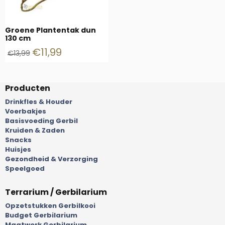
Groene Plantentak dun
130 cm
€
11,99
€
13,99
Producten
Drinkfles & Houder
Voerbakjes
Basisvoeding Gerbil
Kruiden & Zaden
Snacks
Huisjes
Gezondheid & Verzorging
Speelgoed
Terrarium / Gerbilarium
Opzetstukken Gerbilkooi
Budget Gerbilarium
Maatwerk Gerbilarium