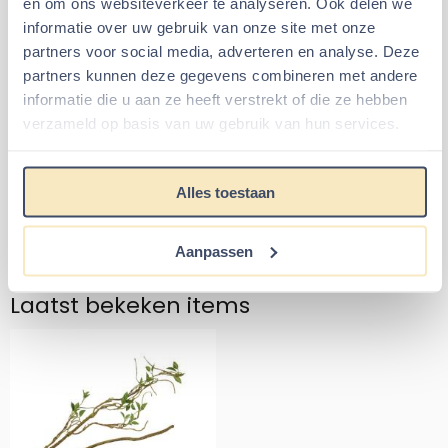
en om ons websiteverkeer te analyseren. Ook delen we
Groene Plantentak dun 130 cm
informatie over uw gebruik van onze site met onze
partners voor social media, adverteren en analyse. Deze
Universele wielen voor
Terrarium Woestijnzand
partners kunnen deze gegevens combineren met andere
Knock Down Terrarium
5 / 12,5 KG
informatie die u aan ze heeft verstrekt of die ze hebben
verzameld op basis van uw gebruik van hun services.
Prijs: 24,99
Van 3,95 voor 3,
€24,99
€3,49
€3,95
Alles toestaan
Aantal kiezen voor Universele wielen voor Knock Down Terrar
Aantal kiezen voor Terrarium W
In winkelmand
In winkelmand
Aanpassen
Laatst bekeken items