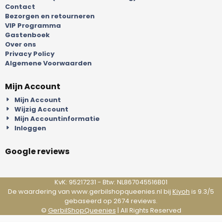
Contact
Bezorgen en retourneren
VIP Programma
Gastenboek
Over ons
Privacy Policy
Algemene Voorwaarden
Mijn Account
Mijn Account
Wijzig Account
Mijn Accountinformatie
Inloggen
Google reviews
KvK: 95217231 - Btw: NL867045516B01
De waardering van www.gerbilshopqueenies.nl bij
Kiyoh
is 9.3/5
gebaseerd op 2674 reviews.
©
GerbilShopQueenies
| All Rights Reserved