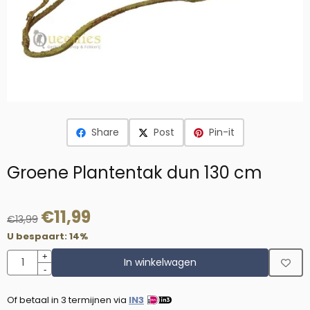
Share
Post
Pin-it
Groene Plantentak dun 130 cm
€
11,99
€
13,99
U bespaart:
14
%
Aantal
+
In winkelwagen
-
Of betaal in 3 termijnen via
IN3