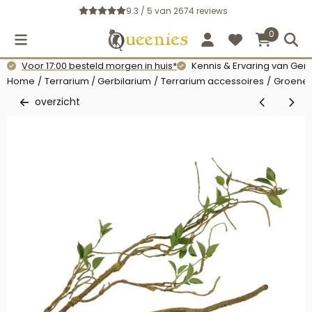
Cookievoorkeuren zijn momenteel gesloten.
9.3 / 5
van
2674
reviews
0
Voor 17:00 besteld morgen in huis*
Kennis & Ervaring van Gerb
Home
/
Terrarium / Gerbilarium
/
Terrarium accessoires
/
Groene 
overzicht