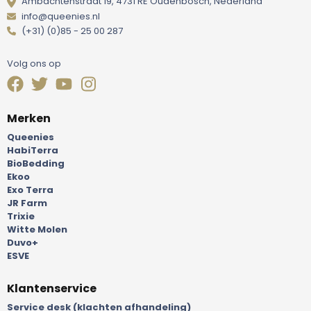
Ambachtenstraat 19, 4731 RE Oudenbosch, Nederland
info@queenies.nl
(+31) (0)85 - 25 00 287
Volg ons op
Merken
Queenies
HabiTerra
BioBedding
Ekoo
Exo Terra
JR Farm
Trixie
Witte Molen
Duvo+
ESVE
Klantenservice
Service desk (klachten afhandeling)